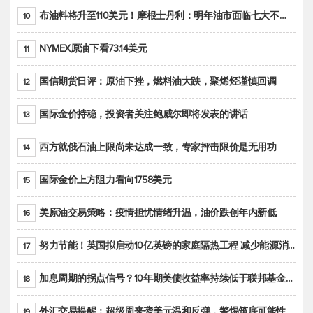
布油料将升至110美元！摩根士丹利：明年油市面临七大不确定性
10
NYMEX原油下看73.14美元
11
国信期货日评：原油下挫，燃料油大跌，聚烯烃谨慎回调
12
国际金价持稳，投资者关注鲍威尔即将发表的讲话
13
西方就俄石油上限尚未达成一致，专家抨击限价是无用功
14
国际金价上方阻力看向1758美元
15
美原油交易策略：疫情担忧情绪升温，油价跌创年内新低
16
努力节能！英国拟启动10亿英镑的家庭隔热工程 减少能源消耗
17
加息周期的拐点信号？10年期美债收益率持续低于联邦基金利率目标区间
18
外汇交易提醒：超级周来袭美元温和反弹，警惕筑底可能性
19