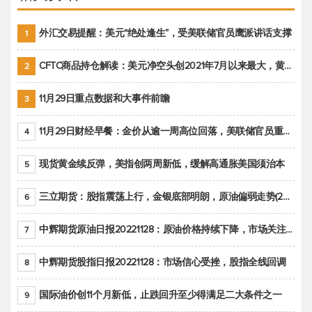
外汇交易提醒：美元“绝处逢生”，受美联储官员鹰派讲话支撑
1
CFTC商品持仓解读：美元净空头创2021年7月以来最大，黄金期货投机性净多头头寸减少
2
11月29日重点数据和大事件前瞻
3
11月29日财经早餐：金价从逾一周高位回落，美联储官员重申鹰派立场推动美元回升
4
现货黄金续反弹，美指创两周新低，缓解高通胀美国须治本
5
三立期货：股指震荡上行，金银底部明朗，原油偏弱走势(20221128收评)
6
中辉期货原油日报20221128：原油价格持续下降，市场关注OPEC+新一轮产能政策
7
中辉期货股指日报20221128：市场信心受挫，股指全线回调
8
国际油价创11个月新低，止跌回升至少得满足二大条件之一
9