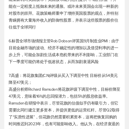
能在一定程度上抵御未来的通胀。或许未来英国会出现一种新的
对股市的崇拜。花旗策略师重申了增持英国股票的观点，并特别
青睐拥有大量海外收入的防御性股票，并表示这些股票的股价往
往低于全球同行
6.标普全球市场情报主管Rob Dobson评英国9月制造业PMI：由于
目前金融市场的波动、经济不确定性的增加以及借贷利率的进一
步上升，可能会加剧生活成本危机带来的不利影响，工业部门在
下一季度可能仍将处于低迷状态，从而加剧衰退风险
7.高盛：将花旗集团(C.N)评级从买入下调至中性 目标价从54美元
降至47美元；
高盛分析师Richard Ramsden将花旗评级下调至中性，目标价降至
47美元，意味着16%的总回报潜力，包括5%的股息收益率。
Ramsden在研报中表示，尽管花旗的估值似乎仍有吸引力，但它
需要比同行建立更多资本，并提供更低的运营杠杆。尽管Q2取得
了“实质性进展”，但花旗仍然需要积累资本，这将把恢复回购的
时间推迟到2023年，也有可能影响收入。他认为，在经济衰退的