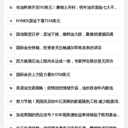
布油料将升至110美元！摩根士丹利：明年油市面临七大不确定性
10
NYMEX原油下看73.14美元
11
国信期货日评：原油下挫，燃料油大跌，聚烯烃谨慎回调
12
国际金价持稳，投资者关注鲍威尔即将发表的讲话
13
西方就俄石油上限尚未达成一致，专家抨击限价是无用功
14
国际金价上方阻力看向1758美元
15
美原油交易策略：疫情担忧情绪升温，油价跌创年内新低
16
努力节能！英国拟启动10亿英镑的家庭隔热工程 减少能源消耗
17
加息周期的拐点信号？10年期美债收益率持续低于联邦基金利率目标区间
18