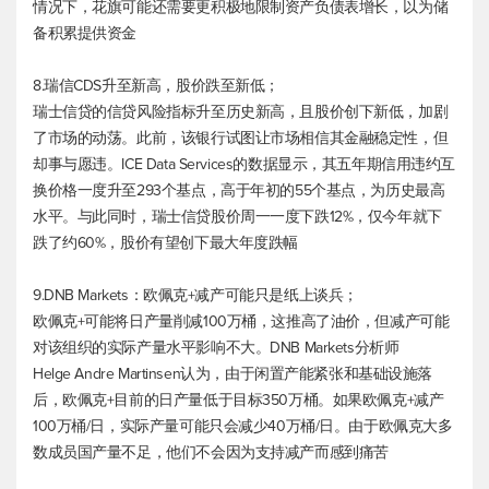
情况下，花旗可能还需要更积极地限制资产负债表增长，以为储
备积累提供资金
8.瑞信CDS升至新高，股价跌至新低；
瑞士信贷的信贷风险指标升至历史新高，且股价创下新低，加剧
了市场的动荡。此前，该银行试图让市场相信其金融稳定性，但
却事与愿违。ICE Data Services的数据显示，其五年期信用违约互
换价格一度升至293个基点，高于年初的55个基点，为历史最高
水平。与此同时，瑞士信贷股价周一一度下跌12%，仅今年就下
跌了约60%，股价有望创下最大年度跌幅
9.DNB Markets：欧佩克+减产可能只是纸上谈兵；
欧佩克+可能将日产量削减100万桶，这推高了油价，但减产可能
对该组织的实际产量水平影响不大。DNB Markets分析师
Helge Andre Martinsen认为，由于闲置产能紧张和基础设施落
后，欧佩克+目前的日产量低于目标350万桶。如果欧佩克+减产
100万桶/日，实际产量可能只会减少40万桶/日。由于欧佩克大多
数成员国产量不足，他们不会因为支持减产而感到痛苦