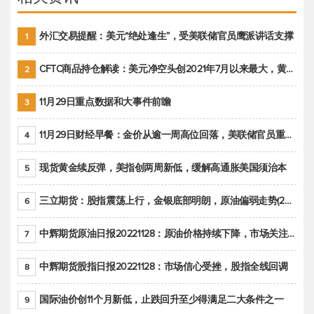
外汇交易提醒：美元“绝处逢生”，受美联储官员鹰派讲话支撑
1
CFTC商品持仓解读：美元净空头创2021年7月以来最大，黄金期货投机性净多头头寸减少
2
11月29日重点数据和大事件前瞻
3
11月29日财经早餐：金价从逾一周高位回落，美联储官员重申鹰派立场推动美元回升
4
现货黄金续反弹，美指创两周新低，缓解高通胀美国须治本
5
三立期货：股指震荡上行，金银底部明朗，原油偏弱走势(20221128收评)
6
中辉期货原油日报20221128：原油价格持续下降，市场关注OPEC+新一轮产能政策
7
中辉期货股指日报20221128：市场信心受挫，股指全线回调
8
国际油价创11个月新低，止跌回升至少得满足二大条件之一
9