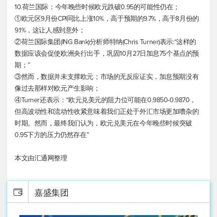
10.荷兰国际：今年晚些时候欧元跌破0.95的可能性仍在；
①欧元区9月份CPI同比上涨10%，高于预期的9.7%，高于8月份的
9.1%，这让人感到意外；
②荷兰国际集团(ING Bank)分析师特纳(Chris Turner)表示:“这样的
数据应该会促使欧洲央行出手，巩固10月27日加息75个基点的预
期；”
③然而，数据并未支撑欧元；市场的无反应证实，加息预期没有
像过去那样对欧元产生影响；
④Turner还表示：“
欧元兑美元
的阻力位可能在0.9850-0.9870，
但高波动性和流动性收紧意味着我们正处于外汇市场更加嘈杂的
时期。然而，最终我们认为，
欧元兑美元
在今年晚些时候突破
0.95下方的压力仍然存在”
本文由汇通网整理
嘉盛集团