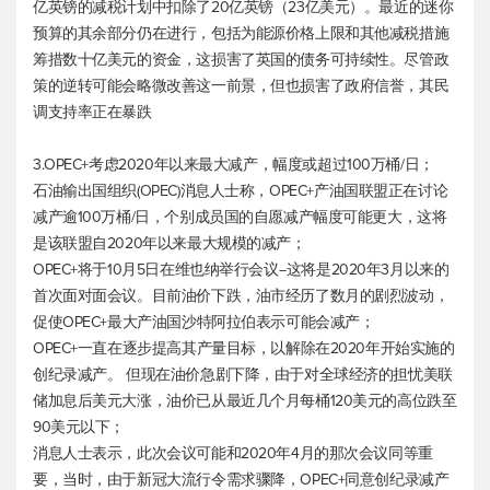
亿英镑的减税计划中扣除了20亿英镑（23亿美元）。最近的迷你
预算的其余部分仍在进行，包括为能源价格上限和其他减税措施
筹措数十亿美元的资金，这损害了英国的债务可持续性。尽管政
策的逆转可能会略微改善这一前景，但也损害了政府信誉，其民
调支持率正在暴跌
3.OPEC+考虑2020年以来最大减产，幅度或超过100万桶/日；
石油输出国组织(OPEC)消息人士称，OPEC+产油国联盟正在讨论
减产逾100万桶/日，个别成员国的自愿减产幅度可能更大，这将
是该联盟自2020年以来最大规模的减产；
OPEC+将于10月5日在维也纳举行会议--这将是2020年3月以来的
首次面对面会议。目前油价下跌，油市经历了数月的剧烈波动，
促使OPEC+最大产油国沙特阿拉伯表示可能会减产；
OPEC+一直在逐步提高其产量目标，以解除在2020年开始实施的
创纪录减产。 但现在油价急剧下降，由于对全球经济的担忧美联
储加息后美元大涨，油价已从最近几个月每桶120美元的高位跌至
90美元以下；
消息人士表示，此次会议可能和2020年4月的那次会议同等重
要，当时，由于新冠大流行令需求骤降，OPEC+同意创纪录减产