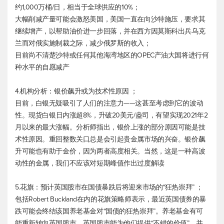
约1,000万桶/日，相当于全球供应的10%；
大幅削减产量可能会激怒美国，美国一直在向沙特施压，要求其
继续增产，以帮助油价进一步回落，并在西方因莫斯科出兵乌克
兰而对俄实施制裁之际，减少俄罗斯的收入；
目前尚不清楚沙特或任何其他海湾地区的OPEC产油大国将进行何
种水平的自愿减产
4.机构分析：银价飙升或为技术性原因 ；
目前，白银无疑吸引了人们的注意力——这甚至考虑到它的波动
性。
现货白银
日内涨超8%，升破20美元/盎司，有望实现2021年2
月以来的最大涨幅。分析师指出，银价上涨的部分原因可能是技
术性原因。重回整数关口总是会引起贵金属市场的兴奋。银价飙
升可能也有助于金价，因为两者高度相关。当然，这是一种高波
动性的金属，我们不应该对短期峰值作出过度解读
5.花旗：预计英国股市在国债暴跌后将迎来市场的“狂热崇拜” ；
包括Robert Buckland在内的花旗策略师表示，最近英国债券的暴
跌可能会终结该国养老基金对“国债的狂热崇拜”。养老基金有可
能重新转向英国股市，英国股市能为他们提供“不错的价值”，并