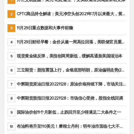
1
CFTC商品持仓解读：美元净空头创2021年7月以来最大，黄金期货投机性净多头头寸减少
2
11月29日重点数据和大事件前瞻
3
11月29日财经早餐：金价从逾一周高位回落，美联储官员重申鹰派立场推动美元回升
4
现货黄金续反弹，美指创两周新低，缓解高通胀美国须治本
5
三立期货：股指震荡上行，金银底部明朗，原油偏弱走势(20221128收评)
6
中辉期货原油日报20221128：原油价格持续下降，市场关注OPEC+新一轮产能政策
7
中辉期货股指日报20221128：市场信心受挫，股指全线回调
8
国际油价创11个月新低，止跌回升至少得满足二大条件之一
9
布油料将升至110美元！摩根士丹利：明年油市面临七大不确定性
10