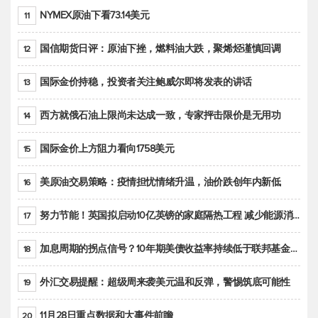
NYMEX原油下看73.14美元
11
国信期货日评：原油下挫，燃料油大跌，聚烯烃谨慎回调
12
国际金价持稳，投资者关注鲍威尔即将发表的讲话
13
西方就俄石油上限尚未达成一致，专家抨击限价是无用功
14
国际金价上方阻力看向1758美元
15
美原油交易策略：疫情担忧情绪升温，油价跌创年内新低
16
努力节能！英国拟启动10亿英镑的家庭隔热工程 减少能源消耗
17
加息周期的拐点信号？10年期美债收益率持续低于联邦基金利率目标区间
18
外汇交易提醒：超级周来袭美元温和反弹，警惕筑底可能性
19
11月28日重点数据和大事件前瞻
20