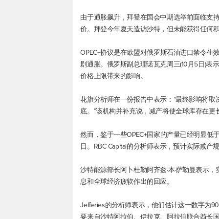
由于通胀飙升，拜登在国会中期选举前面临支
价。拜登今年夏天造访沙特，但未能获得任何
OPEC+协议是在欧盟对俄罗斯石油进口禁令
剧通胀。俄罗斯副总理诺瓦克周三(10月5日)
价格上限带来的影响。
花旗分析师在一份报告中表示：“最终影响将取决
底。”该机构并补充说，减产将使全球库存在更长
然而，鉴于一些OPEC+国家的产量已经明显低
日。RBC Capital的分析师表示，预计实
沙特能源部长阿卜杜勒阿齐兹·本·萨勒曼表示，
息和全球经济疲软作出的回应。
Jefferies的分析师表示，他们估计这一数字为
要来自沙特阿拉伯、伊拉克、阿拉伯联合酋长