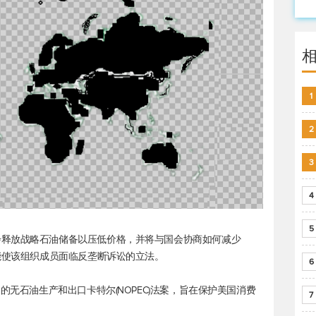
1
2
3
4
5
步释放战略石油储备以压低价格，并将与国会协商如何减少
可能使该组织成员面临反垄断诉讼的立法。
6
的无石油生产和出口卡特尔(NOPEC)法案，旨在保护美国消费
7