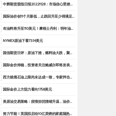
中辉期货股指日报20221128：市场信心受挫，股指全线回调
国际油价创11个月新低，止跌回升至少得满足二大条件之一
布油料将升至110美元！摩根士丹利：明年油市面临七大不确定性
NYMEX原油下看73.14美元
国信期货日评：原油下挫，燃料油大跌，聚烯烃谨慎回调
国际金价持稳，投资者关注鲍威尔即将发表的讲话
西方就俄石油上限尚未达成一致，专家抨击限价是无用功
国际金价上方阻力看向1758美元
美原油交易策略：疫情担忧情绪升温，油价跌创年内新低
努力节能！英国拟启动10亿英镑的家庭隔热工程 减少能源消耗