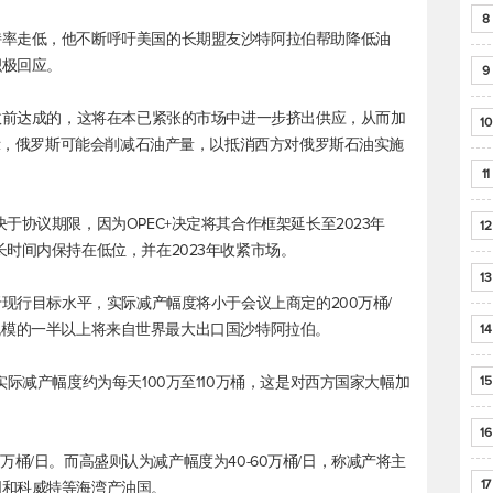
8
持率走低，他不断呼吁美国的长期盟友沙特阿拉伯帮助降低油
积极回应。
9
生效前达成的，这将在本已紧张的市场中进一步挤出供应，从而加
10
表示，俄罗斯可能会削减石油产量，以抵消西方对俄罗斯石油实施
11
于协议期限，因为OPEC+决定将其合作框架延长至2023年
12
时间内保持在低位，并在2023年收紧市场。
13
于现行目标水平，实际减产幅度将小于会议上商定的200万桶/
际减产规模的一半以上将来自世界最大出口国沙特阿拉伯。
14
实际减产幅度约为每天100万至110万桶，这是对西方国家大幅加
15
16
90万桶/日。而高盛则认为减产幅度为40-60万桶/日，称减产将主
17
国和科威特等海湾产油国。