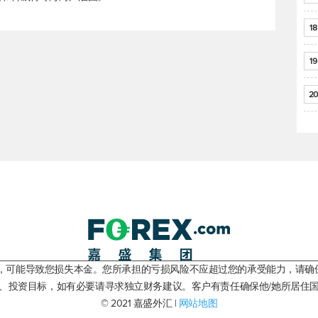
18
19
20
险，可能导致您损失本金。您所承担的亏损风险不应超过您的承受能力，请确
、投资目标，如有必要请寻求独立财务建议。客户有责任确保他/她所居住
© 2021 嘉盛外汇 |
网站地图