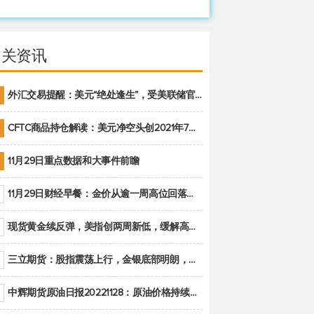
相关资讯
外汇交易提醒：美元“绝处逢生”，受美联储官员鹰派讲话支撑
CFTC商品持仓解读：美元净空头创2021年7月以来最大，黄金期货投机性净多头头寸减少
11月29日重点数据和大事件前瞻
11月29日财经早餐：金价从逾一周高位回落，美联储官员重申鹰派立场推动美元回升
现货黄金续反弹，美指创两周新低，缓解高通胀美国须治本
三立期货：股指震荡上行，金银底部明朗，原油偏弱走势(20221128收评)
中辉期货原油日报20221128：原油价格持续下降，市场关注OPEC+新一轮产能政策