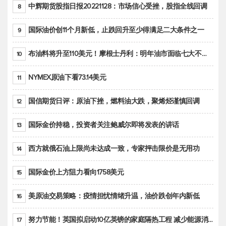
中辉期货股指日报20221128：市场信心受挫，股指全线回调
8
国际油价创11个月新低，止跌回升至少得满足二大条件之一
9
布油料将升至110美元！摩根士丹利：明年油市面临七大不确定性
10
NYMEX原油下看73.14美元
11
国信期货日评：原油下挫，燃料油大跌，聚烯烃谨慎回调
12
国际金价持稳，投资者关注鲍威尔即将发表的讲话
13
西方就俄石油上限尚未达成一致，专家抨击限价是无用功
14
国际金价上方阻力看向1758美元
15
美原油交易策略：疫情担忧情绪升温，油价跌创年内新低
16
努力节能！英国拟启动10亿英镑的家庭隔热工程 减少能源消耗
17