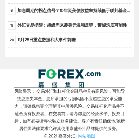
加息周期的拐点信号？10年期美债收益率持续低于联邦基金利率目标区间
18
外汇交易提醒：超级周来袭美元温和反弹，警惕筑底可能性
19
11月28日重点数据和大事件前瞻
20
风险警示： 交易外汇和杠杆化金融品种具有高风险，可能导
致您损失本金。您所承担的亏损风险不应超过您的承受能
力，请确保您完全理解其中所涉风险。交易杠杆化产品并不
适合所有投资者。在交易前，请考虑您的经验水平、投资目
标，如有必要请寻求独立财务建议。客户有责任确保他/她所
居住国法律要求允许其使用嘉盛外汇品牌提供的服务。
© 2021 嘉盛外汇 |
网站地图