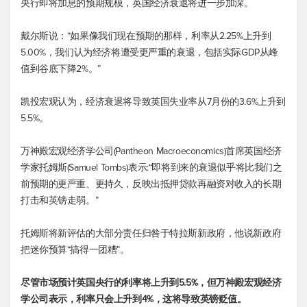
央行即将加息的预期规模，英国经济衰退将进一步加深。
戴尔斯说：“如果像我们现在预期的那样，利率从2.25%上升到
5.00%，我们认为经济将遭受更严重的衰退，包括实际GDP从峰
值到谷底下降2%。”
凯投宏观认为，经济衰退将导致英国失业率从7月份的3.6%上升到
5.5%。
万神殿宏观经济学公司(Pantheon Macroeconomics)首席英国经济
学家托姆斯(Samuel Tombs)表示:“即将到来的衰退似乎将比我们之
前预期的更严重、更持久，反映出抵押贷款再融资对收入的长期
打击和英镑走弱。”
托姆斯将新评估的大部分责任归咎于特拉斯新政府，他说新政府
把迷你预算“搞得一团糟”。
尽管市场预计英国央行的利率将上升到5.5%，但万神殿宏观经济
学公司表示，利率只会上升到4%，这将导致英镑贬值。