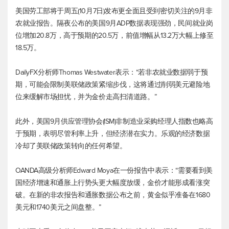
美国劳工部将于周五(10月7日)发布更全面且受到密切关注的9月非
农就业报告。隔夜公布的美国9月ADP数据表现强劲，民间就业岗
位增加20.8万，高于预期的20.5万，前值增幅从13.2万大幅上修至
18.5万。
DailyFX分析师Thomas Westwater表示：“若非农就业数据弱于预
期，可能会限制美联储政策紧缩步伐，这将通过削弱美元避险地
位来缓解市场担忧，并为金价走高扫清道路。”
此外，美国9月供应管理协会(ISM)非制造业采购经理人指数也略高
于预期，表明尽管利率上升，但经济潜在实力。乐观的经济数据
冷却了美联储政策转向的任何希望。
OANDA高级分析师Edward Moya在一份报告中表示：“需要看到美
国经济增速和通胀上行势头更大幅度放缓，金价才能形成看涨突
破。在新的非农报告和通胀数据公布之前，黄金似乎准备在1680
美元和1740美元之间盘整。”