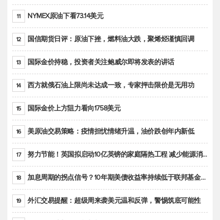
NYMEX原油下看73.14美元
11
国信期货日评：原油下挫，燃料油大跌，聚烯烃谨慎回调
12
国际金价持稳，投资者关注鲍威尔即将发表的讲话
13
西方就俄石油上限尚未达成一致，专家抨击限价是无用功
14
国际金价上方阻力看向1758美元
15
美原油交易策略：疫情担忧情绪升温，油价跌创年内新低
16
努力节能！英国拟启动10亿英镑的家庭隔热工程 减少能源消耗
17
加息周期的拐点信号？10年期美债收益率持续低于联邦基金利率目标区间
18
外汇交易提醒：超级周来袭美元温和反弹，警惕筑底可能性
19