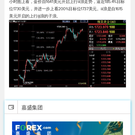
小时图上看，金价自1641美元开启上行iii浪走势，逼近185.4%目标
位1730美元，并进一步上看200%目标位1737美元。iii浪是自1615
美元开启的上行(i)浪的子浪。
嘉盛集团