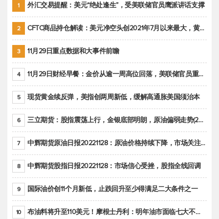
外汇交易提醒：美元“绝处逢生”，受美联储官员鹰派讲话支撑
1
CFTC商品持仓解读：美元净空头创2021年7月以来最大，黄金期货投机性净多头头寸减少
2
11月29日重点数据和大事件前瞻
3
11月29日财经早餐：金价从逾一周高位回落，美联储官员重申鹰派立场推动美元回升
4
现货黄金续反弹，美指创两周新低，缓解高通胀美国须治本
5
三立期货：股指震荡上行，金银底部明朗，原油偏弱走势(20221128收评)
6
中辉期货原油日报20221128：原油价格持续下降，市场关注OPEC+新一轮产能政策
7
中辉期货股指日报20221128：市场信心受挫，股指全线回调
8
国际油价创11个月新低，止跌回升至少得满足二大条件之一
9
布油料将升至110美元！摩根士丹利：明年油市面临七大不确定性
10