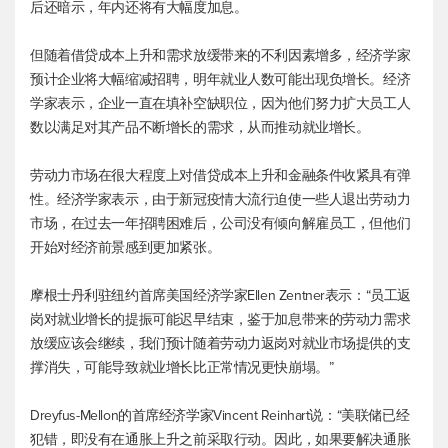
后还暗示，年内还将有大幅度加息。
但随着借贷成本上升和需求放缓带来的不利因素增多，经济学家
预计企业将大幅缩减招聘，明年就业人数可能出现负增长。经济
学家表示，企业一直在填补空缺职位，因为他们努力扩大员工人
数以满足对其产品不断增长的需求，从而推动就业增长。
劳动力市场在很大程度上对借贷成本上升和金融条件收紧具有弹
性。经济学家表示，由于新冠疫情大流行迫使一些人退出劳动力
市场，在过去一年招聘困难后，公司没有倾向解雇员工，但他们
开始对经济前景感到更加紧张。
摩根士丹利驻纽约首席美国经济学家Ellen Zentner表示：“员工返
岗对就业增长的提振可能迟早结束，鉴于加息带来的劳动力需求
放缓应该会继续，我们预计随着劳动力返岗对就业市场提供的支
撑消失，可能导致就业增长比正常情况更快崩塌。”
Dreyfus-Mellon的首席经济学家Vincent Reinhart说：“美联储已经
犯错，即没有在通胀上升之前采取行动。因此，如果要解决通胀