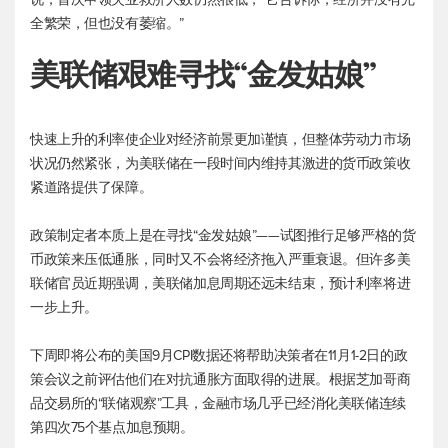
全繁荣，但也没有萎缩。”
美联储艰难寻找“金发姑娘”
快速上升的利率使企业对经济前景更加谨慎，但整体劳动力市场
状况仍然紧张，为美联储在一段时间内维持其激进的货币政策收
紧道路提供了保障。
政策制定者本质上是在寻找“金发姑娘”——试图推行足够严格的货
币政策来压低通胀，同时又不会将经济拖入严重衰退。但许多美
联储官员近期强调，美联储加息周期还远未结束，预计利率将进
一步上升。
下周即将公布的美国9月CPI数据还将帮助决策者在11月1-2日的政
策会议之前评估他们在对抗通胀方面取得的进展。根据芝加哥商
品交易所的“联储观察”工具，金融市场几乎已经消化美联储连续
第四次75个基点加息预期。