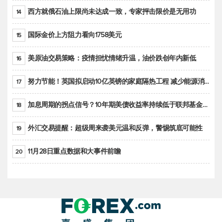
西方就俄石油上限尚未达成一致，专家抨击限价是无用功
14
国际金价上方阻力看向1758美元
15
美原油交易策略：疫情担忧情绪升温，油价跌创年内新低
16
努力节能！英国拟启动10亿英镑的家庭隔热工程 减少能源消耗
17
加息周期的拐点信号？10年期美债收益率持续低于联邦基金利率目标区间
18
外汇交易提醒：超级周来袭美元温和反弹，警惕筑底可能性
19
11月28日重点数据和大事件前瞻
20