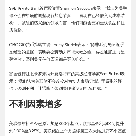
SVB Private Bank首席投资官Shannon Saccocia表示：“我认为美联
储不会在年底前调整现行加息节奏，工资现在已经嵌入到成本结
构中。就他们感兴趣的领域而言，他们可能会更加重视食品和住
房价格。”
CIBC G10货币策略主管Jeremy Stretch表示：“除非我们见证近乎
是经验的证据，表明要么劳动力市场大幅放缓，要么通胀压力显
著消散，否则美元任何回调都是买入机会。”
富国银行驻北卡罗来纳州夏洛特市的高级经济学家Sam Bullard表
示：“我们认为美联储不会改变对劳动力市场仍然过于紧张的评
估，否则不利于让通胀回落到美联储设定的2%目标。”
不利因素增多
美联储年初至今已累计加息300个基点，联邦基金利率区间提升
到3.00%至3.25%。美联储在上个月连续第三次大幅加息75个基点