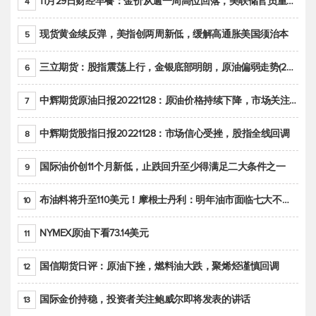
11月29日财经早餐：金价从逾一周高位回落，美联储官员重申鹰派立场推动美元回升
4
现货黄金续反弹，美指创两周新低，缓解高通胀美国须治本
5
三立期货：股指震荡上行，金银底部明朗，原油偏弱走势(20221128收评)
6
中辉期货原油日报20221128：原油价格持续下降，市场关注OPEC+新一轮产能政策
7
中辉期货股指日报20221128：市场信心受挫，股指全线回调
8
国际油价创11个月新低，止跌回升至少得满足二大条件之一
9
布油料将升至110美元！摩根士丹利：明年油市面临七大不确定性
10
NYMEX原油下看73.14美元
11
国信期货日评：原油下挫，燃料油大跌，聚烯烃谨慎回调
12
国际金价持稳，投资者关注鲍威尔即将发表的讲话
13