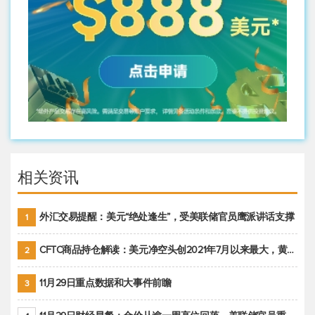
相关资讯
外汇交易提醒：美元“绝处逢生”，受美联储官员鹰派讲话支撑
1
CFTC商品持仓解读：美元净空头创2021年7月以来最大，黄金期货投机性净多头头寸减少
2
11月29日重点数据和大事件前瞻
3