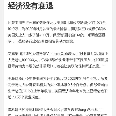
经济没有衰退
尽管本周先行公布的数据显示，美国8月职位空缺减少了110万至
1010万，为2020年4月以来的最大降幅，但职位空缺规模仍然比
美国失业人口多了近400万。供应管理协会(ISM)的一项调查还显
示，一些服务行业在9月份报告劳动力短缺。
花旗集团驻纽约经济学家Veronica Clark表示：“只要每月新增就业
人数超过100000人，仍将继续给失业率带来下行压力。任何证据
显示劳动力市场仍然非常紧张，都会让美联储保持鹰派态度。”
美联储预计今年失业率将升至3.8%，到2023年将升至4.4%，后者
高于与过去经济衰退相关的失业率水准0.5个百分点。但尽管国内
生产总值(GDP)在上半年收缩，美国经济今年迄今为止已经创造了
近350万个就业岗位。
洛杉矶洛约拉马利蒙特大学金融和经济学教授Sung Won Sohn
说，首次申领失业救济人数仍然很低，“它告诉你，经济并没有完