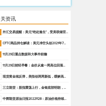
相关资讯
外汇交易提醒：美元“绝处逢生”，受美联储官员鹰派讲话支撑
CFTC商品持仓解读：美元净空头创2021年7月以来最大，黄金期货投机性净多头头寸减少
11月29日重点数据和大事件前瞻
11月29日财经早餐：金价从逾一周高位回落，美联储官员重申鹰派立场推动美元回升
现货黄金续反弹，美指创两周新低，缓解高通胀美国须治本
三立期货：股指震荡上行，金银底部明朗，原油偏弱走势(20221128收评)
中辉期货原油日报20221128：原油价格持续下降，市场关注OPEC+新一轮产能政策