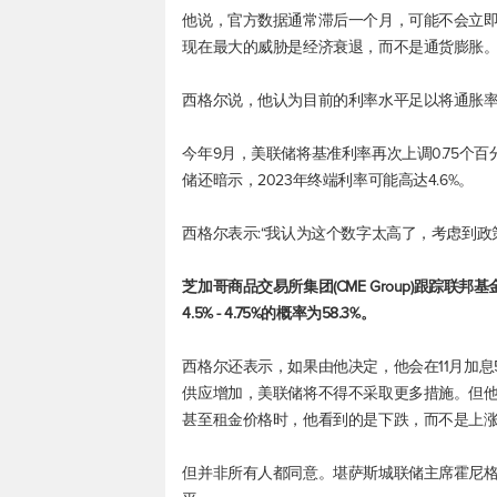
他说，官方数据通常滞后一个月，可能不会立
现在最大的威胁是经济衰退，而不是通货膨胀
西格尔说，他认为目前的利率水平足以将通胀率降
今年9月，美联储将基准利率再次上调0.75个百分
储还暗示，2023年终端利率可能高达4.6%。
西格尔表示:“我认为这个数字太高了，考虑到政
芝加哥商品交易所集团(CME Group)跟踪联邦
4.5% - 4.75%的概率为58.3%。
西格尔还表示，如果由他决定，他会在11月加
供应增加，美联储将不得不采取更多措施。但
甚至租金价格时，他看到的是下跌，而不是上
但并非所有人都同意。堪萨斯城联储主席霍尼格(Th