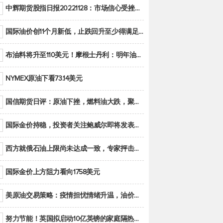
中辉期货股指日报20221128：市场信心受挫，股指全线回调
国际油价创11个月新低，止跌回升至少得满足二大条件之一
布油料将升至110美元！摩根士丹利：明年油市面临七大不确定性
NYMEX原油下看73.14美元
国信期货日评：原油下挫，燃料油大跌，聚烯烃谨慎回调
国际金价持稳，投资者关注鲍威尔即将发表的讲话
西方就俄石油上限尚未达成一致，专家抨击限价是无用功
国际金价上方阻力看向1758美元
美原油交易策略：疫情担忧情绪升温，油价跌创年内新低
努力节能！英国拟启动10亿英镑的家庭隔热工程 减少能源消耗