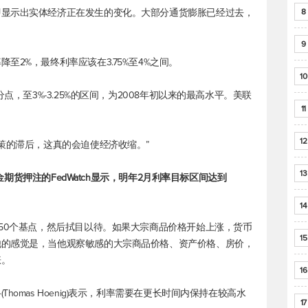
即显示出实体经济正在发生的变化。大部分通货膨胀已经过去，
8
。
9
至2%，最终利率应该在3.75%至4%之间。
10
点，至3%-3.25%的区间，为2008年初以来的最高水平。美联
11
12
策的滞后，这真的会迫使经济收缩。”
13
基金期货押注的FedWatch显示，明年2月利率目标区间达到
14
息50个基点，然后拭目以待。如果大宗商品价格开始上涨，货币
15
他的感觉是，当他观察敏感的大宗商品价格、资产价格、房价，
涨。
16
omas Hoenig)表示，利率需要在更长时间内保持在较高水
17