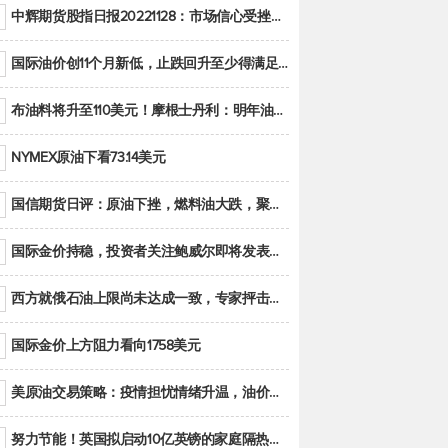
中辉期货股指日报20221128：市场信心受挫，股指全线回调
国际油价创11个月新低，止跌回升至少得满足二大条件之一
布油料将升至110美元！摩根士丹利：明年油市面临七大不确定性
NYMEX原油下看73.14美元
国信期货日评：原油下挫，燃料油大跌，聚烯烃谨慎回调
国际金价持稳，投资者关注鲍威尔即将发表的讲话
西方就俄石油上限尚未达成一致，专家抨击限价是无用功
国际金价上方阻力看向1758美元
美原油交易策略：疫情担忧情绪升温，油价跌创年内新低
努力节能！英国拟启动10亿英镑的家庭隔热工程 减少能源消耗