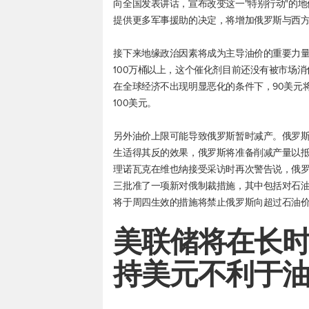
向全国发表讲话，宣布改变这一"特别行动"的
提供更多军事援助的决定，将增加俄罗斯与西
接下来地缘政治因素将成为主导油价的重要力
100万桶以上，这个催化剂目前还没有被市场消
在全球经济不出现明显恶化的条件下，90美元
100美元。
另外油价上限可能导致俄罗斯暂时减产。俄罗
生适得其反的效果，俄罗斯将准备削减产量以抵消价
理诺瓦克在维也纳接受采访时再次警告说，俄
三批准了一项新对俄制裁措施，其中包括对石
将于周四生效的措施将禁止俄罗斯向超过石油
美联储将在长
持美元不利于