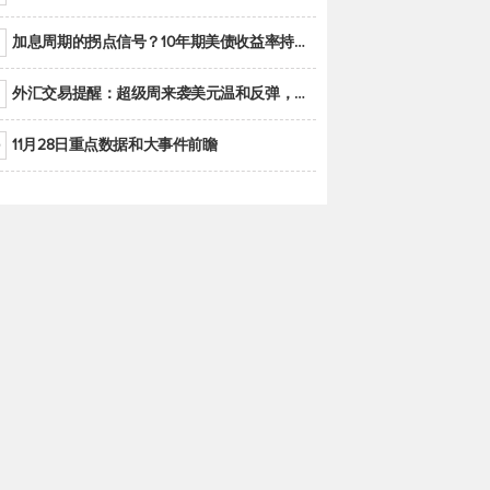
加息周期的拐点信号？10年期美债收益率持续低于联邦基金利率目标区间
外汇交易提醒：超级周来袭美元温和反弹，警惕筑底可能性
11月28日重点数据和大事件前瞻