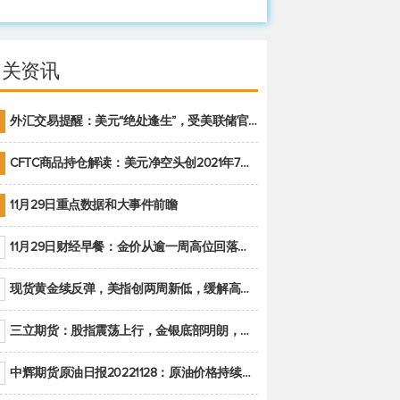
相关资讯
外汇交易提醒：美元“绝处逢生”，受美联储官员鹰派讲话支撑
CFTC商品持仓解读：美元净空头创2021年7月以来最大，黄金期货投机性净多头头寸减少
11月29日重点数据和大事件前瞻
11月29日财经早餐：金价从逾一周高位回落，美联储官员重申鹰派立场推动美元回升
现货黄金续反弹，美指创两周新低，缓解高通胀美国须治本
三立期货：股指震荡上行，金银底部明朗，原油偏弱走势(20221128收评)
中辉期货原油日报20221128：原油价格持续下降，市场关注OPEC+新一轮产能政策