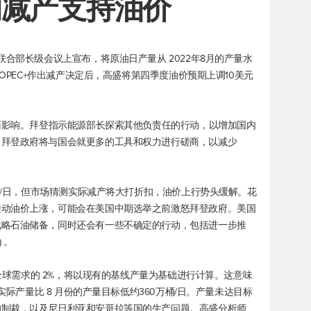
的减产支持油价
联合部长级会议上宣布，将原油日产量从 2022年8月的产量水
。OPEC+作出减产决定后，高盛将第四季度油价预期上调10美元
负面影响。拜登指示能源部长探索其他负责任的行动，以增加国内
。拜登政府将与国会就更多的工具和权力进行磋商，以减少
万桶/日，但市场猜测实际减产将大打折扣，油价上行势头缓解。花
推动油价上涨，可能会在美国中期选举之前激怒拜登政府。美国
战略石油储备，同时还会有一些不确定的行动，包括进一步推
) 。
或全球需求的 2%，将以现有的基线产量为基础进行计算。这意味
实际产量比 8 月份的产量目标低约360万桶/日。产量未达目标
的制裁，以及尼日利亚和安哥拉等国的生产问题。高盛分析师