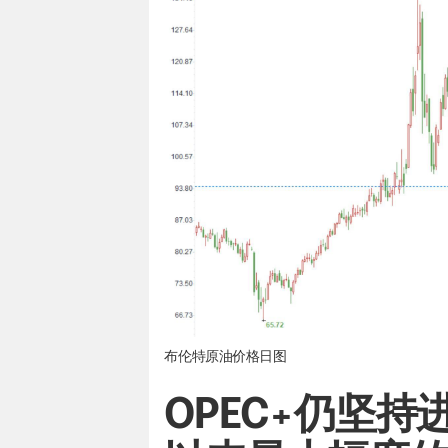
布伦特原油
价格日图
OPEC+仍坚持