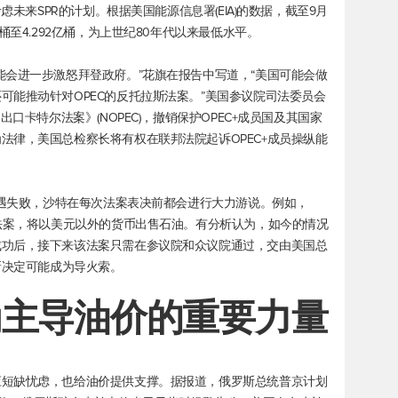
虑未来SPR的计划。根据美国能源信息署(EIA)的数据，截至9月
桶至4.292亿桶，为上世纪80年代以来最低水平。
能会进一步激怒拜登政府。”花旗在报告中写道，“美国可能会做
可能推动针对OPEC的反托拉斯法案。”美国参议院司法委员会
口卡特尔法案》(NOPEC)，撤销保护OPEC+成员国及其国家
法律，美国总检察长将有权在联邦法院起诉OPEC+成员操纵能
遭遇失败，沙特在每次法案表决前都会进行大力游说。例如，
关法案，将以美元以外的货币出售石油。有分析认为，如今的情况
成功后，接下来该法案只需在参议院和众议院通过，交由美国总
新决定可能成为导火索。
为主导油价的重要力量
应短缺忧虑，也给油价提供支撑。据报道，俄罗斯总统普京计划