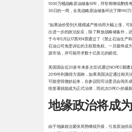
1000万桶战略原油储备SPR，拜登将继续酌情考
30日的一周，全美战略原油储备环比下降140万
“如果油价受到大规模减产推动而大幅上涨，可
出进一步的政治反应，除了释放战略储备外，还
于今年5月以17票对4票通过了《禁止石油生产和出
石油公司免受诉讼的主权豁免权。一旦最终成为
源市场，并可能寻求数十亿美元的赔偿。
美国国会近20多年来多次尝试通过NOPEC都
2019年利雅得方面称，如果美国决定通过相
可能变得微妙起来，在参议院司法委员会闯关
统签署就能成为正式法律，而此次OPEC+的最
地缘政治将成
由于地缘政治紧张局势继续升级，引发原油供