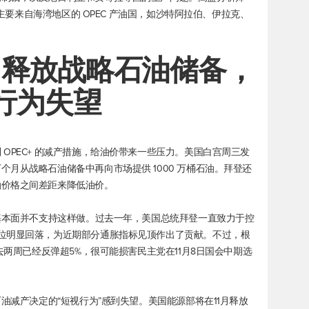
，主要来自海湾地区的 OPEC 产油国，如沙特阿拉伯、伊拉克、
当释放战略石油储备，
产行为失望
OPEC+ 的减产措施，给油价带来一些压力。美国白宫周三发
月从战略石油储备中再向市场提供 1000 万桶石油。拜登还
油价格之间差距来降低油价。
济基本面并不支持这样做。过去一年，美国总统拜登一直致力于控
位明显回落，为近期部分通胀指标见顶作出了贡献。不过，根
去两周已经反弹超5%，很可能损害民主党在11月8日国会中期选
石油减产决定的“短视行为”感到失望。美国能源部将在11月释放