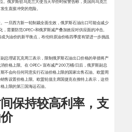
地位。俄罗斯驻乌克兰大使当天早些时候警告称，美国向乌克兰
方发生直接冲突的危险。
量。一旦西方新一轮制裁全面生效，俄罗斯石油出口可能会减少
化，需要防范OPEC+和俄罗斯减产叠加效应对供应面的冲击。
将成为油价的新平衡点，
布伦特原油
价格四季度有望进一步挑战
斯副总理诺瓦克周三表示，限制俄罗斯石油出口价格的举措将产
格上限。在 OPEC+ 宣布减产200万桶/日后，俄罗斯副总
罗斯不会向任何同意实行石油价格上限的国家出售石油。欧盟周
油销售设置价格上限。欧盟轮值主席国捷克在推特上表示，这些
价格上限的第三国海运石油。
时间保持较高利率，支
油价