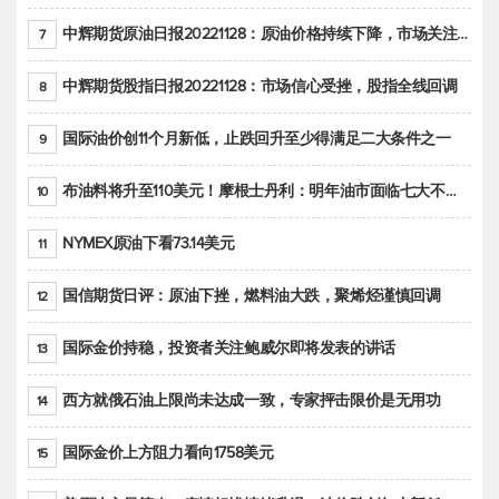
中辉期货原油日报20221128：原油价格持续下降，市场关注OPEC+新一轮产能政策
7
中辉期货股指日报20221128：市场信心受挫，股指全线回调
8
国际油价创11个月新低，止跌回升至少得满足二大条件之一
9
布油料将升至110美元！摩根士丹利：明年油市面临七大不确定性
10
NYMEX原油下看73.14美元
11
国信期货日评：原油下挫，燃料油大跌，聚烯烃谨慎回调
12
国际金价持稳，投资者关注鲍威尔即将发表的讲话
13
西方就俄石油上限尚未达成一致，专家抨击限价是无用功
14
国际金价上方阻力看向1758美元
15