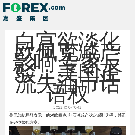
白宫欲淡化
欧佩克减产
影响 专家反
驳：美国正
流失油市话
语权
2022-10-07 10:42
美国总统拜登表示，他对欧佩克+的石油减产决定感到失望，并正
在寻找替代方案。