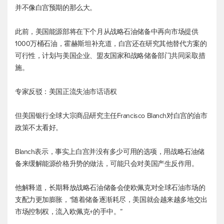
并不像白宫预期的那么大。
此前，美国能源部将在下个月从战略石油储备中再向市场提供
1000万桶石油，霍赫斯坦补充道，白宫还在研究其他替代方案的
可行性，计划与美国企业、盟友国家和战略储备部门共同采取措
施。
专家反驳：美国正流失油市话语权
但美国银行全球大宗商品研究主任Francisco Blanch对白宫的油市
政策不太看好。
Blanch表示，事实上白宫并没有多少可用的选项，用战略石油储
备来缓解能源价格升势的做法，可能只会对美国产生反作用。
他解释道，长期释放战略石油储备会使欧佩克对全球石油市场的
支配力更加膨胀，“随着储备逐渐耗尽，美国就会越来越多地交出
市场控制权，流入欧佩克+的手中。”