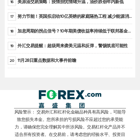
美原油交易策略：疫情担忧情绪升温，油价跌创年内新低
16
努力节能！英国拟启动10亿英镑的家庭隔热工程 减少能源消耗
17
加息周期的拐点信号？10年期美债收益率持续低于联邦基金利率目标区间
18
外汇交易提醒：超级周来袭美元温和反弹，警惕筑底可能性
19
11月28日重点数据和大事件前瞻
20
风险警示： 交易外汇和杠杆化金融品种具有高风险，可能导
致您损失本金。您所承担的亏损风险不应超过您的承受能
力，请确保您完全理解其中所涉风险。交易杠杆化产品并不
适合所有投资者。在交易前，请考虑您的经验水平、投资目