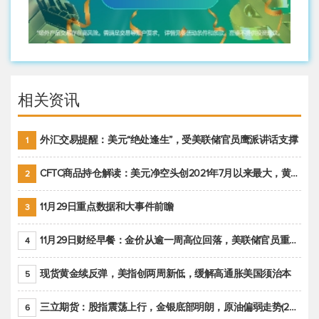
相关资讯
外汇交易提醒：美元“绝处逢生”，受美联储官员鹰派讲话支撑
1
CFTC商品持仓解读：美元净空头创2021年7月以来最大，黄金期货投机性净多头头寸减少
2
11月29日重点数据和大事件前瞻
3
11月29日财经早餐：金价从逾一周高位回落，美联储官员重申鹰派立场推动美元回升
4
现货黄金续反弹，美指创两周新低，缓解高通胀美国须治本
5
三立期货：股指震荡上行，金银底部明朗，原油偏弱走势(20221128收评)
6