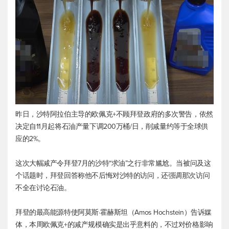
昨日，沙特阿拉伯主导的欧佩克+不顾拜登政府的多次警告，依然
决定自11月起将石油产量下调200万桶/日，削减量约等于全球供
应的2%。
这次大幅减产令拜登7月的沙特“求油”之行非常尴尬。当被问及这
个话题时，拜登回答称他不后悔对沙特的访问，还强调那次访问
不全在讨论石油。
拜登的最高能源特使阿莫斯·霍赫斯坦（Amos Hochstein）告诉媒
体，本周欧佩克+的减产规模确实是出乎意料的，不过对价格影响