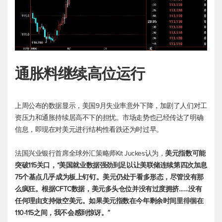
通胀料继续高位运行
上周公布的数据显示，美国9月失业率意外下降，加剧了人们对工
资压力和通胀持续居高不下的担忧。市场走势也已经传达了明确
信息，即现在对美元进行结构性看跌还为时过早。
法国兴业银行首席全球外汇策略师Kit Juckes认为，
美元指数
可能
突破115关口，“美国就业数据强劲到足以让美联储连续第四次加息
75个基点几乎成为板上钉钉。美元仍处于看多形态，尽管没有那
么疯狂。根据CFTC数据，美元多头仓位并没有过度拥挤……没有
任何理由支持做空美元。如果
美元指数
在今年剩余时间里徘徊在
110-115之间，我不会感到惊讶。”