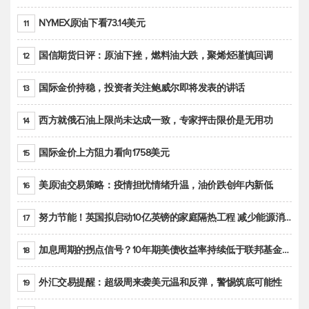
NYMEX原油下看73.14美元
11
国信期货日评：原油下挫，燃料油大跌，聚烯烃谨慎回调
12
国际金价持稳，投资者关注鲍威尔即将发表的讲话
13
西方就俄石油上限尚未达成一致，专家抨击限价是无用功
14
国际金价上方阻力看向1758美元
15
美原油交易策略：疫情担忧情绪升温，油价跌创年内新低
16
努力节能！英国拟启动10亿英镑的家庭隔热工程 减少能源消耗
17
加息周期的拐点信号？10年期美债收益率持续低于联邦基金利率目标区间
18
外汇交易提醒：超级周来袭美元温和反弹，警惕筑底可能性
19