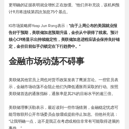
更明确的证据表明就业增长正在放缓。”他们并补充说，该机构预
计11月将连续第四次加息75个基点。
IG市场策略师Yeap Jun Rong表示：
“由于上周公布的美国就业报
告好于预期，美联储加息预期升温，金价从中获得了线索。预计
核心CPI将显示出持续稳定性，美联储加息进程应该会保持良好锚
定，金价目前似乎仍锁定在下行趋势中。”
金融市场动荡不碍事
美联储其他官员上周也对货币政策发表了鹰派言论。一些官员表
示，金融市场动荡不会阻止他们为降低通胀而采取的行动。按照
美联储首选的通胀指标，通胀率是其2%的目标水平的逾三倍。
美联储理事沃勒表示，最近读到一些市场猜测，金融稳定忧虑可
能导致联邦公开市场委员会放缓或提前停止加息。但他补充说：
“让我明确一点，这不是我正在考虑或相信非常有可能取得进展的
事件。”