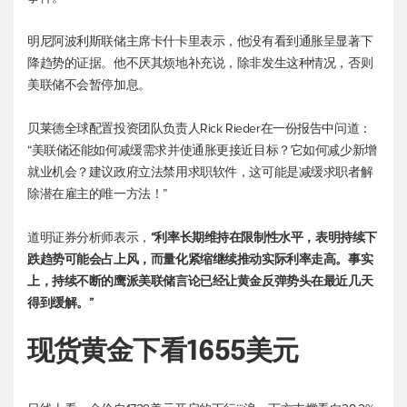
明尼阿波利斯联储主席卡什卡里表示，他没有看到通胀呈显著下
降趋势的证据。他不厌其烦地补充说，除非发生这种情况，否则
美联储不会暂停加息。
贝莱德全球配置投资团队负责人Rick Rieder在一份报告中问道：
“美联储还能如何减缓需求并使通胀更接近目标？它如何减少新增
就业机会？建议政府立法禁用求职软件，这可能是减缓求职者解
除潜在雇主的唯一方法！”
道明证券分析师表示，
“利率长期维持在限制性水平，表明持续下
跌趋势可能会占上风，而量化紧缩继续推动实际利率走高。事实
上，持续不断的鹰派美联储言论已经让黄金反弹势头在最近几天
得到缓解。”
现货黄金
下看1655美元