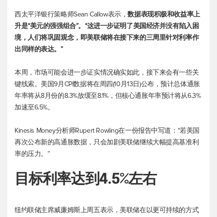
西太平洋银行策略师Sean Callow表示，
数据表现积极和收益率上
升是“美元的强强组合”。“这进一步证明了美国经济并没有陷入困
境，人们将巩固观念，即美联储将在接下来的三周里针对利率作
出同样的表达。”
本周，市场可能会进一步证实情况确实如此，接下来会有一些关
键线索。美国9月CPI数据将在周四(10月13日)公布，预计总体通胀
年率将从8月份的8.3%放缓至8.1%，但核心通胀年率预计将从6.3%
加速至6.5%。
Kinesis Money分析师Rupert Rowling在一份报告中写道：“若美国
再次公布新的高通胀数据，只会加剧美联储继续大幅提高基准利
率的压力。”
目标利率达到4.5%左右
纽约联储主席威廉姆斯上周五表示，美联储在以更可持续的方式