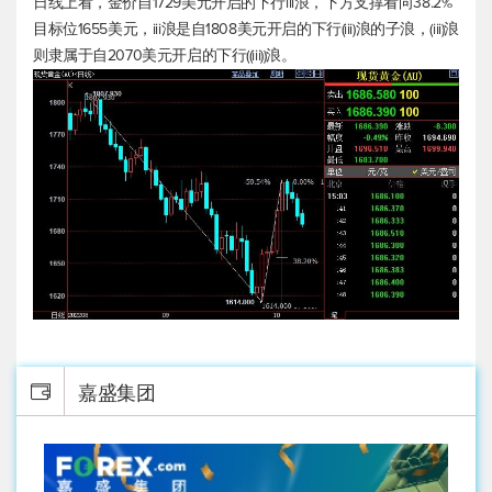
日线上看，金价自1729美元开启的下行iii浪，下方支撑看向38.2%
目标位1655美元，iii浪是自1808美元开启的下行(iii)浪的子浪，(iii)浪
则隶属于自2070美元开启的下行((iii))浪。
嘉盛集团