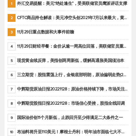
外汇交易提醒：美元“绝处逢生”，受美联储官员鹰派讲话支撑
1
CFTC商品持仓解读：美元净空头创2021年7月以来最大，黄金期货投机性净多头头寸减少
2
11月29日重点数据和大事件前瞻
3
11月29日财经早餐：金价从逾一周高位回落，美联储官员重申鹰派立场推动美元回升
4
现货黄金续反弹，美指创两周新低，缓解高通胀美国须治本
5
三立期货：股指震荡上行，金银底部明朗，原油偏弱走势(20221128收评)
6
中辉期货原油日报20221128：原油价格持续下降，市场关注OPEC+新一轮产能政策
7
中辉期货股指日报20221128：市场信心受挫，股指全线回调
8
国际油价创11个月新低，止跌回升至少得满足二大条件之一
9
布油料将升至110美元！摩根士丹利：明年油市面临七大不确定性
10