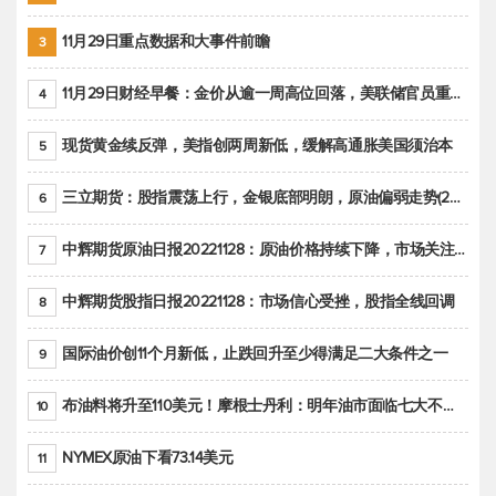
11月29日重点数据和大事件前瞻
3
11月29日财经早餐：金价从逾一周高位回落，美联储官员重申鹰派立场推动美元回升
4
现货黄金续反弹，美指创两周新低，缓解高通胀美国须治本
5
三立期货：股指震荡上行，金银底部明朗，原油偏弱走势(20221128收评)
6
中辉期货原油日报20221128：原油价格持续下降，市场关注OPEC+新一轮产能政策
7
中辉期货股指日报20221128：市场信心受挫，股指全线回调
8
国际油价创11个月新低，止跌回升至少得满足二大条件之一
9
布油料将升至110美元！摩根士丹利：明年油市面临七大不确定性
10
NYMEX原油下看73.14美元
11