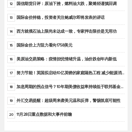
国信期货日评：原油下挫，燃料油大跌，聚烯烃谨慎回调
12
国际金价持稳，投资者关注鲍威尔即将发表的讲话
13
西方就俄石油上限尚未达成一致，专家抨击限价是无用功
14
国际金价上方阻力看向1758美元
15
美原油交易策略：疫情担忧情绪升温，油价跌创年内新低
16
努力节能！英国拟启动10亿英镑的家庭隔热工程 减少能源消耗
17
加息周期的拐点信号？10年期美债收益率持续低于联邦基金利率目标区间
18
外汇交易提醒：超级周来袭美元温和反弹，警惕筑底可能性
19
11月28日重点数据和大事件前瞻
20