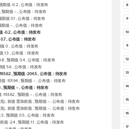
 预期值 -0.2 , 公布值：待发布
8
 , 预期值 -- , 公布值：待发布
 预期值 0.1 , 公布值：待发布
9
 预期值 -- , 公布值：待发布
期值 -0.2 , 公布值：待发布
10
值 0.7 , 公布值：待发布
11
预期值 0 , 公布值：待发布
期值 1.3 , 公布值：待发布
12
.8 , 预期值 0.4 , 公布值：待发布
预期值 5.6 , 公布值：待发布
13
3.62 , 预期值 -204.5 , 公布值：待发布
-101.94 , 预期值 -- , 公布值：待发布
14
3 , 预期值 -- , 公布值：待发布
193.62 , 预期值 -- , 公布值：待发布
15
) , 前值 需加前值 , 预期值 -- , 公布值：待发布
) , 前值 需加前值 , 预期值 -- , 公布值：待发布
16
.3 , 预期值 0.5 , 公布值：待发布
 -2.4 , 预期值 1.1 , 公布值：待发布
17