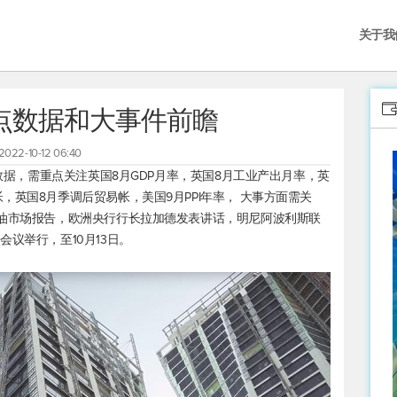
关于我
重点数据和大事件前瞻
2022-10-12 06:40
济数据，需重点关注英国8月GDP月率，英国8月工业产出月率，英
，英国8月季调后贸易帐，美国9月PPI年率， 大事方面需关
原油市场报告，欧洲央行行长拉加德发表讲话，明尼阿波利斯联
议举行，至10月13日。