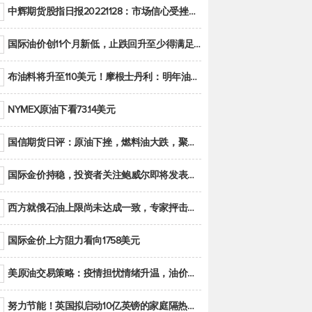
中辉期货股指日报20221128：市场信心受挫，股指全线回调
国际油价创11个月新低，止跌回升至少得满足二大条件之一
布油料将升至110美元！摩根士丹利：明年油市面临七大不确定性
NYMEX原油下看73.14美元
国信期货日评：原油下挫，燃料油大跌，聚烯烃谨慎回调
国际金价持稳，投资者关注鲍威尔即将发表的讲话
西方就俄石油上限尚未达成一致，专家抨击限价是无用功
国际金价上方阻力看向1758美元
美原油交易策略：疫情担忧情绪升温，油价跌创年内新低
努力节能！英国拟启动10亿英镑的家庭隔热工程 减少能源消耗