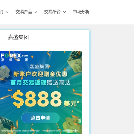
们
交易产品
交易平台
市场分析
嘉盛集团