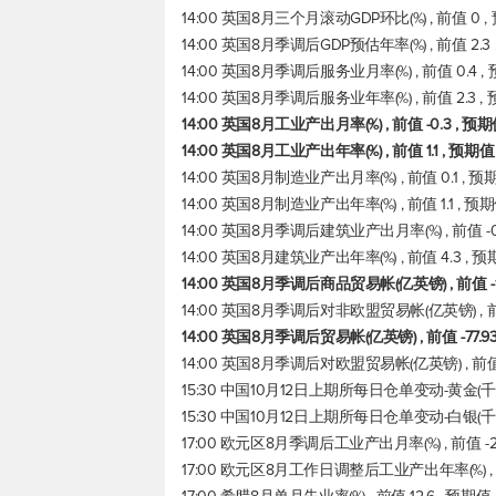
14:00 英国8月三个月滚动GDP环比(%) , 前值 0 ,
14:00 英国8月季调后GDP预估年率(%) , 前值 2.3
14:00 英国8月季调后服务业月率(%) , 前值 0.4 ,
14:00 英国8月季调后服务业年率(%) , 前值 2.3 ,
14:00 英国8月工业产出月率(%) , 前值 -0.3 , 预
14:00 英国8月工业产出年率(%) , 前值 1.1 , 预期
14:00 英国8月制造业产出月率(%) , 前值 0.1 , 
14:00 英国8月制造业产出年率(%) , 前值 1.1 , 预
14:00 英国8月季调后建筑业产出月率(%) , 前值 -0
14:00 英国8月建筑业产出年率(%) , 前值 4.3 , 
14:00 英国8月季调后商品贸易帐(亿英镑) , 前值 -19
14:00 英国8月季调后对非欧盟贸易帐(亿英镑) , 前值 
14:00 英国8月季调后贸易帐(亿英镑) , 前值 -77.9
14:00 英国8月季调后对欧盟贸易帐(亿英镑) , 前值 -
15:30 中国10月12日上期所每日仓单变动-黄金(千克
15:30 中国10月12日上期所每日仓单变动-白银(千克
17:00 欧元区8月季调后工业产出月率(%) , 前值 -2
17:00 欧元区8月工作日调整后工业产出年率(%) , 前值