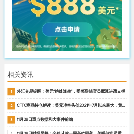
相关资讯
外汇交易提醒：美元“绝处逢生”，受美联储官员鹰派讲话支撑
1
CFTC商品持仓解读：美元净空头创2021年7月以来最大，黄金期货投机性净多头头寸减少
2
11月29日重点数据和大事件前瞻
3
11月29日财经早餐：金价从逾一周高位回落，美联储官员重申鹰派立场推动美元回升
4