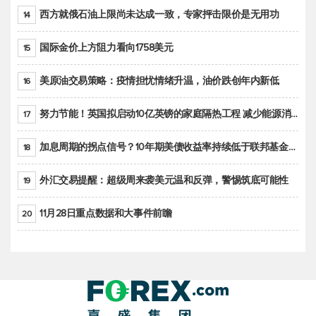
西方就俄石油上限尚未达成一致，专家抨击限价是无用功
14
国际金价上方阻力看向1758美元
15
美原油交易策略：疫情担忧情绪升温，油价跌创年内新低
16
努力节能！英国拟启动10亿英镑的家庭隔热工程 减少能源消耗
17
加息周期的拐点信号？10年期美债收益率持续低于联邦基金利率目标区间
18
外汇交易提醒：超级周来袭美元温和反弹，警惕筑底可能性
19
11月28日重点数据和大事件前瞻
20