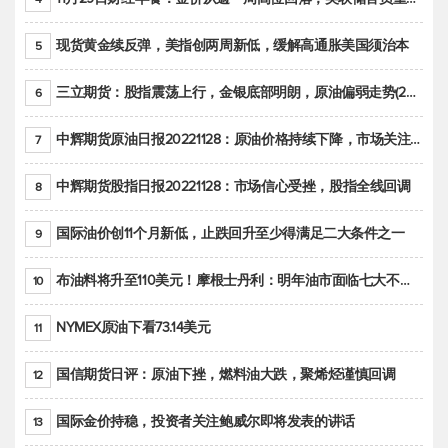
现货黄金续反弹，美指创两周新低，缓解高通胀美国须治本
5
三立期货：股指震荡上行，金银底部明朗，原油偏弱走势(20221128收评)
6
中辉期货原油日报20221128：原油价格持续下降，市场关注OPEC+新一轮产能政策
7
中辉期货股指日报20221128：市场信心受挫，股指全线回调
8
国际油价创11个月新低，止跌回升至少得满足二大条件之一
9
布油料将升至110美元！摩根士丹利：明年油市面临七大不确定性
10
NYMEX原油下看73.14美元
11
国信期货日评：原油下挫，燃料油大跌，聚烯烃谨慎回调
12
国际金价持稳，投资者关注鲍威尔即将发表的讲话
13