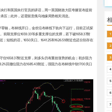
洲央行和英国央行官员的讲话，周一英国财政大臣夸滕宣布提前
价承压；此外，还需留意俄乌地缘局势相关消息。
下穿零轴，布林线开口，金价沿布林线下轨向下运行，目前正试探
660关口、前期支撑位1659.33等多重支撑位的支撑，若下破1658.37附
1
短线的话，1650关口、1641.25和1626.59附近也还分别存在
2
3
住1658.37附近支撑，则多头仍有重拾涨势的机会；初步阻力
38.2%回撤位阻力在1685.43附近，强阻力在布林线中轨1700关口
4
。
5
6
7