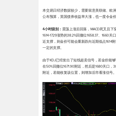
本交易日经济数据较少，需要留意美联储、欧
公布预算，英国债券收益率大涨，也一度令金
4小时级别：
震荡上涨后回落，MACD死叉且
1614-1729涨势的38.2%回撤位1658.37、1
近支撑，则金价可能会重新跌向近期低点1614附近；
一定的支撑。
由于KDJ已经发出了短线超卖信号，若金价能够守
在50%回撤位1671.90附近，然后是1680关口，
附近，若能收复该位置，则增加后市看涨信号