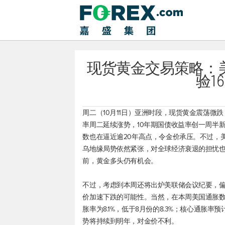
现货黄金交易策略：
验1
周二（10月11日）亚洲时段，
现货黄金
震荡微跌
率周二延续涨势，10年期国债收益率创一周半新高至
数
也在逼近逾20年高点，令金价承压。不过，
乌地缘局势依然紧张，对全球经济衰退的担忧也
前，黄金多头仍有机会。
不过，考虑到本周还将出炉美联储会议纪要，偏
价加速下跌的可能性。当然，在本周美国通胀数
胀率为8.1%，低于8月份的8.3%；核心通胀率
势将持续到明年，对金价不利。