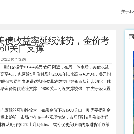
关于我
美债收益率延续涨势，金价考
660关口支撑
2022-10-11 13:36
，目前交投于1664.4美元/盎司附近，在周一休市后，美债收益
4%，也逼近9月份触及的2008年以来高点4.019%，
美元指
美联储官员的鹰派讲话和强劲非农数据已经被市场初步消化，俄
给金价提供避险支撑，1660关口附近支撑较强，在失守该位置
向鹰派的可能性较大，如果金价下破1660关口，则需要提防金
据出炉前，市场也存在一些观望情绪，市场预计9月份整体通
预计将从8月的6.3%上升到6.5%，或将促使美联储的激进货币政策