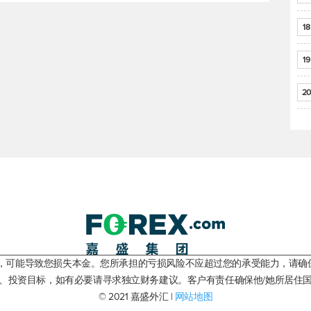
18
19
20
险，可能导致您损失本金。您所承担的亏损风险不应超过您的承受能力，请确
、投资目标，如有必要请寻求独立财务建议。客户有责任确保他/她所居住
© 2021 嘉盛外汇 |
网站地图