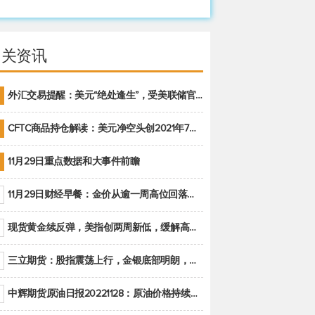
相关资讯
外汇交易提醒：美元“绝处逢生”，受美联储官员鹰派讲话支撑
CFTC商品持仓解读：美元净空头创2021年7月以来最大，黄金期货投机性净多头头寸减少
11月29日重点数据和大事件前瞻
11月29日财经早餐：金价从逾一周高位回落，美联储官员重申鹰派立场推动美元回升
现货黄金续反弹，美指创两周新低，缓解高通胀美国须治本
三立期货：股指震荡上行，金银底部明朗，原油偏弱走势(20221128收评)
中辉期货原油日报20221128：原油价格持续下降，市场关注OPEC+新一轮产能政策