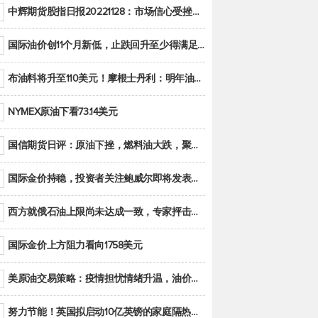
中辉期货股指日报20221128：市场信心受挫，股指全线回调
国际油价创11个月新低，止跌回升至少得满足二大条件之一
布油料将升至110美元！摩根士丹利：明年油市面临七大不确定性
NYMEX原油下看73.14美元
国信期货日评：原油下挫，燃料油大跌，聚烯烃谨慎回调
国际金价持稳，投资者关注鲍威尔即将发表的讲话
西方就俄石油上限尚未达成一致，专家抨击限价是无用功
国际金价上方阻力看向1758美元
美原油交易策略：疫情担忧情绪升温，油价跌创年内新低
努力节能！英国拟启动10亿英镑的家庭隔热工程 减少能源消耗