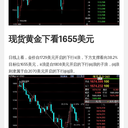
现货黄金
下看1655美元
日线上看，金价自1729美元开启的下行iii浪，下方支撑看向38.2%
目标位1655美元，iii浪是自1808美元开启的下行(iii)浪的子浪，(iii)浪
则隶属于自2070美元开启的下行((iii))浪。