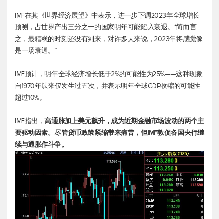
IMF在其《世界经济展望》中表示，进一步下调2023年全球增长
预测，占世界产出三分之一的国家明年可能陷入衰退。“简而言
之，最糟糕的时刻还没有到来，对许多人来说，2023年将感觉像
是一场衰退。”
IMF预计，明年全球经济增长低于2%的可能性为25%——这种现象
自1970年以来仅发生过五次，并表示明年全球GDP收缩的可能性
超过10%。
IMF指出，
高通胀加上美元飙升，成为近期金融市场波动的两个主
要驱动因素。尽管货币政策紧缩带来痛苦，但IMF敦促各国央行继
续与通胀作斗争。