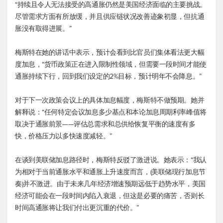
“持续且令人无法接受的高通胀仍然是美国经济面临的主要挑战。
尽管需求方面有所放缓，并且供应链状况改善迹象初显，但抗通
胀没有取得进展。”
梅斯特在她的讲话中表示，预计会看到比官员们集体看法更大幅
度加息，“货币政策正在进入限制性领域，但需要一段时间才能使
通胀持续下行，回到我们设定的2%目标，预计明年不会降息。”
对于下一次政策会议上的具体加息幅度，梅斯特不做预期。她并
解释说：“任何特定会议加息多少基点和本论加息周期利率峰值将
取决于通胀前景——评估总需求和总供给恢复平衡的速度有多
快，价格压力以多快速度减轻。”
在谈到美联储加息路径时，梅斯特反驳了激进说。她表示：“我认
为相对于当前通胀水平和通胀上升速度而言，(美联储现行加息节
奏)并不激进。由于未来几年经济增速预期远低于趋势水平，美国
经济可能会在一段时间内陷入衰退，但这是必要的痛苦，否则长
时间高通胀将让我们付出更沉重的代价。”