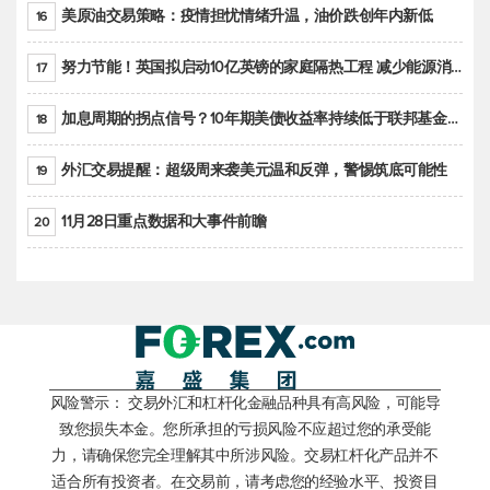
美原油交易策略：疫情担忧情绪升温，油价跌创年内新低
16
努力节能！英国拟启动10亿英镑的家庭隔热工程 减少能源消耗
17
加息周期的拐点信号？10年期美债收益率持续低于联邦基金利率目标区间
18
外汇交易提醒：超级周来袭美元温和反弹，警惕筑底可能性
19
11月28日重点数据和大事件前瞻
20
风险警示： 交易外汇和杠杆化金融品种具有高风险，可能导
致您损失本金。您所承担的亏损风险不应超过您的承受能
力，请确保您完全理解其中所涉风险。交易杠杆化产品并不
适合所有投资者。在交易前，请考虑您的经验水平、投资目