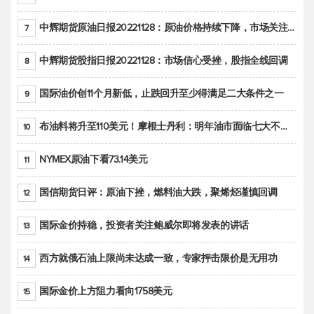
中辉期货原油日报20221128：原油价格持续下降，市场关注OPEC+新一轮产能政策
7
中辉期货股指日报20221128：市场信心受挫，股指全线回调
8
国际油价创11个月新低，止跌回升至少得满足二大条件之一
9
布油料将升至110美元！摩根士丹利：明年油市面临七大不确定性
10
NYMEX原油下看73.14美元
11
国信期货日评：原油下挫，燃料油大跌，聚烯烃谨慎回调
12
国际金价持稳，投资者关注鲍威尔即将发表的讲话
13
西方就俄石油上限尚未达成一致，专家抨击限价是无用功
14
国际金价上方阻力看向1758美元
15