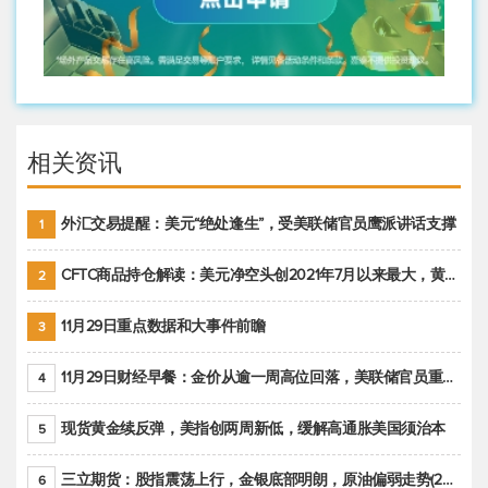
相关资讯
外汇交易提醒：美元“绝处逢生”，受美联储官员鹰派讲话支撑
1
CFTC商品持仓解读：美元净空头创2021年7月以来最大，黄金期货投机性净多头头寸减少
2
11月29日重点数据和大事件前瞻
3
11月29日财经早餐：金价从逾一周高位回落，美联储官员重申鹰派立场推动美元回升
4
现货黄金续反弹，美指创两周新低，缓解高通胀美国须治本
5
三立期货：股指震荡上行，金银底部明朗，原油偏弱走势(20221128收评)
6