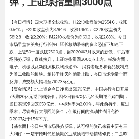
弹，上证综指重回3000点
【今日行情】四大期指全线收涨。IH2210收盘价为2554.6，收涨
0.54%；IF2210收盘价为3784.6，收涨1.45%；IC2210收盘价为
5812.8，收涨2.20%；IM2210收盘价为6169.2，收涨2.88%。今日
市场早盘在英央行行长停止延长救助带来的资金恐慌下加速下
跌，上证50一度跌破2500点，创2020年3月以来的新低，午后市
场强势反弹，直线拉升，上证综指重回3000点上方。板块方面，
电子、机械以及新能源板块均涨逾4%，消费者服务和食品饮料成
为唯二收跌的板块。相较于昨天的缩量止跌，今日市场增量全面
反弹，成交额大幅增至7107.35亿元。
【资金情况】北上资金今日净卖出58.76亿元。中国央行今日开展
7天期20亿元逆回购操作，因今日有670亿元14天期逆回购到期，
当日实现净回笼650亿元。中标利率为2.00%，与此前持平。度过
季末，尽管央行大额回笼资金，但银行间的流动性依旧充裕，
DR007处于1.5%下方。
【基本面】今日午后市场强势反弹，从可得的资讯来看主要有三
大利好：一是宁德时代超预期的业绩预增带动情绪修复；二是昨