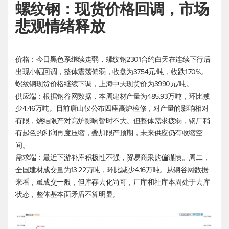
螺纹钢：现货价格回调，市场
悲观情绪释放
价格：今日黑色系继续走弱，螺纹钢2301合约白天在连续下行后
出现小幅回调，整体震荡偏弱，收盘为3754元/吨，收跌1.70%。
螺纹钢现货价格继续下调，上海中天现货价为3990元/吨。
供应端：根据钢谷网数据，本周建材产量为485.93万吨，环比减
少4.46万吨。目前唐山仅公布四座高炉检修，对产量的影响相对
有限，烧结限产对高炉影响暂时不大。但整体需求疲弱，钢厂稍
有起色的利润再度压缩，叠加限产预期，未来供应仍有收缩空
间。
需求端：最近下游补库积极性不强，贸易商采购偏谨慎。周二，
全国建材成交量为13.22万吨，环比减少4.16万吨。从钢谷网数据
来看，虽成交一般，但库存去化尚可，厂库和社库本周处于去库
状态，整体基本面矛盾不算明显。