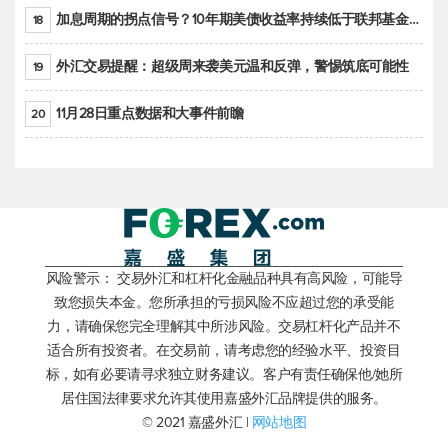
加息周期的拐点信号？10年期美债收益率持续低于联邦基金利率目标区间
18
外汇交易提醒：超级周来袭美元温和反弹，警惕筑底可能性
19
11月28日重点数据和大事件前瞻
20
风险警示： 交易外汇和杠杆化金融品种具有高风险，可能导
致您损失本金。您所承担的亏损风险不应超过您的承受能
力，请确保您完全理解其中所涉风险。交易杠杆化产品并不
适合所有投资者。在交易前，请考虑您的经验水平、投资目
标，如有必要请寻求独立财务建议。客户有责任确保他/她所
居住国法律要求允许其使用嘉盛外汇品牌提供的服务。
© 2021 嘉盛外汇 |
网站地图