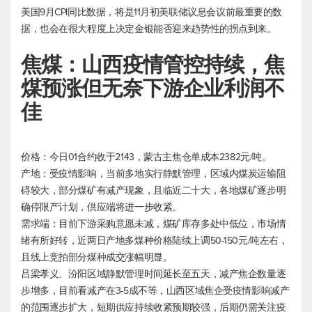
美国9月CPI同比数据，将是11月初美联储议息会议前最重要的数
据，也会在很大程度上决定金银能否迎来趋势性的拐点到来。
焦煤：山西疫情管控持续，焦
煤预涨但无奈下游企业利润不
佳
价格：今日01合约收于2143，蒙古主焦仓单成本2382元/吨。
产地：受疫情影响，当前多地实行静默管理，区域内煤炭运输阻
碍较大，部分煤矿有减产现象，且临近二十大，各地煤矿逐步明
确停限产计划，供应端将进一步收紧。
需求端：目前下游采购意愿未减，煤矿库存多处中低位，市场情
绪有所好转，近两日产地多煤种价格陆续上调50-150元/吨左右，
且线上竞拍部分煤种成交涨幅明显。
吕梁孝义、汾阳区域静默管理时间延长至五天，减产焦企数量逐
步增多，目前看减产在3-5成不等，山西区域焦企受疫情影响减产
的范围逐步扩大，短期供应持续收紧预期较强，后期仍需关注疫