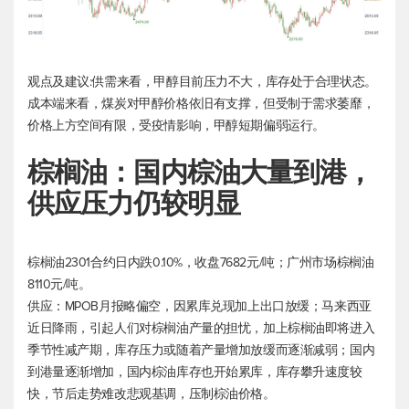
观点及建议:供需来看，甲醇目前压力不大，库存处于合理状态。
成本端来看，煤炭对甲醇价格依旧有支撑，但受制于需求萎靡，
价格上方空间有限，受疫情影响，甲醇短期偏弱运行。
棕榈油：国内棕油大量到港，
供应压力仍较明显
棕榈油2301合约日内跌0.10%，收盘7682元/吨；广州市场棕榈油
8110元/吨。
供应：MPOB月报略偏空，因累库兑现加上出口放缓；马来西亚
近日降雨，引起人们对棕榈油产量的担忧，加上棕榈油即将进入
季节性减产期，库存压力或随着产量增加放缓而逐渐减弱；国内
到港量逐渐增加，国内棕油库存也开始累库，库存攀升速度较
快，节后走势难改悲观基调，压制棕油价格。