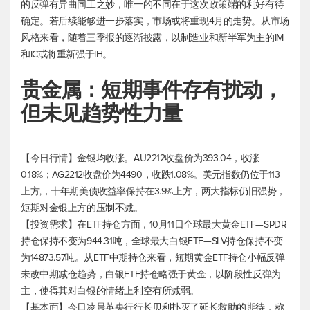
的反弹有异曲同工之妙，唯一的不同在于这次政策端的利好有待
确定。若后续能够进一步落实，市场或将重现4月的走势。从市场
风格来看，随着三季报的逐渐披露，以制造业和新半军为主的IM
和IC或将重新强于IH。
贵金属：短期事件存有扰动，
但未见趋势性力量
【今日行情】金银均收涨。AU2212收盘价为393.04，收涨
0.18%；AG2212收盘价为4490，收跌1.08%。
美元指数
仍位于113
上方,，十年期美债收益率保持在3.9%上方，两大指标仍旧强势，
短期对金银上方的压制不减。
【投资需求】在ETF持仓方面，10月11日全球最大黄金ETF—SPDR
持仓保持不变为944.31吨，全球最大白银ETF—SLV持仓保持不变
为14873.57吨。从ETF中期持仓来看，短期黄金ETF持仓小幅反弹
未改中期减仓趋势，白银ETF持仓略强于黄金，以阶段性反弹为
主，使得其对白银的情绪上利空有所减弱。
【基本面】今日凌晨英央行行长贝利扑灭了延长救助的期待，称