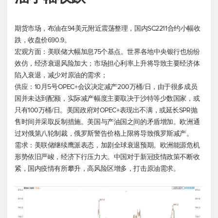
期货市场，布油在94美元附近震荡整理，国内SC2211合约小幅收
跌，收盘价690.9。
宏观方面：美联储大幅加息75个基点。世界各地中央银行也纷纷
效仿，经济衰退风险加大；市场担心利率上升将导致主要经济体
陷入衰退，减少对原油的需求；
供应：10月5号OPEC+会议决定减产200万桶/日，由于很多成员
国并未达到配额，实际减产幅度主要取决于沙特等少数国家，或
只有100万桶/日。美国政府对OPEC+表现出不满，或延长SPR抛
售时间并采取反制措施。美国与产油国之间的矛盾增加。欧洲通
过对俄第八轮制裁，俄罗斯警告价格上限将导致俄罗斯减产。
需求：美联储继续鹰派表态，加剧全球衰退预期。欧洲能源危机
形势依旧严峻，经济下行压力大。中国对于新冠疫情政策不断收
紧，国内疫情有所攀升，高风险区增多，打击原油需求。