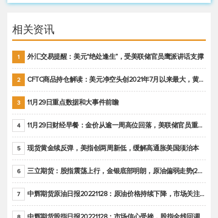
相关资讯
外汇交易提醒：美元“绝处逢生”，受美联储官员鹰派讲话支撑
1
CFTC商品持仓解读：美元净空头创2021年7月以来最大，黄金期货投机性净多头头寸减少
2
11月29日重点数据和大事件前瞻
3
11月29日财经早餐：金价从逾一周高位回落，美联储官员重申鹰派立场推动美元回升
4
现货黄金续反弹，美指创两周新低，缓解高通胀美国须治本
5
三立期货：股指震荡上行，金银底部明朗，原油偏弱走势(20221128收评)
6
中辉期货原油日报20221128：原油价格持续下降，市场关注OPEC+新一轮产能政策
7
中辉期货股指日报20221128：市场信心受挫，股指全线回调
8