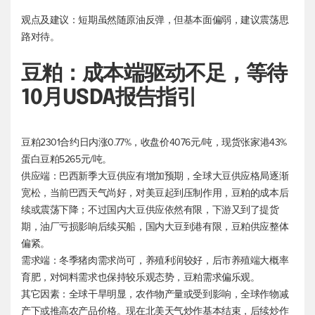
观点及建议：短期虽然随原油反弹，但基本面偏弱，建议震荡思
路对待。
豆粕：成本端驱动不足，等待
10月USDA报告指引
豆粕2301合约日内涨0.77%，收盘价4076元/吨，现货张家港43%
蛋白豆粕5265元/吨。
供应端：巴西新季大豆供应有增加预期，全球大豆供应格局逐渐
宽松，当前巴西天气尚好，对美豆起到压制作用，豆粕的成本后
续或震荡下降；不过国内大豆供应依然有限，下游又到了提货
期，油厂亏损影响后续买船，国内大豆到港有限，豆粕供应整体
偏紧。
需求端：冬季猪肉需求尚可，养殖利润较好，后市养殖端大概率
育肥，对饲料需求也保持较乐观态势，豆粕需求偏乐观。
其它因素：全球干旱明显，农作物产量或受到影响，全球作物减
产下或推高农产品价格。现在北美天气炒作基本结束，后续炒作