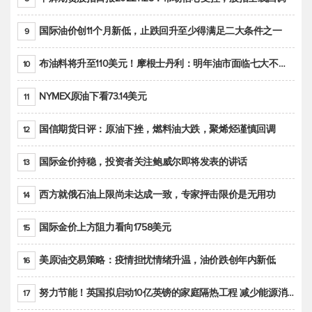
国际油价创11个月新低，止跌回升至少得满足二大条件之一
9
布油料将升至110美元！摩根士丹利：明年油市面临七大不确定性
10
NYMEX原油下看73.14美元
11
国信期货日评：原油下挫，燃料油大跌，聚烯烃谨慎回调
12
国际金价持稳，投资者关注鲍威尔即将发表的讲话
13
西方就俄石油上限尚未达成一致，专家抨击限价是无用功
14
国际金价上方阻力看向1758美元
15
美原油交易策略：疫情担忧情绪升温，油价跌创年内新低
16
努力节能！英国拟启动10亿英镑的家庭隔热工程 减少能源消耗
17