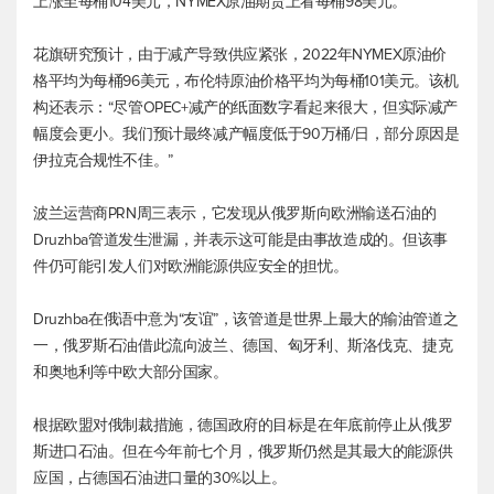
上涨至每桶104美元，NYMEX原油期货上看每桶98美元。”
花旗研究预计，由于减产导致供应紧张，2022年NYMEX原油价
格平均为每桶96美元，
布伦特原油
价格平均为每桶101美元。该机
构还表示：“尽管OPEC+减产的纸面数字看起来很大，但实际减产
幅度会更小。我们预计最终减产幅度低于90万桶/日，部分原因是
伊拉克合规性不佳。”
波兰运营商PRN周三表示，它发现从俄罗斯向欧洲输送石油的
Druzhba管道发生泄漏，并表示这可能是由事故造成的。但该事
件仍可能引发人们对欧洲能源供应安全的担忧。
Druzhba在俄语中意为“友谊”，该管道是世界上最大的输油管道之
一，俄罗斯石油借此流向波兰、德国、匈牙利、斯洛伐克、捷克
和奥地利等中欧大部分国家。
根据欧盟对俄制裁措施，德国政府的目标是在年底前停止从俄罗
斯进口石油。但在今年前七个月，俄罗斯仍然是其最大的能源供
应国，占德国石油进口量的30%以上。