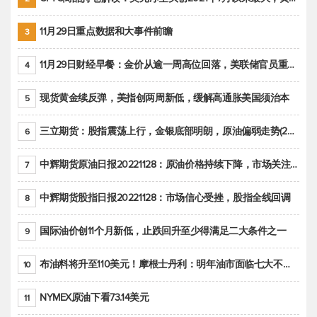
11月29日重点数据和大事件前瞻
3
11月29日财经早餐：金价从逾一周高位回落，美联储官员重申鹰派立场推动美元回升
4
现货黄金续反弹，美指创两周新低，缓解高通胀美国须治本
5
三立期货：股指震荡上行，金银底部明朗，原油偏弱走势(20221128收评)
6
中辉期货原油日报20221128：原油价格持续下降，市场关注OPEC+新一轮产能政策
7
中辉期货股指日报20221128：市场信心受挫，股指全线回调
8
国际油价创11个月新低，止跌回升至少得满足二大条件之一
9
布油料将升至110美元！摩根士丹利：明年油市面临七大不确定性
10
NYMEX原油下看73.14美元
11