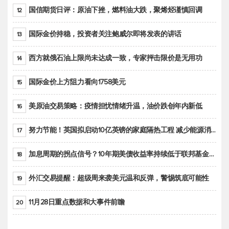
国信期货日评：原油下挫，燃料油大跌，聚烯烃谨慎回调
12
国际金价持稳，投资者关注鲍威尔即将发表的讲话
13
西方就俄石油上限尚未达成一致，专家抨击限价是无用功
14
国际金价上方阻力看向1758美元
15
美原油交易策略：疫情担忧情绪升温，油价跌创年内新低
16
努力节能！英国拟启动10亿英镑的家庭隔热工程 减少能源消耗
17
加息周期的拐点信号？10年期美债收益率持续低于联邦基金利率目标区间
18
外汇交易提醒：超级周来袭美元温和反弹，警惕筑底可能性
19
11月28日重点数据和大事件前瞻
20