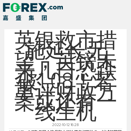
英银救市措
施延长无
望，英镑未
来几日恐跌
破1.08！若
重评财政方
案或还有一
线生机
2022-10-12 16:28