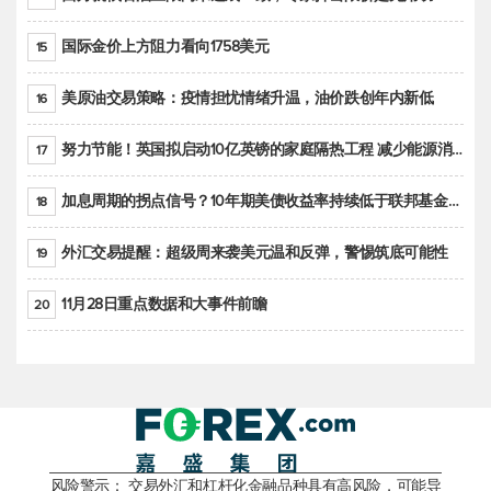
国际金价上方阻力看向1758美元
15
美原油交易策略：疫情担忧情绪升温，油价跌创年内新低
16
努力节能！英国拟启动10亿英镑的家庭隔热工程 减少能源消耗
17
加息周期的拐点信号？10年期美债收益率持续低于联邦基金利率目标区间
18
外汇交易提醒：超级周来袭美元温和反弹，警惕筑底可能性
19
11月28日重点数据和大事件前瞻
20
风险警示： 交易外汇和杠杆化金融品种具有高风险，可能导