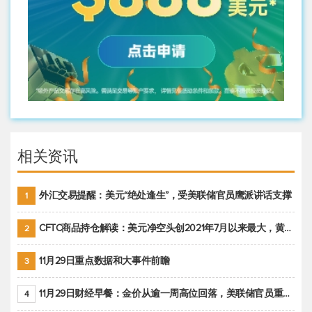
相关资讯
外汇交易提醒：美元“绝处逢生”，受美联储官员鹰派讲话支撑
1
CFTC商品持仓解读：美元净空头创2021年7月以来最大，黄金期货投机性净多头头寸减少
2
11月29日重点数据和大事件前瞻
3
11月29日财经早餐：金价从逾一周高位回落，美联储官员重申鹰派立场推动美元回升
4