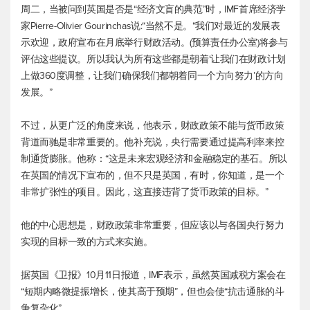
周二，当被问到英国是否是“经济文盲的典范”时，IMF首席经济学
家Pierre-Olivier Gourinchas说:“当然不是。“我们对最近的发展表
示欢迎，政府宣布在月底举行财政活动。(预算责任办公室)将参与
评估这些提议。所以我认为所有这些都是朝着‘让我们在财政计划
上做360度调整，让我们确保我们都朝着同一个方向努力’的方向
发展。”
不过，从更广泛的角度来说，他表示，财政政策不能与货币政策
背道而驰是非常重要的。他补充说，央行需要通过提高利率来控
制通货膨胀。他称：“这是未来宏观经济和金融稳定的基石。所以
在英国的情况下宣布的，但不只是英国，有时，你知道，是一个
非常扩张性的项目。因此，这直接违背了货币政策的目标。”
他的中心思想是，财政政策非常重要，但应该以与各国央行努力
实现的目标一致的方式来实施。
据英国《卫报》10月11日报道，IMF表示，虽然英国减税方案会在
“短期内略微提振增长，使其高于预期”，但也会使“抗击通胀的斗
争复杂化”。