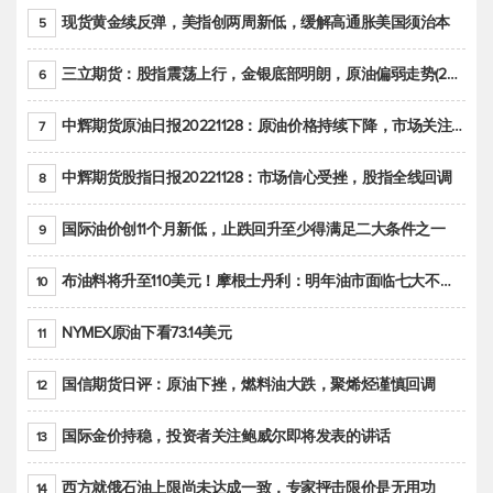
现货黄金续反弹，美指创两周新低，缓解高通胀美国须治本
5
三立期货：股指震荡上行，金银底部明朗，原油偏弱走势(20221128收评)
6
中辉期货原油日报20221128：原油价格持续下降，市场关注OPEC+新一轮产能政策
7
中辉期货股指日报20221128：市场信心受挫，股指全线回调
8
国际油价创11个月新低，止跌回升至少得满足二大条件之一
9
布油料将升至110美元！摩根士丹利：明年油市面临七大不确定性
10
NYMEX原油下看73.14美元
11
国信期货日评：原油下挫，燃料油大跌，聚烯烃谨慎回调
12
国际金价持稳，投资者关注鲍威尔即将发表的讲话
13
西方就俄石油上限尚未达成一致，专家抨击限价是无用功
14