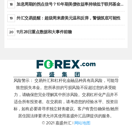
加息周期的拐点信号？10年期美债收益率持续低于联邦基金利率目标区间
18
外汇交易提醒：超级周来袭美元温和反弹，警惕筑底可能性
19
11月28日重点数据和大事件前瞻
20
风险警示： 交易外汇和杠杆化金融品种具有高风险，可能导
致您损失本金。您所承担的亏损风险不应超过您的承受能
力，请确保您完全理解其中所涉风险。交易杠杆化产品并不
适合所有投资者。在交易前，请考虑您的经验水平、投资目
标，如有必要请寻求独立财务建议。客户有责任确保他/她所
居住国法律要求允许其使用嘉盛外汇品牌提供的服务。
© 2021 嘉盛外汇 |
网站地图