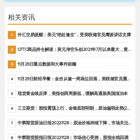
相关资讯
外汇交易提醒：美元“绝处逢生”，受美联储官员鹰派讲话支撑
1
CFTC商品持仓解读：美元净空头创2021年7月以来最大，黄金期货投机性净多头头寸减少
2
11月29日重点数据和大事件前瞻
3
11月29日财经早餐：金价从逾一周高位回落，美联储官员重申鹰派立场推动美元回升
4
现货黄金续反弹，美指创两周新低，缓解高通胀美国须治本
5
三立期货：股指震荡上行，金银底部明朗，原油偏弱走势(20221128收评)
6
中辉期货原油日报20221128：原油价格持续下降，市场关注OPEC+新一轮产能政策
7
中辉期货股指日报20221128：市场信心受挫，股指全线回调
8