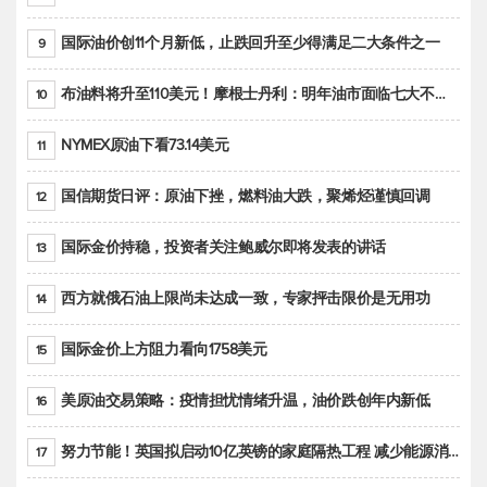
国际油价创11个月新低，止跌回升至少得满足二大条件之一
9
布油料将升至110美元！摩根士丹利：明年油市面临七大不确定性
10
NYMEX原油下看73.14美元
11
国信期货日评：原油下挫，燃料油大跌，聚烯烃谨慎回调
12
国际金价持稳，投资者关注鲍威尔即将发表的讲话
13
西方就俄石油上限尚未达成一致，专家抨击限价是无用功
14
国际金价上方阻力看向1758美元
15
美原油交易策略：疫情担忧情绪升温，油价跌创年内新低
16
努力节能！英国拟启动10亿英镑的家庭隔热工程 减少能源消耗
17