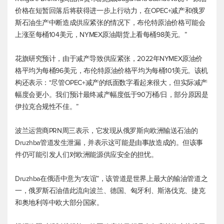
价格在短暂回落后将获得进一步上行动力，在OPEC+减产和俄罗
斯石油生产中断造成供应紧张的情况下，
布伦特原油
价格可能会
上涨至每桶104美元，NYMEX原油期货上看每桶98美元。”
花旗研究预计，由于减产导致供应紧张，2022年NYMEX原油价
格平均为每桶96美元，
布伦特原油
价格平均为每桶101美元。该机
构还表示：“尽管OPEC+减产的纸面数字看起来很大，但实际减产
幅度会更小。我们预计最终减产幅度低于90万桶/日，部分原因是
伊拉克合规性不佳。”
波兰运营商PRN周三表示，它发现从俄罗斯向欧洲输送石油的
Druzhba管道发生泄漏，并表示这可能是由事故造成的。但该事
件仍可能引发人们对欧洲能源供应安全的担忧。
Druzhba在俄语中意为“友谊”，该管道是世界上最大的输油管道之
一，俄罗斯石油借此流向波兰、德国、匈牙利、斯洛伐克、捷克
和奥地利等中欧大部分国家。