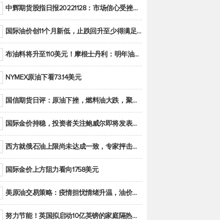
中辉期货股指日报20221128：市场信心受挫，股指全线回调
国际油价创11个月新低，止跌回升至少得满足二大条件之一
布油料将升至110美元！摩根士丹利：明年油市面临七大不确定性
NYMEX原油下看73.14美元
国信期货日评：原油下挫，燃料油大跌，聚烯烃谨慎回调
国际金价持稳，投资者关注鲍威尔即将发表的讲话
西方就俄石油上限尚未达成一致，专家抨击限价是无用功
国际金价上方阻力看向1758美元
美原油交易策略：疫情担忧情绪升温，油价跌创年内新低
努力节能！英国拟启动10亿英镑的家庭隔热工程 减少能源消耗