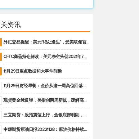
相关资讯
外汇交易提醒：美元“绝处逢生”，受美联储官员鹰派讲话支撑
CFTC商品持仓解读：美元净空头创2021年7月以来最大，黄金期货投机性净多头头寸减少
11月29日重点数据和大事件前瞻
11月29日财经早餐：金价从逾一周高位回落，美联储官员重申鹰派立场推动美元回升
现货黄金续反弹，美指创两周新低，缓解高通胀美国须治本
三立期货：股指震荡上行，金银底部明朗，原油偏弱走势(20221128收评)
中辉期货原油日报20221128：原油价格持续下降，市场关注OPEC+新一轮产能政策