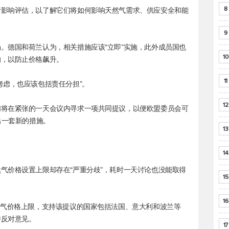
8
行影响评估，以了解它们将如何影响天然气需求、供应安全和能
9
。德国和荷兰认为，相关措施应该“立即”实施，此外成员国也
10
的，以防止价格飙升。
11
考虑，也应该包括责任分担”。
12
们将在紧张的一天会议内寻求一项共同提议，以便欧盟委员会可
出一套新的措施。
13
14
气价格设置上限却存在“严重分歧”，耗时一天讨论也没能取得
15
16
然气价格上限，支持该提议的国家包括法国、意大利和波兰等
持反对意见。
17