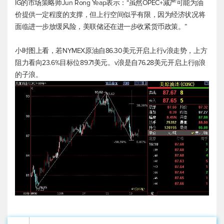
IG的市场策略师Jun Rong Yeap表示：“虽然OPEC+减产可能为油
价提供一定程度的支撑，但上行空间似乎有限，因为经济状况将
面临进一步放缓风险，美联储还在进一步收紧货币政策。”
小时图上看，若NYMEX原油自86.30美元开启上行v浪走势，上方
阻力看向23.6%目标位89.71美元。v浪是自76.28美元开启上行(i)浪
的子浪。