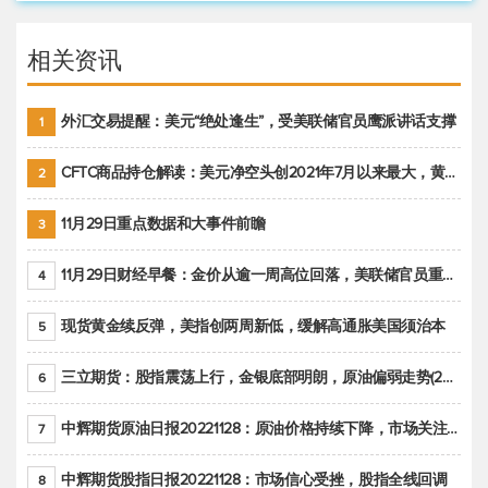
相关资讯
外汇交易提醒：美元“绝处逢生”，受美联储官员鹰派讲话支撑
1
CFTC商品持仓解读：美元净空头创2021年7月以来最大，黄金期货投机性净多头头寸减少
2
11月29日重点数据和大事件前瞻
3
11月29日财经早餐：金价从逾一周高位回落，美联储官员重申鹰派立场推动美元回升
4
现货黄金续反弹，美指创两周新低，缓解高通胀美国须治本
5
三立期货：股指震荡上行，金银底部明朗，原油偏弱走势(20221128收评)
6
中辉期货原油日报20221128：原油价格持续下降，市场关注OPEC+新一轮产能政策
7
中辉期货股指日报20221128：市场信心受挫，股指全线回调
8