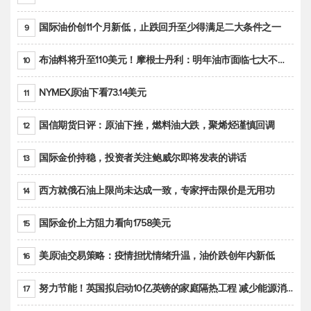
国际油价创11个月新低，止跌回升至少得满足二大条件之一
9
布油料将升至110美元！摩根士丹利：明年油市面临七大不确定性
10
NYMEX原油下看73.14美元
11
国信期货日评：原油下挫，燃料油大跌，聚烯烃谨慎回调
12
国际金价持稳，投资者关注鲍威尔即将发表的讲话
13
西方就俄石油上限尚未达成一致，专家抨击限价是无用功
14
国际金价上方阻力看向1758美元
15
美原油交易策略：疫情担忧情绪升温，油价跌创年内新低
16
努力节能！英国拟启动10亿英镑的家庭隔热工程 减少能源消耗
17