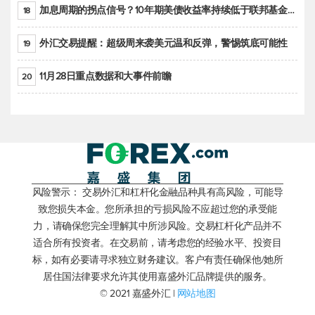
加息周期的拐点信号？10年期美债收益率持续低于联邦基金利率目标区间
18
外汇交易提醒：超级周来袭美元温和反弹，警惕筑底可能性
19
11月28日重点数据和大事件前瞻
20
风险警示： 交易外汇和杠杆化金融品种具有高风险，可能导
致您损失本金。您所承担的亏损风险不应超过您的承受能
力，请确保您完全理解其中所涉风险。交易杠杆化产品并不
适合所有投资者。在交易前，请考虑您的经验水平、投资目
标，如有必要请寻求独立财务建议。客户有责任确保他/她所
居住国法律要求允许其使用嘉盛外汇品牌提供的服务。
© 2021 嘉盛外汇 |
网站地图