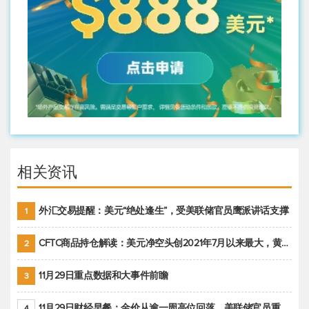
相关资讯
外汇交易提醒：美元“绝处逢生”，受美联储官员鹰派讲话支撑
1
CFTC商品持仓解读：美元净空头创2021年7月以来最大，黄金期货投机性净多头头寸减少
2
11月29日重点数据和大事件前瞻
3
11月29日财经早餐：金价从逾一周高位回落，美联储官员重申鹰派立场推动美元回升
4