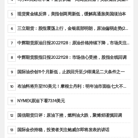
现货黄金续反弹，美指创两周新低，缓解高通胀美国须治本
5
三立期货：股指震荡上行，金银底部明朗，原油偏弱走势(20221128收评)
6
中辉期货原油日报20221128：原油价格持续下降，市场关注OPEC+新一轮产能政策
7
中辉期货股指日报20221128：市场信心受挫，股指全线回调
8
国际油价创11个月新低，止跌回升至少得满足二大条件之一
9
布油料将升至110美元！摩根士丹利：明年油市面临七大不确定性
10
NYMEX原油下看73.14美元
11
国信期货日评：原油下挫，燃料油大跌，聚烯烃谨慎回调
12
国际金价持稳，投资者关注鲍威尔即将发表的讲话
13