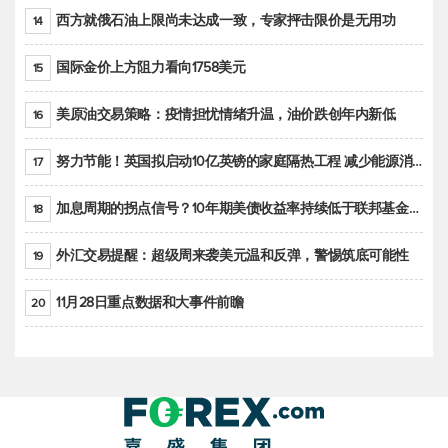
西方就俄石油上限尚未达成一致，专家抨击限价是无用功
14
国际金价上方阻力看向1758美元
15
美原油交易策略：疫情担忧情绪升温，油价跌创年内新低
16
努力节能！英国拟启动10亿英镑的家庭隔热工程 减少能源消耗
17
加息周期的拐点信号？10年期美债收益率持续低于联邦基金利率目标区间
18
外汇交易提醒：超级周来袭美元温和反弹，警惕筑底可能性
19
11月28日重点数据和大事件前瞻
20