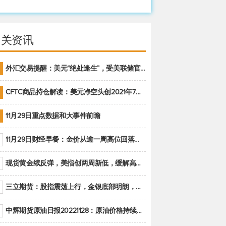
相关资讯
外汇交易提醒：美元“绝处逢生”，受美联储官员鹰派讲话支撑
CFTC商品持仓解读：美元净空头创2021年7月以来最大，黄金期货投机性净多头头寸减少
11月29日重点数据和大事件前瞻
11月29日财经早餐：金价从逾一周高位回落，美联储官员重申鹰派立场推动美元回升
现货黄金续反弹，美指创两周新低，缓解高通胀美国须治本
三立期货：股指震荡上行，金银底部明朗，原油偏弱走势(20221128收评)
中辉期货原油日报20221128：原油价格持续下降，市场关注OPEC+新一轮产能政策