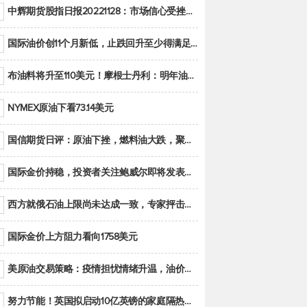
中辉期货股指日报20221128：市场信心受挫，股指全线回调
国际油价创11个月新低，止跌回升至少得满足二大条件之一
布油料将升至110美元！摩根士丹利：明年油市面临七大不确定性
NYMEX原油下看73.14美元
国信期货日评：原油下挫，燃料油大跌，聚烯烃谨慎回调
国际金价持稳，投资者关注鲍威尔即将发表的讲话
西方就俄石油上限尚未达成一致，专家抨击限价是无用功
国际金价上方阻力看向1758美元
美原油交易策略：疫情担忧情绪升温，油价跌创年内新低
努力节能！英国拟启动10亿英镑的家庭隔热工程 减少能源消耗