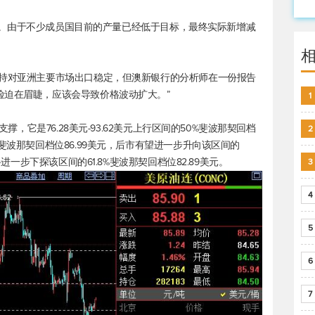
桶/日。由于不少成员国目前的产量已经低于目标，最终实际新增减
保持对亚洲主要市场出口稳定，但澳新银行的分析师在一份报告
险迫在眉睫，应该会导致价格波动扩大。”
1
支撑，它是76.28美元-93.62美元上行区间的50%斐波那契回档
2
斐波那契回档位86.99美元，后市有望进一步升向该区间的
料进一步下探该区间的61.8%斐波那契回档位82.89美元。
3
4
5
6
7