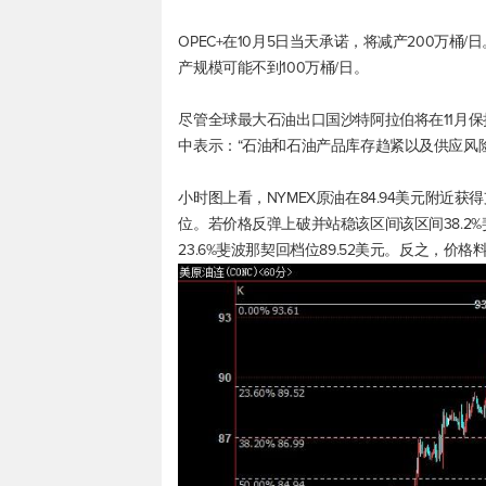
OPEC+在10月5日当天承诺，将减产200万
产规模可能不到100万桶/日。
尽管全球最大石油出口国沙特阿拉伯将在11月
中表示：“石油和石油产品库存趋紧以及供应风
小时图上看，NYMEX原油在84.94美元附近获得
位。若价格反弹上破并站稳该区间该区间38.2%
23.6%斐波那契回档位89.52美元。反之，价格