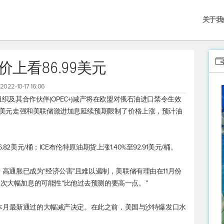
关于我
油价上看86.99美元
2022-10-17 16:06
组织及其合作伙伴(OPEC+)减产将在欧盟对俄石油进口禁令生效
元。但美元走强和美联储激进加息延续预期限制了价格上涨，预计油
.82美元/桶；ICE
布伦特原油
期货上涨1.40%至92.91美元/桶。
示，高通胀已成为“经济公害”且难以遏制，美联储有理由在11月份
五次大幅加息的可能性“比他过去预测的要高一点。”
，支持本月最新通过的大幅减产决定。在此之前，美国与沙特爆发口水
。