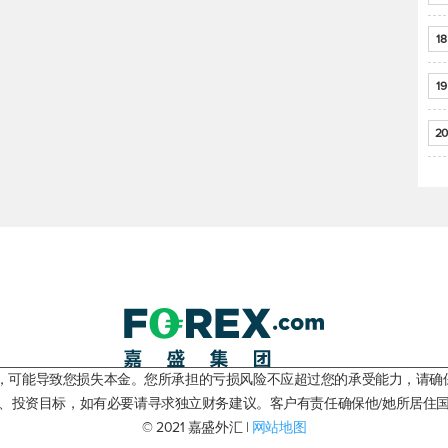
18
19
20
险，可能导致您损失本金。您所承担的亏损风险不应超过您的承受能力，请确
、投资目标，如有必要请寻求独立财务建议。客户有责任确保他/她所居住
© 2021 嘉盛外汇 |
网站地图