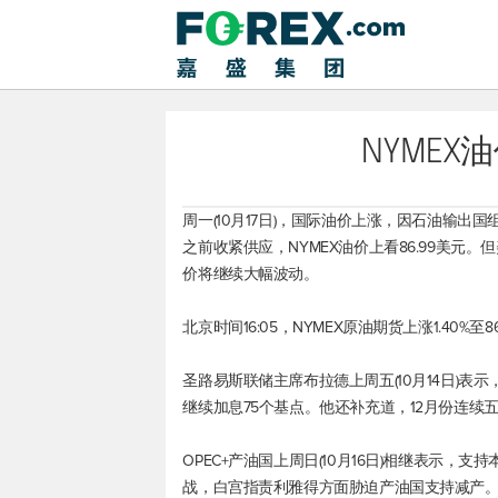
NYMEX
周一(10月17日)，国际油价上涨，因石油输出国
之前收紧供应，NYMEX油价上看86.99美
价将继续大幅波动。
北京时间16:05，NYMEX原油期货上涨1.40%至86
圣路易斯联储主席布拉德上周五(10月14日)表
继续加息75个基点。他还补充道，12月份连续
OPEC+产油国上周日(10月16日)相继表示
战，白宫指责利雅得方面胁迫产油国支持减产