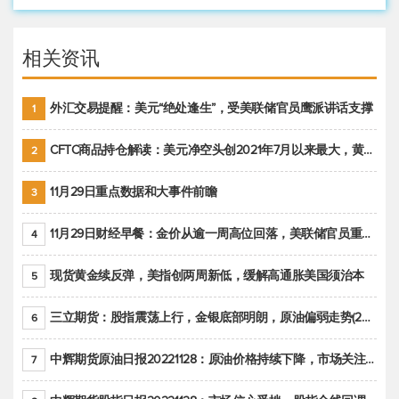
相关资讯
外汇交易提醒：美元“绝处逢生”，受美联储官员鹰派讲话支撑
1
CFTC商品持仓解读：美元净空头创2021年7月以来最大，黄金期货投机性净多头头寸减少
2
11月29日重点数据和大事件前瞻
3
11月29日财经早餐：金价从逾一周高位回落，美联储官员重申鹰派立场推动美元回升
4
现货黄金续反弹，美指创两周新低，缓解高通胀美国须治本
5
三立期货：股指震荡上行，金银底部明朗，原油偏弱走势(20221128收评)
6
中辉期货原油日报20221128：原油价格持续下降，市场关注OPEC+新一轮产能政策
7