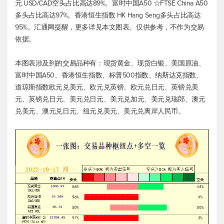
元
USD/CAD空头占比高达89%。富时中国A50 ☆FTSE China A50
多头占比高达97%。香港
恒生指数
HK Hang Seng多头占比高达
95%。汇通网提醒，更多详见本文图表。仅供参考，不作为交易
依据。
本图表涉及到的交易品种有：
现货黄金
、
现货白银
、美国原油、
富时中国A50、香港
恒生指数
、
标普500
指数、纳斯达克指数、
道琼斯指数
欧元兑美元
、欧元兑英镑、欧元兑日元、
英镑兑美
元
、
英镑兑日元
、
美元兑日元
、
美元兑加元
、
美元兑瑞郎
、
澳元
兑美元
、澳元兑日元、
纽元兑美元
、
美元兑离岸人民币
。