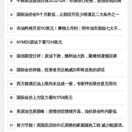
中辉期货股指日报20221128：市场信心受挫，股指全线回调
8
国际油价创11个月新低，止跌回升至少得满足二大条件之一
9
布油料将升至110美元！摩根士丹利：明年油市面临七大不确定性
10
NYMEX原油下看73.14美元
11
国信期货日评：原油下挫，燃料油大跌，聚烯烃谨慎回调
12
国际金价持稳，投资者关注鲍威尔即将发表的讲话
13
西方就俄石油上限尚未达成一致，专家抨击限价是无用功
14
国际金价上方阻力看向1758美元
15
美原油交易策略：疫情担忧情绪升温，油价跌创年内新低
16
努力节能！英国拟启动10亿英镑的家庭隔热工程 减少能源消耗
17