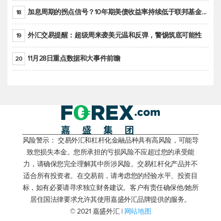
加息周期的拐点信号？10年期美债收益率持续低于联邦基金利率目标区间
18
外汇交易提醒：超级周来袭美元温和反弹，警惕筑底可能性
19
11月28日重点数据和大事件前瞻
20
风险警示： 交易外汇和杠杆化金融品种具有高风险，可能导
致您损失本金。您所承担的亏损风险不应超过您的承受能
力，请确保您完全理解其中所涉风险。交易杠杆化产品并不
适合所有投资者。在交易前，请考虑您的经验水平、投资目
标，如有必要请寻求独立财务建议。客户有责任确保他/她所
居住国法律要求允许其使用嘉盛外汇品牌提供的服务。
© 2021 嘉盛外汇 |
网站地图