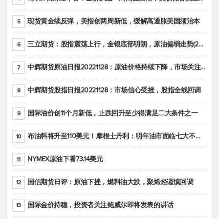
现货黄金续反弹，美指创两周新低，缓解高通胀美国须治本
5
三立期货：股指震荡上行，金银底部明朗，原油偏弱走势(20221128收评)
6
中辉期货原油日报20221128：原油价格持续下降，市场关注OPEC+新一轮产能政策
7
中辉期货股指日报20221128：市场信心受挫，股指全线回调
8
国际油价创11个月新低，止跌回升至少得满足二大条件之一
9
布油料将升至110美元！摩根士丹利：明年油市面临七大不确定性
10
NYMEX原油下看73.14美元
11
国信期货日评：原油下挫，燃料油大跌，聚烯烃谨慎回调
12
国际金价持稳，投资者关注鲍威尔即将发表的讲话
13