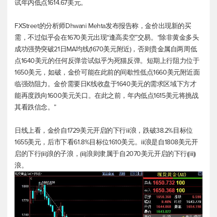
试年内低点1614.67美元。
FXStreet的分析师Dhwani Mehta发布报告称，金价出现新的买
需，不过似乎会在1670美元出现“逢高卖空”交易。“除非黄金多头
成功强势突破21日MA均线(1670美元附近)，否则贵金属自两周低
点1640美元的任何反弹尝试似乎为死猫反弹。短期上行阻力位于
1650美元，如破，金价可能在此前的间歇性低点1660美元附近面
临强劲阻力。金价需要日K线收盘于1640美元的需求区域下方才
能再度跌向1600美元关口。在此之前，年内低点1615美元将挑战
其看跌信念。”
日线上看，金价自1729美元开启的下行iii浪，跌破38.2%目标位
1655美元，后市下看61.8%目标位1610美元。iii浪是自1808美元开
启的下行(iii)浪的子浪，(iii)浪则隶属于自2070美元开启的下行((iii))
浪。