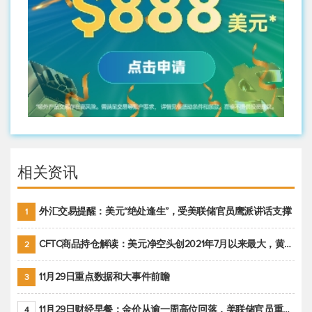
相关资讯
外汇交易提醒：美元“绝处逢生”，受美联储官员鹰派讲话支撑
1
CFTC商品持仓解读：美元净空头创2021年7月以来最大，黄金期货投机性净多头头寸减少
2
11月29日重点数据和大事件前瞻
3
11月29日财经早餐：金价从逾一周高位回落，美联储官员重申鹰派立场推动美元回升
4