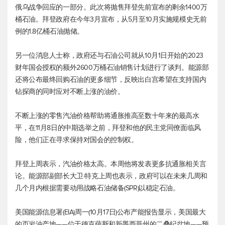
俄乌战争回应的一部分。此次将抛售拜登先前宣布的剩余1400万
桶石油。拜登政府在今年3月宣布，从5月至10月实施规模史无前
例的1.8亿桶石油抛储。
另一位消息人士称，政府还与石油公司就从10月1日开始的2023
财年国会授权的额外2600万桶石油销售计划进行了谈判。能源部
还将公布最终回购石油的更多细节，反映出白宫希望在支持国内
钻探商的同时应对不断上涨的油价。
不断上涨的零售汽油价格帮助将通胀推高至数十年来的最高水
平，在11月8日的中期选举之前，拜登和他的民主党同僚面临风
险，他们正在寻求保持对国会的控制权。
拜登上周表示，汽油价格太高。本周他将发表更多抗通胀相关言
论。能源部副部长大卫·特克上周也表示，政府可以在未来几周和
几个月内根据需要动用战略石油储备(SPR)以稳定石油。
美国能源信息署(EIA)周一(10月17日)公布产能报告显示，美国最大
的页岩油产地——位于德克萨斯和新墨西哥州的二叠纪盆地——预