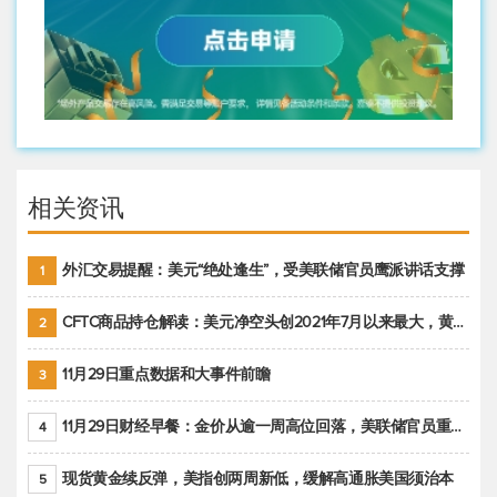
相关资讯
外汇交易提醒：美元“绝处逢生”，受美联储官员鹰派讲话支撑
1
CFTC商品持仓解读：美元净空头创2021年7月以来最大，黄金期货投机性净多头头寸减少
2
11月29日重点数据和大事件前瞻
3
11月29日财经早餐：金价从逾一周高位回落，美联储官员重申鹰派立场推动美元回升
4
现货黄金续反弹，美指创两周新低，缓解高通胀美国须治本
5