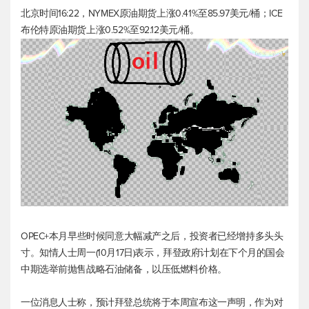
北京时间16:22，NYMEX原油期货上涨0.41%至85.97美元/桶；ICE
布伦特原油
期货上涨0.52%至92.12美元/桶。
OPEC+本月早些时候同意大幅减产之后，投资者已经增持多头头
寸。知情人士周一(10月17日)表示，拜登政府计划在下个月的国会
中期选举前抛售战略石油储备，以压低燃料价格。
一位消息人士称，预计拜登总统将于本周宣布这一声明，作为对