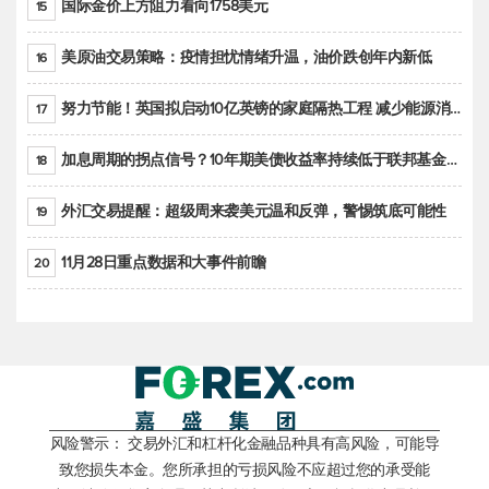
国际金价上方阻力看向1758美元
15
美原油交易策略：疫情担忧情绪升温，油价跌创年内新低
16
努力节能！英国拟启动10亿英镑的家庭隔热工程 减少能源消耗
17
加息周期的拐点信号？10年期美债收益率持续低于联邦基金利率目标区间
18
外汇交易提醒：超级周来袭美元温和反弹，警惕筑底可能性
19
11月28日重点数据和大事件前瞻
20
风险警示： 交易外汇和杠杆化金融品种具有高风险，可能导
致您损失本金。您所承担的亏损风险不应超过您的承受能