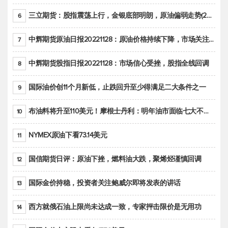
三立期货：股指震荡上行，金银底部明朗，原油偏弱走势(20221128收评)
6
中辉期货原油日报20221128：原油价格持续下降，市场关注OPEC+新一轮产能政策
7
中辉期货股指日报20221128：市场信心受挫，股指全线回调
8
国际油价创11个月新低，止跌回升至少得满足二大条件之一
9
布油料将升至110美元！摩根士丹利：明年油市面临七大不确定性
10
NYMEX原油下看73.14美元
11
国信期货日评：原油下挫，燃料油大跌，聚烯烃谨慎回调
12
国际金价持稳，投资者关注鲍威尔即将发表的讲话
13
西方就俄石油上限尚未达成一致，专家抨击限价是无用功
14