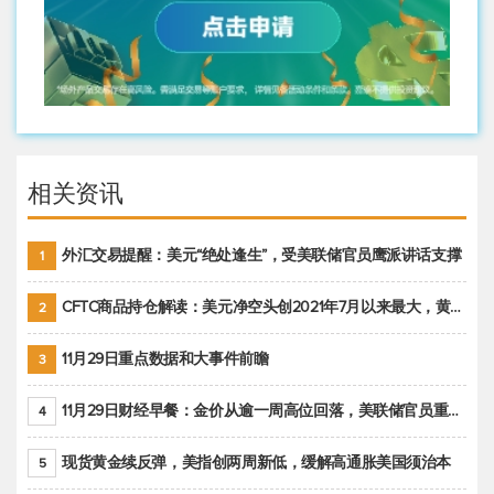
相关资讯
外汇交易提醒：美元“绝处逢生”，受美联储官员鹰派讲话支撑
1
CFTC商品持仓解读：美元净空头创2021年7月以来最大，黄金期货投机性净多头头寸减少
2
11月29日重点数据和大事件前瞻
3
11月29日财经早餐：金价从逾一周高位回落，美联储官员重申鹰派立场推动美元回升
4
现货黄金续反弹，美指创两周新低，缓解高通胀美国须治本
5