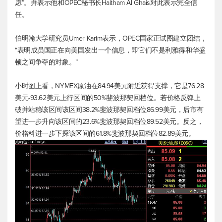
虑”。并表示他和OPEC秘书长Haitham Al Ghais对此表示完全信
任。
伯明翰大学研究员Umer Karim表示，OPEC国家正试图建立团结，
“表明成员国正在向美国发出一个信息，即它们不是利雅得和华盛
顿之间争夺的对象。”
小时图上看，NYMEX原油在84.94美元附近获得支撑，它是76.28
美元-93.62美元上行区间的50%斐波那契回档位。若价格反弹上
破并站稳该区间该区间38.2%斐波那契回档位86.99美元，后市有
望进一步升向该区间的23.6%斐波那契回档位89.52美元。反之，
价格料进一步下探该区间的61.8%斐波那契回档位82.89美元。