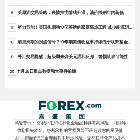
美原油交易策略：疫情担忧情绪升温，油价跌创年内新低
16
努力节能！英国拟启动10亿英镑的家庭隔热工程 减少能源消耗
17
加息周期的拐点信号？10年期美债收益率持续低于联邦基金利率目标区间
18
外汇交易提醒：超级周来袭美元温和反弹，警惕筑底可能性
19
11月28日重点数据和大事件前瞻
20
风险警示： 交易外汇和杠杆化金融品种具有高风险，可能导
致您损失本金。您所承担的亏损风险不应超过您的承受能
力，请确保您完全理解其中所涉风险。交易杠杆化产品并不