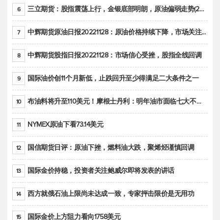
三立期货：股指震荡上行，金银底部明朗，原油偏弱走势(20221128收评)
6
中辉期货原油日报20221128：原油价格持续下降，市场关注OPEC+新一轮产能政策
7
中辉期货股指日报20221128：市场信心受挫，股指全线回调
8
国际油价创11个月新低，止跌回升至少得满足二大条件之一
9
布油料将升至110美元！摩根士丹利：明年油市面临七大不确定性
10
NYMEX原油下看73.14美元
11
国信期货日评：原油下挫，燃料油大跌，聚烯烃谨慎回调
12
国际金价持稳，投资者关注鲍威尔即将发表的讲话
13
西方就俄石油上限尚未达成一致，专家抨击限价是无用功
14
国际金价上方阻力看向1758美元
15