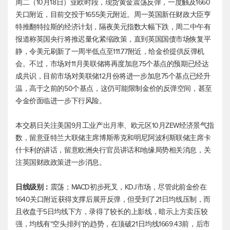
周二（10月18日）亚欧时段，
现货黄金
震荡反弹，一度触及1660
关口附近，目前交投于1655美元附近。周一英国新任财政大臣亨
特推翻特拉斯的经济计划，隔夜
美元指数
大幅下跌，周二中午有
报道称英国央行将推迟量化紧缩政策，直到英国国债市场恢复平
静，令美元刷新了一周半低点至111.77附近，给金价提供反弹机
会。不过，市场对11月美联储将再度加息75个基点的预期已经达
成共识，目前市场对美联储12月份将进一步加息75个基点已经升
温，高于之前的50个基点，这仍可能限制金价的反弹空间，甚至
令金价面临进一步下行风险。
本交易日关注美国9月工业产出月率、欧元区10月ZEW经济景气指
数，留意亚特兰大联储主席博斯蒂克和明尼阿波利斯联储主席卡
什卡利的讲话，留意欧洲央行官员讲话和地缘局势相关消息，关
注英国财政政策进一步消息。
日线级别：
震荡；MACD初步死叉，KDJ市场，尽管此前金价在
1640关口附近获得支撑后展开反弹，但受到了21日均线压制，而
且收盘于5日均线下方，录得了较长的上影线，暗示上方卖压较
强，均线有“空头排列”的趋势，在顶破21日均线1669.43前，后市