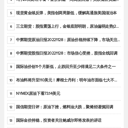
现货黄金续反弹，美指创两周新低，缓解高通胀美国须治本
5
三立期货：股指震荡上行，金银底部明朗，原油偏弱走势(20221128收评)
6
中辉期货原油日报20221128：原油价格持续下降，市场关注OPEC+新一轮产能政策
7
中辉期货股指日报20221128：市场信心受挫，股指全线回调
8
国际油价创11个月新低，止跌回升至少得满足二大条件之一
9
布油料将升至110美元！摩根士丹利：明年油市面临七大不确定性
10
NYMEX原油下看73.14美元
11
国信期货日评：原油下挫，燃料油大跌，聚烯烃谨慎回调
12
国际金价持稳，投资者关注鲍威尔即将发表的讲话
13