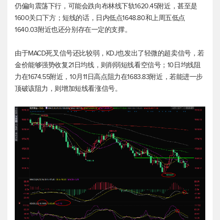
仍偏向震荡下行，可能会跌向布林线下轨1620.45附近，甚至是
1600关口下方；短线的话，日内低点1648.80和上周五低点
1640.03附近也还分别存在一定的支撑。
由于MACD死叉信号还比较弱，KDJ也发出了轻微的超卖信号，若
金价能够强势收复21日均线，则削弱短线看空信号；10日均线阻
力在1674.55附近，10月11日高点阻力在1683.83附近，若能进一步
顶破该阻力，则增加短线看涨信号。