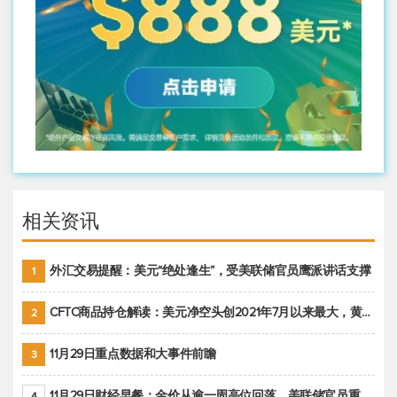
相关资讯
外汇交易提醒：美元“绝处逢生”，受美联储官员鹰派讲话支撑
1
CFTC商品持仓解读：美元净空头创2021年7月以来最大，黄金期货投机性净多头头寸减少
2
11月29日重点数据和大事件前瞻
3
11月29日财经早餐：金价从逾一周高位回落，美联储官员重申鹰派立场推动美元回升
4