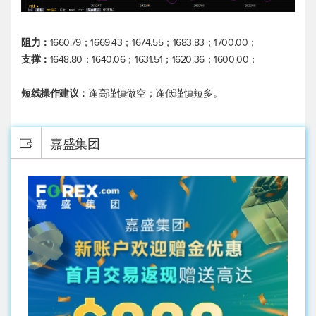
阻力：
1660.79；1669.43；1674.55；1683.83；1700.00；
支撑：
1648.80；1640.06；1631.51；1620.36；1600.00；
短线操作建议：
逢高谨慎做空；逢低谨慎短多。
嘉盛集团