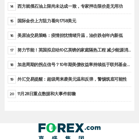
西方就俄石油上限尚未达成一致，专家抨击限价是无用功
14
国际金价上方阻力看向1758美元
15
美原油交易策略：疫情担忧情绪升温，油价跌创年内新低
16
努力节能！英国拟启动10亿英镑的家庭隔热工程 减少能源消耗
17
加息周期的拐点信号？10年期美债收益率持续低于联邦基金利率目标区间
18
外汇交易提醒：超级周来袭美元温和反弹，警惕筑底可能性
19
11月28日重点数据和大事件前瞻
20