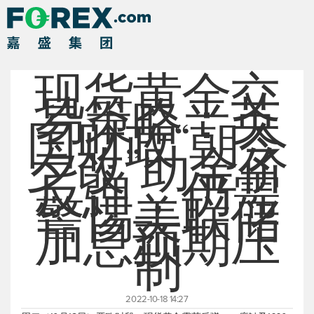
现货黄金交
易策略：英
国财政“朝令
夕改”助金价
反弹，仍需
警惕美联储
加息预期压
制
2022-10-18 14:27