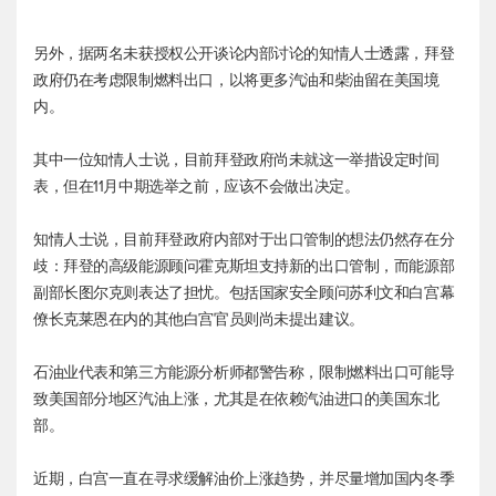
另外，据两名未获授权公开谈论内部讨论的知情人士透露，拜登
政府仍在考虑限制燃料出口，以将更多汽油和柴油留在美国境
内。
其中一位知情人士说，目前拜登政府尚未就这一举措设定时间
表，但在11月中期选举之前，应该不会做出决定。
知情人士说，目前拜登政府内部对于出口管制的想法仍然存在分
歧：拜登的高级能源顾问霍克斯坦支持新的出口管制，而能源部
副部长图尔克则表达了担忧。包括国家安全顾问苏利文和白宫幕
僚长克莱恩在内的其他白宫官员则尚未提出建议。
石油业代表和第三方能源分析师都警告称，限制燃料出口可能导
致美国部分地区汽油上涨，尤其是在依赖汽油进口的美国东北
部。
近期，白宫一直在寻求缓解油价上涨趋势，并尽量增加国内冬季