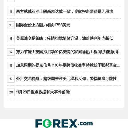
西方就俄石油上限尚未达成一致，专家抨击限价是无用功
14
国际金价上方阻力看向1758美元
15
美原油交易策略：疫情担忧情绪升温，油价跌创年内新低
16
努力节能！英国拟启动10亿英镑的家庭隔热工程 减少能源消耗
17
加息周期的拐点信号？10年期美债收益率持续低于联邦基金利率目标区间
18
外汇交易提醒：超级周来袭美元温和反弹，警惕筑底可能性
19
11月28日重点数据和大事件前瞻
20