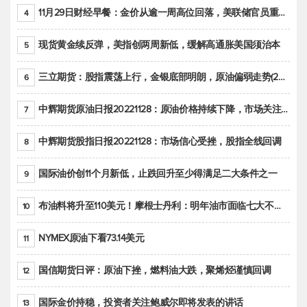
11月29日财经早餐：金价从逾一周高位回落，美联储官员重申鹰派立场推动美元回升
4
现货黄金续反弹，美指创两周新低，缓解高通胀美国须治本
5
三立期货：股指震荡上行，金银底部明朗，原油偏弱走势(20221128收评)
6
中辉期货原油日报20221128：原油价格持续下降，市场关注OPEC+新一轮产能政策
7
中辉期货股指日报20221128：市场信心受挫，股指全线回调
8
国际油价创11个月新低，止跌回升至少得满足二大条件之一
9
布油料将升至110美元！摩根士丹利：明年油市面临七大不确定性
10
NYMEX原油下看73.14美元
11
国信期货日评：原油下挫，燃料油大跌，聚烯烃谨慎回调
12
国际金价持稳，投资者关注鲍威尔即将发表的讲话
13