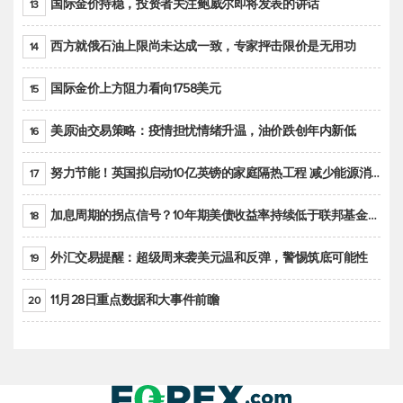
国际金价持稳，投资者关注鲍威尔即将发表的讲话
13
西方就俄石油上限尚未达成一致，专家抨击限价是无用功
14
国际金价上方阻力看向1758美元
15
美原油交易策略：疫情担忧情绪升温，油价跌创年内新低
16
努力节能！英国拟启动10亿英镑的家庭隔热工程 减少能源消耗
17
加息周期的拐点信号？10年期美债收益率持续低于联邦基金利率目标区间
18
外汇交易提醒：超级周来袭美元温和反弹，警惕筑底可能性
19
11月28日重点数据和大事件前瞻
20