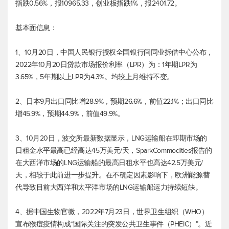
指
跌0.56%，报10965.33，创业板指跌1%，报2401.72。
基本面信息：
1、10月20日，中国人民银行授权全国银行间同业拆借中心公布，
2022年10月20日贷款市场报价利率（LPR）为：1年期LPR为
3.65%，5年期以上LPR为4.3%。均较上月维持不变。
2、日本9月出口同比增28.9%，预期26.6%，前值22.1%；出口同比
增45.9%，预期44.9%，前值49.9%。
3、10月20日，波交所最新数据显示，LNG运输船在即期市场的
日租金水平最高已经高达45万美元/天，SparkCommodities报告的
在大西洋市场的LNG运输船的最高日租水平也高达42.5万美元/
天，相较于此前进一步提升。在不确定因素影响下，欧洲能源替
代导致目前大西洋和太平洋市场的LNG运输船运力持续短缺。
4、据中国生物官微，2022年7月23日，世界卫生组织（WHO）
宣布猴痘疫情构成“国际关注的突发公共卫生事件（PHEIC）”。近