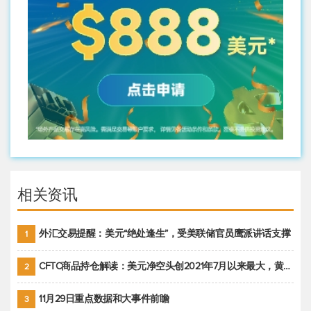
相关资讯
外汇交易提醒：美元“绝处逢生”，受美联储官员鹰派讲话支撑
1
CFTC商品持仓解读：美元净空头创2021年7月以来最大，黄金期货投机性净多头头寸减少
2
11月29日重点数据和大事件前瞻
3