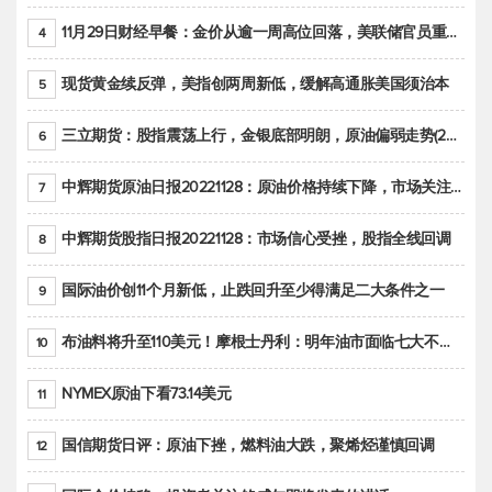
11月29日财经早餐：金价从逾一周高位回落，美联储官员重申鹰派立场推动美元回升
4
现货黄金续反弹，美指创两周新低，缓解高通胀美国须治本
5
三立期货：股指震荡上行，金银底部明朗，原油偏弱走势(20221128收评)
6
中辉期货原油日报20221128：原油价格持续下降，市场关注OPEC+新一轮产能政策
7
中辉期货股指日报20221128：市场信心受挫，股指全线回调
8
国际油价创11个月新低，止跌回升至少得满足二大条件之一
9
布油料将升至110美元！摩根士丹利：明年油市面临七大不确定性
10
NYMEX原油下看73.14美元
11
国信期货日评：原油下挫，燃料油大跌，聚烯烃谨慎回调
12