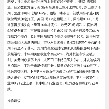
悲观，预计高通胀和利率的上升将使经济走弱，同时对需求降
温。经济数据方面，美国9月新屋开工数环比降8.1%，超出市场预
期，营建许可环比增1.4%弱于预期，楼市自年初以来持续受到美
联储鹰派加息打压。英国9月CPI超预期上涨，同比增10.1%，9月
通胀再度拐头向上重返40年来高位，欧元区9月调和CPI同比增
9.9%仍创新高。市场普遍预计10月末和11月欧洲央行和美联储均
加息75个基点，12月美国加息75个基点概率升至60%。出于对英
国经济陷入衰退的担忧，市场对英国央行11月加息100个基点的预
期下调至75个基点。短期内美股在财报和加息预期的影响下维持
震荡运行。十年期美债收益率突破4.1%，海外权益市场波动加
剧。
美元指数
震荡上行，人民币汇率贬值压力仍在，外资连续四
日净流出，不利于市场情绪回升，增量资金和市场主线缺乏下，
指数震荡运行。IH与IF再次逼近年内低点凸显市场对未来经济的
缺乏信心，IC与IM面临均线压制短期震荡整理。申万一级31个行
业中9个行业上涨，其中电子行业领涨，电力设备和煤炭行业领
跌。
操作建议：