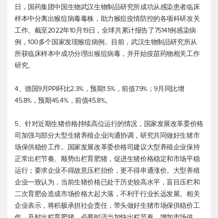
日，国药集团中国生物武汉生物制品研究所成功从感染患者临床
样本中分离出猴痘病毒毒株，助力猴痘疫情防控的各项科研攻关
工作。截至2022年10月19日，全球共累计报告了75141例感染病
例，100多个国家发现猴痘病例。目前，武汉生物制品研究所从
所获临床样本中成功分理出猴痘病毒，并开始疫苗药物相关工作
研究。
4、德国9月PPI环比2.3%，预期1.5%，前值7.9%；9月同比增
45.8%，预期45.4%，前值45.8%。
5、针对近期生猪价格持续高位运行的情况，国家发展改革委价格
司加强与部分大型生猪养殖企业沟通协调，研究共同做好生猪市
场保供稳价工作。国家发展改革委价格司建议大型养殖企业保持
正常出栏节奏、顺势出栏育肥猪，促进生猪价格稳定和市场平稳
运行；要求企业不得故意压栏抬价，更不得串通涨价。大型养殖
企业一致认为，当前生猪价格已处于历史较高水平，盲目压栏和
二次育肥会造成市场价格大起大落，不利于行业长远发展。相关
企业表示，将积极承担社会责任，带头做好生猪市场保供稳价工
作，及时出栏育肥猪，必要时适当加快出栏节奏，增加市场供