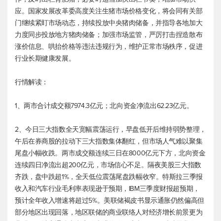
应。国家发展改革委高度关注生猪市场价格变化，将会同有关部
门继续紧盯市场动态，持续投放中央猪肉储备，并指导各地加大
力度同步投放地方猪肉储备；加强市场监管，严厉打击捏造散布
涨价信息、哄抬价格等违法违规行为，维护正常市场秩序，促进
行业长期健康发展。
行情解读：
1、两市合计成交额7974.3亿元；北向资金净流出62.23亿元。
2、今日三大指数全天宽幅震荡运行，早盘低开后维持弱势整理，
午后在券商股的拉动下三大指数集体翻红，但市场人气难以聚集
尾盘小幅收跌。两市成交额连续三日在8000亿元下方，北向资金
连续四日净流出超200亿元，市场信心不足。隔夜美股三大指数
齐跌，盘中跌超1%，全天低位震荡尾盘跌幅收窄。特斯拉三季报
收入和汽车行业毛利率表现逊于预期，IBM三季度财报超预期，
预计全年收入增速将超过5%。美联储褐皮书显示通胀仍然偏高但
部分地区出现回落，地区联储的商业联络人对经济增长前景更为