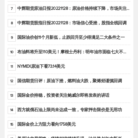
中辉期货原油日报20221128：原油价格持续下降，市场关注OPEC+新一轮产能政策
7
中辉期货股指日报20221128：市场信心受挫，股指全线回调
8
国际油价创11个月新低，止跌回升至少得满足二大条件之一
9
布油料将升至110美元！摩根士丹利：明年油市面临七大不确定性
10
NYMEX原油下看73.14美元
11
国信期货日评：原油下挫，燃料油大跌，聚烯烃谨慎回调
12
国际金价持稳，投资者关注鲍威尔即将发表的讲话
13
西方就俄石油上限尚未达成一致，专家抨击限价是无用功
14
国际金价上方阻力看向1758美元
15