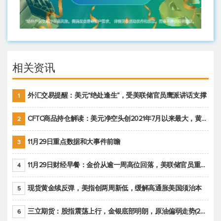
相关资讯
外汇交易提醒：美元“绝处逢生”，受美联储官员鹰派讲话支撑
1
CFTC商品持仓解读：美元净空头创2021年7月以来最大，黄金期货投机性净多头头寸减少
2
11月29日重点数据和大事件前瞻
3
11月29日财经早餐：金价从逾一周高位回落，美联储官员重申鹰派立场推动美元回升
4
现货黄金续反弹，美指创两周新低，缓解高通胀美国须治本
5
三立期货：股指震荡上行，金银底部明朗，原油偏弱走势(20221128收评)
6