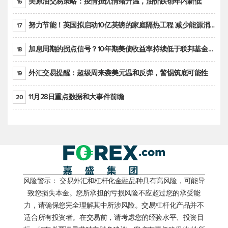
美原油交易策略：疫情担忧情绪升温，油价跌创年内新低
16
努力节能！英国拟启动10亿英镑的家庭隔热工程 减少能源消耗
17
加息周期的拐点信号？10年期美债收益率持续低于联邦基金利率目标区间
18
外汇交易提醒：超级周来袭美元温和反弹，警惕筑底可能性
19
11月28日重点数据和大事件前瞻
20
风险警示： 交易外汇和杠杆化金融品种具有高风险，可能导
致您损失本金。您所承担的亏损风险不应超过您的承受能
力，请确保您完全理解其中所涉风险。交易杠杆化产品并不
适合所有投资者。在交易前，请考虑您的经验水平、投资目