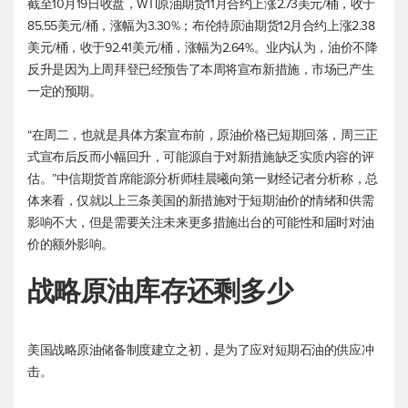
截至10月19日收盘，WTI原油期货11月合约上涨2.73美元/桶，收于
85.55美元/桶，涨幅为3.30%；
布伦特原油
期货12月合约上涨2.38
美元/桶，收于92.41美元/桶，涨幅为2.64%。业内认为，油价不降
反升是因为上周拜登已经预告了本周将宣布新措施，市场已产生
一定的预期。
“在周二，也就是具体方案宣布前，原油价格已短期回落，周三正
式宣布后反而小幅回升，可能源自于对新措施缺乏实质内容的评
估。”中信期货首席能源分析师桂晨曦向第一财经记者分析称，总
体来看，仅就以上三条美国的新措施对于短期油价的情绪和供需
影响不大，但是需要关注未来更多措施出台的可能性和届时对油
价的额外影响。
战略原油库存还剩多少
美国战略原油储备制度建立之初，是为了应对短期石油的供应冲
击。