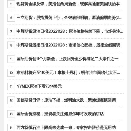
现货黄金续反弹，美指创两周新低，缓解高通胀美国须治本
5
三立期货：股指震荡上行，金银底部明朗，原油偏弱走势(20221128收评)
6
中辉期货原油日报20221128：原油价格持续下降，市场关注OPEC+新一轮产能政策
7
中辉期货股指日报20221128：市场信心受挫，股指全线回调
8
国际油价创11个月新低，止跌回升至少得满足二大条件之一
9
布油料将升至110美元！摩根士丹利：明年油市面临七大不确定性
10
NYMEX原油下看73.14美元
11
国信期货日评：原油下挫，燃料油大跌，聚烯烃谨慎回调
12
国际金价持稳，投资者关注鲍威尔即将发表的讲话
13
西方就俄石油上限尚未达成一致，专家抨击限价是无用功
14