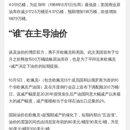
4.051亿桶，为近38年（1984年6月1日当周）最低值；美国商业原
油库存减少172.5万桶至4.37亿桶，预期增加138万桶，前值增加
987.9万桶。
“谁”在主导油价
谈及油价的博弈双方，离不开欧佩克和美国。此次美国宣布于12
月之前释放1500万桶战略原油库存，也是为了平抑近来欧佩克
+减产决定下油价的短期提振。
10月5日，欧佩克+（包含欧佩克13个成员国和以俄罗斯为首的10
个非欧佩克产油国）及在月度例行会议上宣布下调配额200万桶/
日。该减产幅度是2020年疫情发生后产油国同意大幅减产以来最
大的减产幅度，减产规模相当于全球石油出口总量的2%。
国际油价在欧佩克+超预期减产的催化下，短期内祭出“五连涨”。
油价的震荡区间也由消息宣布前的80美元/桶至90美元/桶，升至
90美元/桶至100美元/桶。