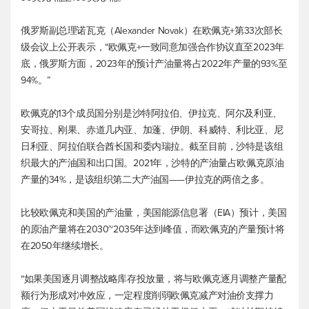
俄罗斯副总理诺瓦克（Alexander Novak）在欧佩克+第33次部长
级会议上公开表示，“欧佩克+一致同意加强合作协议直至2023年
底，俄罗斯方面，2023年的预计产油量将占2022年产量的93%至
94%。”
欧佩克的13个成员国分别是沙特阿拉伯、伊拉克、阿尔及利亚、
安哥拉、刚果、赤道几内亚、加蓬、伊朗、科威特、利比亚、尼
日利亚、阿拉伯联合酋长国和委内瑞拉。截至目前，沙特是该组
织最大的产油国和出口国。2021年，沙特的产油量占欧佩克原油
产量的34%，是该组织第二大产油国——伊拉克的两倍之多。
比较欧佩克和美国的产油量，美国能源信息署（EIA）预计，美国
的原油产量将在2030~2035年达到峰值，而欧佩克的产量预计将
在2050年继续增长。
“如果美国逐月调整战略库存投放量，将与欧佩克逐月调整产量配
额行为形成对冲效应，一定程度削弱欧佩克减产对油价支撑力