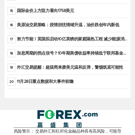
国际金价上方阻力看向1758美元
15
美原油交易策略：疫情担忧情绪升温，油价跌创年内新低
16
努力节能！英国拟启动10亿英镑的家庭隔热工程 减少能源消耗
17
加息周期的拐点信号？10年期美债收益率持续低于联邦基金利率目标区间
18
外汇交易提醒：超级周来袭美元温和反弹，警惕筑底可能性
19
11月28日重点数据和大事件前瞻
20
风险警示： 交易外汇和杠杆化金融品种具有高风险，可能导