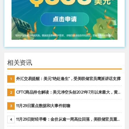
相关资讯
外汇交易提醒：美元“绝处逢生”，受美联储官员鹰派讲话支撑
1
CFTC商品持仓解读：美元净空头创2021年7月以来最大，黄金期货投机性净多头头寸减少
2
11月29日重点数据和大事件前瞻
3
11月29日财经早餐：金价从逾一周高位回落，美联储官员重申鹰派立场推动美元回升
4