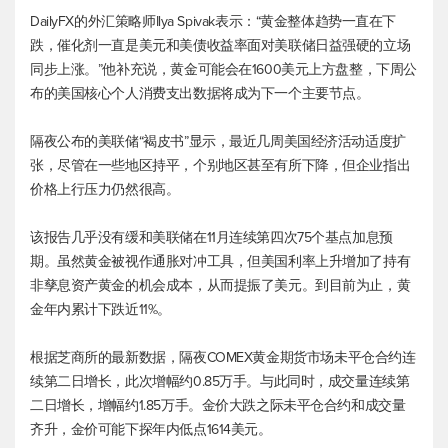
DailyFX的外汇策略师Ilya Spivak表示：“黄金整体趋势一直在下
跌，催化剂一直是美元和美债收益率面对美联储日益强硬的立场
同步上涨。”他补充说，黄金可能会在1600美元上方盘整，下周公
布的美国核心个人消费支出数据将成为下一个主要节点。
隔夜公布的美联储“褐皮书”显示，最近几周美国经济活动适度扩
张，尽管在一些地区持平，个别地区甚至有所下降，但企业指出
价格上行压力仍然很高。
该报告几乎没有缓和美联储在11月连续第四次75个基点加息预
期。虽然黄金被视作通胀对冲工具，但美国利率上升增加了持有
非孳息资产黄金的机会成本，从而提振了美元。到目前为止，黄
金年内累计下跌近11%。
根据芝商所的最新数据，隔夜
COMEX黄金期货
市场未平仓合约连
续第二日增长，此次增幅约0.85万手。与此同时，成交量连续第
二日增长，增幅约1.85万手。金价大跌之际未平仓合约和成交量
齐升，金价可能下探年内低点1614美元。