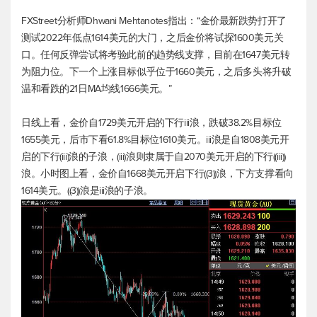
FXStreet分析师Dhwani Mehtanotes指出：“金价最新跌势打开了
测试2022年低点1614美元的大门，之后金价将试探1600美元关
口。任何反弹尝试将考验此前的趋势线支撑，目前在1647美元转
为阻力位。下一个上涨目标似乎位于1660美元，之后多头将升破
温和看跌的21日MA均线1666美元。”
日线上看，金价自1729美元开启的下行iii浪，跌破38.2%目标位
1655美元，后市下看61.8%目标位1610美元。iii浪是自1808美元开
启的下行(iii)浪的子浪，(iii)浪则隶属于自2070美元开启的下行((iii))
浪。小时图上看，金价自1668美元开启下行((3))浪，下方支撑看向
1614美元。((3))浪是iii浪的子浪。