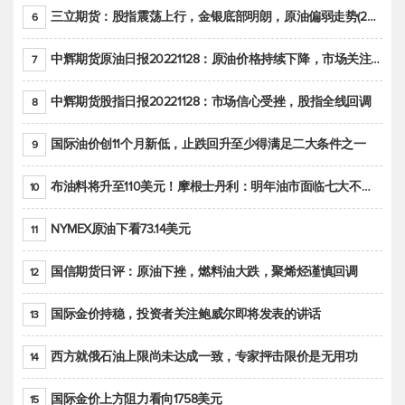
三立期货：股指震荡上行，金银底部明朗，原油偏弱走势(20221128收评)
6
中辉期货原油日报20221128：原油价格持续下降，市场关注OPEC+新一轮产能政策
7
中辉期货股指日报20221128：市场信心受挫，股指全线回调
8
国际油价创11个月新低，止跌回升至少得满足二大条件之一
9
布油料将升至110美元！摩根士丹利：明年油市面临七大不确定性
10
NYMEX原油下看73.14美元
11
国信期货日评：原油下挫，燃料油大跌，聚烯烃谨慎回调
12
国际金价持稳，投资者关注鲍威尔即将发表的讲话
13
西方就俄石油上限尚未达成一致，专家抨击限价是无用功
14
国际金价上方阻力看向1758美元
15