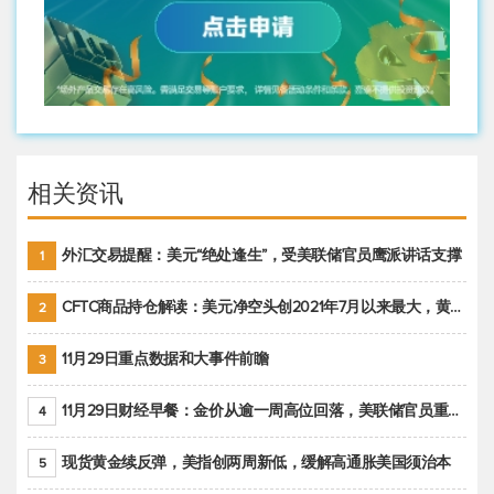
相关资讯
外汇交易提醒：美元“绝处逢生”，受美联储官员鹰派讲话支撑
1
CFTC商品持仓解读：美元净空头创2021年7月以来最大，黄金期货投机性净多头头寸减少
2
11月29日重点数据和大事件前瞻
3
11月29日财经早餐：金价从逾一周高位回落，美联储官员重申鹰派立场推动美元回升
4
现货黄金续反弹，美指创两周新低，缓解高通胀美国须治本
5