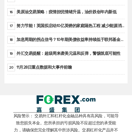
美原油交易策略：疫情担忧情绪升温，油价跌创年内新低
16
努力节能！英国拟启动10亿英镑的家庭隔热工程 减少能源消耗
17
加息周期的拐点信号？10年期美债收益率持续低于联邦基金利率目标区间
18
外汇交易提醒：超级周来袭美元温和反弹，警惕筑底可能性
19
11月28日重点数据和大事件前瞻
20
风险警示： 交易外汇和杠杆化金融品种具有高风险，可能导
致您损失本金。您所承担的亏损风险不应超过您的承受能
力，请确保您完全理解其中所涉风险。交易杠杆化产品并不