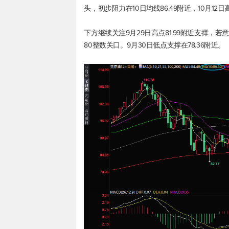
头，初步阻力在10日均线86.49附近，10月12
下方继续关注9月29日高点81.99附近支撑
80整数关口。9月30日低点支撑在78.36附近。