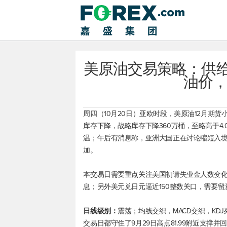
美原油交易策略：供
油价
周四（10月20日）亚欧时段，
美原油
12月期货
库存下降，战略库存下降360万桶，至略高于4.
温；午后有消息称，亚洲大国正在讨论缩短入
加。
本交易日需要重点关注美国初请失业金人数变
息；另外
美元兑日元
逼近150整数关口，需要
日线级别：
震荡；均线交织，MACD交织，K
交易日都守住了9月29日高点81.99附近支撑并