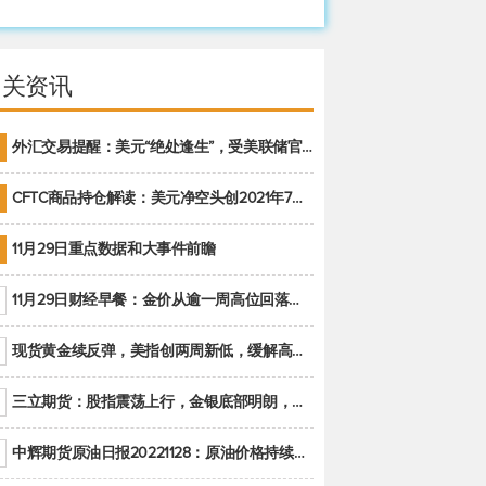
相关资讯
外汇交易提醒：美元“绝处逢生”，受美联储官员鹰派讲话支撑
CFTC商品持仓解读：美元净空头创2021年7月以来最大，黄金期货投机性净多头头寸减少
11月29日重点数据和大事件前瞻
11月29日财经早餐：金价从逾一周高位回落，美联储官员重申鹰派立场推动美元回升
现货黄金续反弹，美指创两周新低，缓解高通胀美国须治本
三立期货：股指震荡上行，金银底部明朗，原油偏弱走势(20221128收评)
中辉期货原油日报20221128：原油价格持续下降，市场关注OPEC+新一轮产能政策