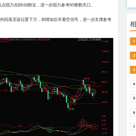
日高点阻力在88.66附近，进一步阻力参考90整数关口。
，若意外回落至该位置下方，则增加后市看空信号，进一步支撑参考
1
2
3
4
5
6
7