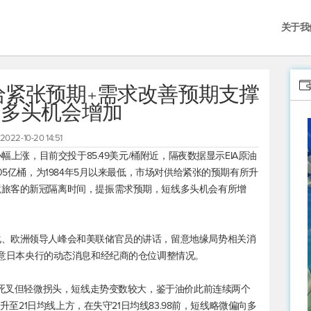
关于我
给紧张预期+需求改善预期支撑
，多头机会增加
2022-10-20 14:51
小幅上涨，目前交投于85.49美元/桶附近，隔夜数据显示EIA原油
05亿桶，为1984年5月以来最低，市场对供给紧张的预期有所升
境旅客的新冠隔离时间，提振需求预期，短线多头机会有所增
化、欧洲领导人峰会和美联储官员的讲话，留意地缘局势相关消
留意日本央行的动态消息和经纪商的仓位调整情况。
DJ死叉但轻微拐头，短线走势变数较大，鉴于油价此前连续两个
回升至21日均线上方，在失守21日均线83.98前，短线略微偏向多