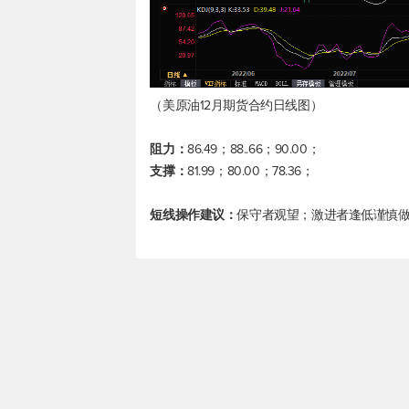
（
美原油
12月期货合约日线图）
阻力：
86.49；88..66；90.00；
支撑：
81.99；80.00；78.36；
短线操作建议：
保守者观望；激进者逢低谨慎