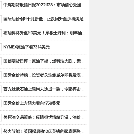
中辉期货股指日报20221128：市场信心受挫，股指全线回调
国际油价创11个月新低，止跌回升至少得满足二大条件之一
布油料将升至110美元！摩根士丹利：明年油市面临七大不确定性
NYMEX原油下看73.14美元
国信期货日评：原油下挫，燃料油大跌，聚烯烃谨慎回调
国际金价持稳，投资者关注鲍威尔即将发表的讲话
西方就俄石油上限尚未达成一致，专家抨击限价是无用功
国际金价上方阻力看向1758美元
美原油交易策略：疫情担忧情绪升温，油价跌创年内新低
努力节能！英国拟启动10亿英镑的家庭隔热工程 减少能源消耗