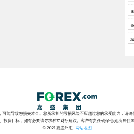
18
19
20
险，可能导致您损失本金。您所承担的亏损风险不应超过您的承受能力，请确
、投资目标，如有必要请寻求独立财务建议。客户有责任确保他/她所居住
© 2021 嘉盛外汇 |
网站地图