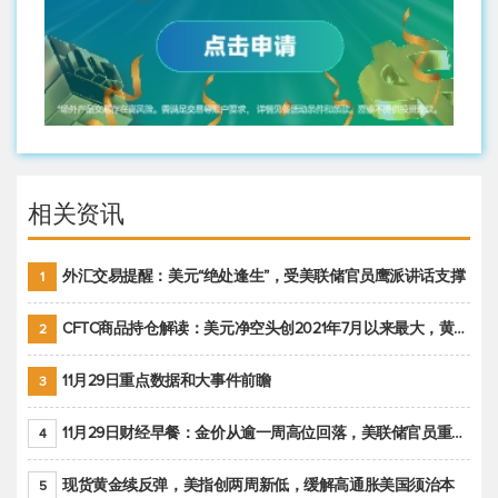
相关资讯
外汇交易提醒：美元“绝处逢生”，受美联储官员鹰派讲话支撑
1
CFTC商品持仓解读：美元净空头创2021年7月以来最大，黄金期货投机性净多头头寸减少
2
11月29日重点数据和大事件前瞻
3
11月29日财经早餐：金价从逾一周高位回落，美联储官员重申鹰派立场推动美元回升
4
现货黄金续反弹，美指创两周新低，缓解高通胀美国须治本
5