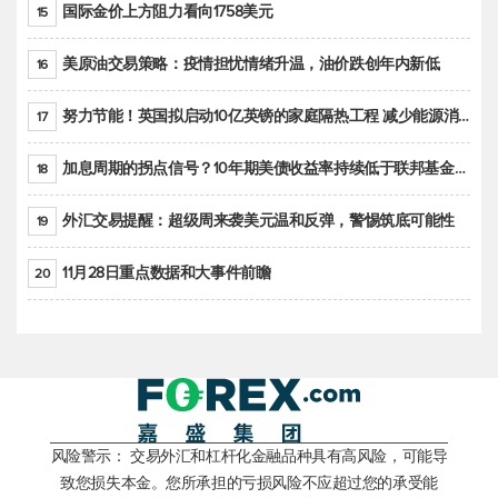
国际金价上方阻力看向1758美元
15
美原油交易策略：疫情担忧情绪升温，油价跌创年内新低
16
努力节能！英国拟启动10亿英镑的家庭隔热工程 减少能源消耗
17
加息周期的拐点信号？10年期美债收益率持续低于联邦基金利率目标区间
18
外汇交易提醒：超级周来袭美元温和反弹，警惕筑底可能性
19
11月28日重点数据和大事件前瞻
20
风险警示： 交易外汇和杠杆化金融品种具有高风险，可能导
致您损失本金。您所承担的亏损风险不应超过您的承受能