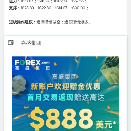
阻力：
1637.63；1641.24；1646.90；1657.55；
支撑：
1628.39；1622.36；1614.67；1600.00；
短线操作建议：
逢高谨慎做空；逢低谨慎短多。
嘉盛集团