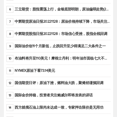
三立期货：股指震荡上行，金银底部明朗，原油偏弱走势(20221128收评)
6
中辉期货原油日报20221128：原油价格持续下降，市场关注OPEC+新一轮产能政策
7
中辉期货股指日报20221128：市场信心受挫，股指全线回调
8
国际油价创11个月新低，止跌回升至少得满足二大条件之一
9
布油料将升至110美元！摩根士丹利：明年油市面临七大不确定性
10
NYMEX原油下看73.14美元
11
国信期货日评：原油下挫，燃料油大跌，聚烯烃谨慎回调
12
国际金价持稳，投资者关注鲍威尔即将发表的讲话
13
西方就俄石油上限尚未达成一致，专家抨击限价是无用功
14