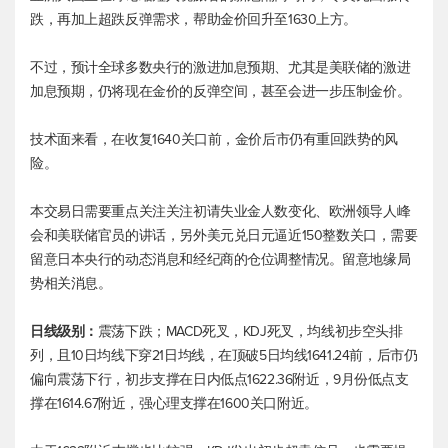
跌，再加上超跌反弹需求，帮助金价回升至1630上方。
不过，预计全球多数央行的激进加息预期、尤其是美联储的激进
加息预期，仍将现在金价的反弹空间，甚至会进一步压制金价。
技术面来看，在收复1640关口前，金价后市仍有重回跌势的风
险。
本交易日需要重点关注关注初请失业金人数变化、欧洲领导人峰
会和美联储官员的讲话，另外
美元兑日元
逼近150整数关口，需要
留意日本央行的动态消息和经纪商的仓位调整情况。留意地缘局
势相关消息。
日线级别：
震荡下跌；MACD死叉，KDJ死叉，均线初步空头排
列，且10日均线下穿21日均线，在顶破5日均线1641.24前，后市仍
偏向震荡下行，初步支撑在日内低点1622.36附近，9月份低点支
撑在1614.67附近，强心理支撑在1600关口附近。