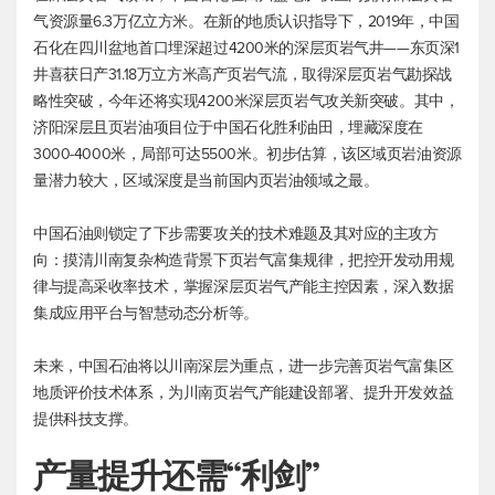
气资源量6.3万亿立方米。在新的地质认识指导下，2019年，中国
石化在四川盆地首口埋深超过4200米的深层页岩气井——东页深1
井喜获日产31.18万立方米高产页岩气流，取得深层页岩气勘探战
略性突破，今年还将实现4200米深层页岩气攻关新突破。其中，
济阳深层且页岩油项目位于中国石化胜利油田，埋藏深度在
3000-4000米，局部可达5500米。初步估算，该区域页岩油资源
量潜力较大，区域深度是当前国内页岩油领域之最。
中国石油则锁定了下步需要攻关的技术难题及其对应的主攻方
向：摸清川南复杂构造背景下页岩气富集规律，把控开发动用规
律与提高采收率技术，掌握深层页岩气产能主控因素，深入数据
集成应用平台与智慧动态分析等。
未来，中国石油将以川南深层为重点，进一步完善页岩气富集区
地质评价技术体系，为川南页岩气产能建设部署、提升开发效益
提供科技支撑。
产量提升还需“利剑”