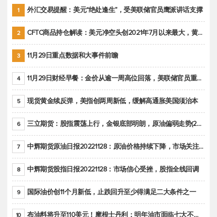
外汇交易提醒：美元“绝处逢生”，受美联储官员鹰派讲话支撑
1
CFTC商品持仓解读：美元净空头创2021年7月以来最大，黄金期货投机性净多头头寸减少
2
11月29日重点数据和大事件前瞻
3
11月29日财经早餐：金价从逾一周高位回落，美联储官员重申鹰派立场推动美元回升
4
现货黄金续反弹，美指创两周新低，缓解高通胀美国须治本
5
三立期货：股指震荡上行，金银底部明朗，原油偏弱走势(20221128收评)
6
中辉期货原油日报20221128：原油价格持续下降，市场关注OPEC+新一轮产能政策
7
中辉期货股指日报20221128：市场信心受挫，股指全线回调
8
国际油价创11个月新低，止跌回升至少得满足二大条件之一
9
布油料将升至110美元！摩根士丹利：明年油市面临七大不确定性
10