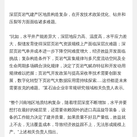
深层页岩气建产区地质构造复杂，在开发技术政策优化、钻井和
压裂等方面面临诸多难题。
“比如，水平井产能差异大，深层地应力高、温度高，水平应力差
大，裂缝发育使得深层页岩气资源规模上产面临深层次难题；深
层页岩气单井成本进一步下降空间难度增大，经济效益开发面临
挑战；复杂构造条件下，页岩气富集规律与多尺度流动空间及全
生命周期多场耦合演化规律，决定了页岩气赋存特征和开发动用
规律难以把握；页岩气开发政策与提高采收率技术需要创新发
展，数字化转型下页岩气大数据应用需持续探索……这些都是未来
需要攻克的难题。”某石油企业非常规研究领域相关负责人表示。
“整个川南地区地质结构复杂，随着埋层深度不断增加，水平井要
想打在最好的储层里，还需要依赖国外的进口高温旋导装备，设
备的工作能力决定了建井质量。如果质量不好且产量低，效益就
上不去，无法覆盖成本，导致经济效益跟不上，无法形成规模上
产。”上述相关负责人指出。