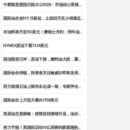
中辉期货股指日报20221128：市场信心受挫，股指全线回调
国际油价创11个月新低，止跌回升至少得满足二大条件之一
布油料将升至110美元！摩根士丹利：明年油市面临七大不确定性
NYMEX原油下看73.14美元
国信期货日评：原油下挫，燃料油大跌，聚烯烃谨慎回调
国际金价持稳，投资者关注鲍威尔即将发表的讲话
西方就俄石油上限尚未达成一致，专家抨击限价是无用功
国际金价上方阻力看向1758美元
美原油交易策略：疫情担忧情绪升温，油价跌创年内新低
努力节能！英国拟启动10亿英镑的家庭隔热工程 减少能源消耗