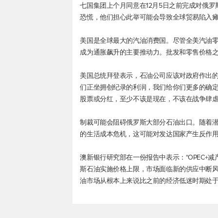
七国集团上个月同意在12月5日之前完成对俄
恐慌，他们担心此举可能会导致全球贸易陷入
美国是全球最大的汽油消费国。尽管全美汽油零
成为通胀飙升的主要推动力。批发和零售价格
美国总统拜登表示，石油公司应该对政府作出的
们正坐拥创纪录的利润，我们给你们更多的确
股票或分红，至少不该是现在，不该在战争肆虐
制裁可能会阻碍俄罗斯大部分石油出口。随着
的生活成本危机，这可能对发达国家产生反作
澳新银行研究部在一份报告中表示：“OPEC+
斯石油实施价格上限，市场面临新的供应中断
油市场从根本上来说比之前的经济低迷时期处于