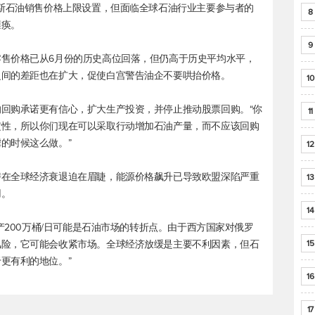
罗斯石油销售价格上限设置，但面临全球石油行业主要参与者的
8
瘫痪。
9
售价格已从6月份的历史高位回落，但仍高于历史平均水平，
之间的差距也在扩大，促使白宫警告油企不要哄抬价格。
10
回购承诺更有信心，扩大生产投资，并停止推动股票回购。“你
11
定性，所以你们现在可以采取行动增加石油产量，而不应该回购
的时候这么做。”
12
潜在全球经济衰退迫在眉睫，能源价格飙升已导致欧盟深陷严重
13
用。
14
减产200万桶/日可能是石油市场的转折点。由于西方国家对俄罗
风险，它可能会收紧市场。全球经济放缓是主要不利因素，但石
15
更有利的地位。”
16
17