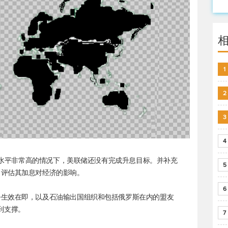
1
2
3
4
通胀水平非常高的情况下，美联储还没有完成升息目标。并补充
5
，评估其加息对经济的影响。
6
令生效在即，以及石油输出国组织和包括俄罗斯在内的盟友
受到支撑。
7