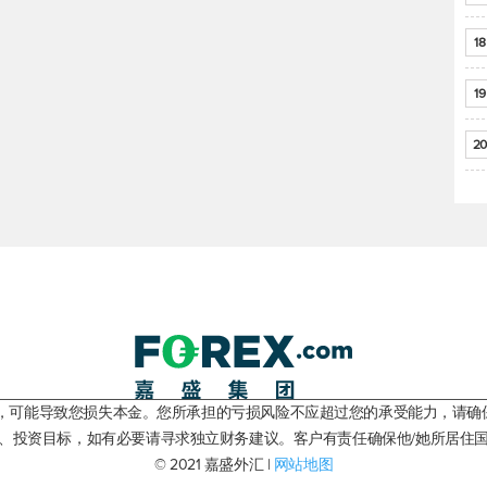
18
19
20
险，可能导致您损失本金。您所承担的亏损风险不应超过您的承受能力，请确
、投资目标，如有必要请寻求独立财务建议。客户有责任确保他/她所居住
© 2021 嘉盛外汇 |
网站地图