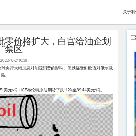
关于我
批零价格扩大，白宫给油企划
“禁区”
2022-10-21 16:38
评估全球央行大幅加息对能源消费的影响。但跌幅受到欧盟对俄制裁
格局。
51美元/桶；ICE
布伦特原油
期货下跌1.12%至89.44美元/桶。