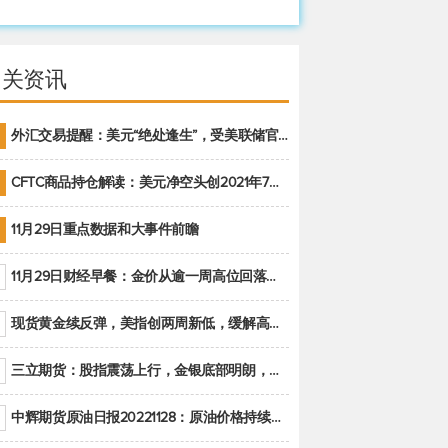
相关资讯
外汇交易提醒：美元“绝处逢生”，受美联储官员鹰派讲话支撑
CFTC商品持仓解读：美元净空头创2021年7月以来最大，黄金期货投机性净多头头寸减少
11月29日重点数据和大事件前瞻
11月29日财经早餐：金价从逾一周高位回落，美联储官员重申鹰派立场推动美元回升
现货黄金续反弹，美指创两周新低，缓解高通胀美国须治本
三立期货：股指震荡上行，金银底部明朗，原油偏弱走势(20221128收评)
中辉期货原油日报20221128：原油价格持续下降，市场关注OPEC+新一轮产能政策