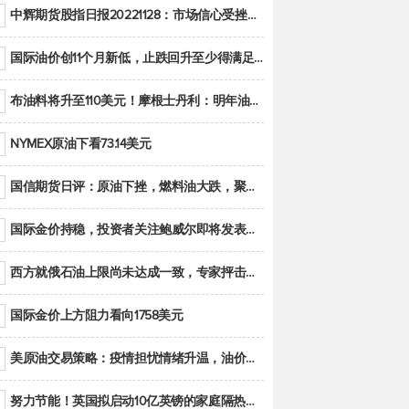
中辉期货股指日报20221128：市场信心受挫，股指全线回调
国际油价创11个月新低，止跌回升至少得满足二大条件之一
布油料将升至110美元！摩根士丹利：明年油市面临七大不确定性
NYMEX原油下看73.14美元
国信期货日评：原油下挫，燃料油大跌，聚烯烃谨慎回调
国际金价持稳，投资者关注鲍威尔即将发表的讲话
西方就俄石油上限尚未达成一致，专家抨击限价是无用功
国际金价上方阻力看向1758美元
美原油交易策略：疫情担忧情绪升温，油价跌创年内新低
努力节能！英国拟启动10亿英镑的家庭隔热工程 减少能源消耗