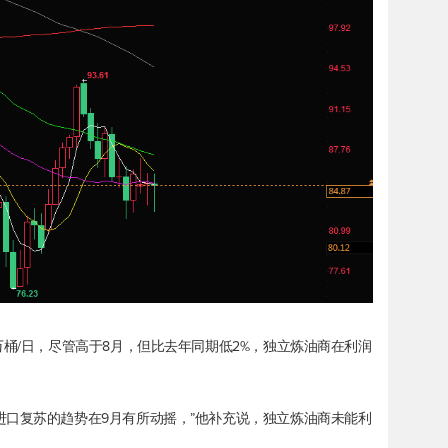
万桶/日，尽管高于8月，但比去年同期低2%，独立炼油商在利润
进口复苏的趋势在9月有所动摇，”他补充说，独立炼油商未能利