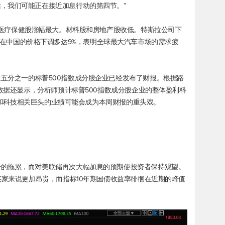
，我们可能正在接近加息行动的第四节。”
，医疗保健股涨幅最大。材料股和房地产股收低。特斯拉公司下
l Y汽车在中国的价格下调多达9%，表明全球最大汽车市场的需求疲
近五分之一的
标普500
指数成分股企业已经发布了财报。根据路
特数据还显示，分析师预计
标普500
指数成分股企业的整体盈利料
科技和科技相关巨头的业绩可能会成为本周财报的重头戏。
升的拖累，而对美联储再次大幅加息的预期使投资者保持观望。
买家来说更加昂贵，而指标10年期国债收益率徘徊在近期的峰值