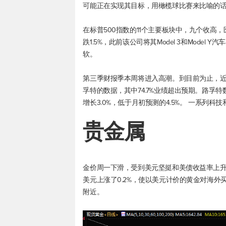
可能正在实现其目标，用橄榄球比赛来比喻的话
在
标普500
指数的11个主要板块中，九个收高
跌1.5%，此前该公司将其Model 3和Mode
软。
第三季财报季本周将进入高潮。到目前为止，
孚特的数据，其中74.7%业绩超出预期。路孚
增长3.0%，低于月初预测的4.5%。 一系列
贵金属
金价周一下滑，受到美元坚挺和美债收益率上
美元上涨了0.2%，使以美元计价的黄金对海外
附近。