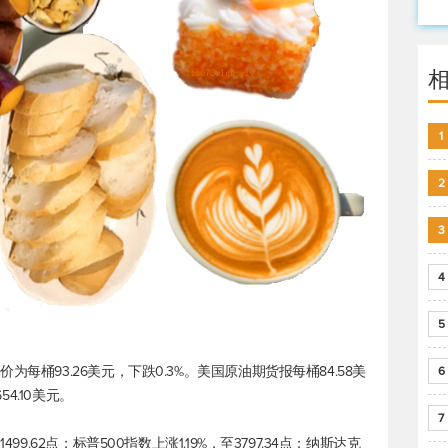
1
2
3
4
5
价为每桶93.26美元，下跌0.3%。美国原油期货报每桶84.58美
6
54.10美元。
7
499.62点；
标普500
指数上涨1.19%，至3797.34点；纳斯达克