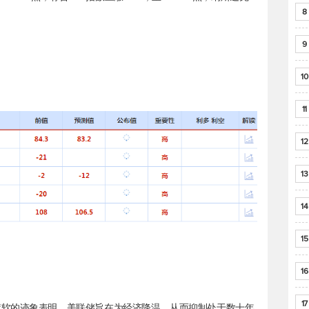
8
9
10
11
12
13
14
15
16
17
疲软的迹象表明，美联储旨在为经济降温，从而抑制处于数十年