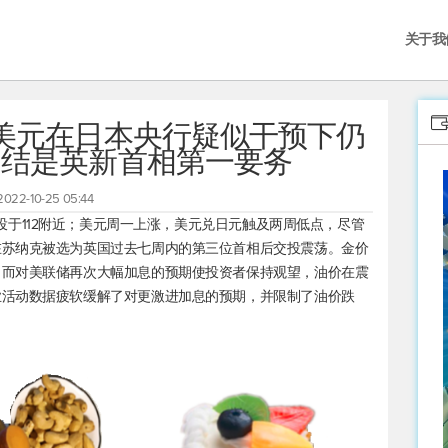
关于我
：美元在日本央行疑似干预下仍
团结是英新首相第一要务
2022-10-25 05:44
投于112附近；美元周一上涨，
美元兑日元
触及两周低点，尽管
在苏纳克被选为英国过去七周内的第三位首相后交投震荡。金价
，而对美联储再次大幅加息的预期使投资者保持观望，油价在震
业活动数据疲软缓解了对更激进加息的预期，并限制了油价跌