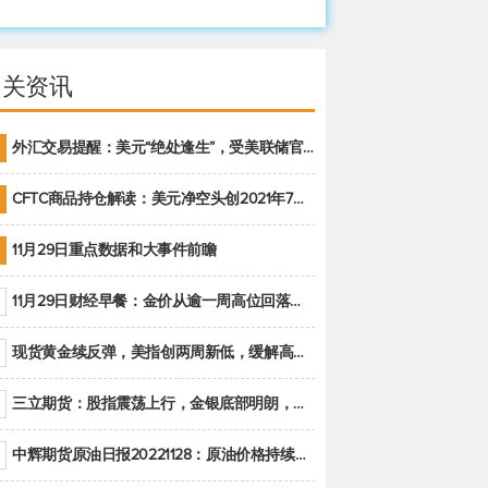
相关资讯
外汇交易提醒：美元“绝处逢生”，受美联储官员鹰派讲话支撑
CFTC商品持仓解读：美元净空头创2021年7月以来最大，黄金期货投机性净多头头寸减少
11月29日重点数据和大事件前瞻
11月29日财经早餐：金价从逾一周高位回落，美联储官员重申鹰派立场推动美元回升
现货黄金续反弹，美指创两周新低，缓解高通胀美国须治本
三立期货：股指震荡上行，金银底部明朗，原油偏弱走势(20221128收评)
中辉期货原油日报20221128：原油价格持续下降，市场关注OPEC+新一轮产能政策