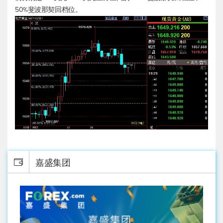
50%斐波那契回档位。
嘉盛集团