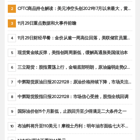
CFTC商品持仓解读：美元净空头创2021年7月以来最大，黄金期货投机性净多头头寸减少
2
11月29日重点数据和大事件前瞻
3
11月29日财经早餐：金价从逾一周高位回落，美联储官员重申鹰派立场推动美元回升
4
现货黄金续反弹，美指创两周新低，缓解高通胀美国须治本
5
三立期货：股指震荡上行，金银底部明朗，原油偏弱走势(20221128收评)
6
中辉期货原油日报20221128：原油价格持续下降，市场关注OPEC+新一轮产能政策
7
中辉期货股指日报20221128：市场信心受挫，股指全线回调
8
国际油价创11个月新低，止跌回升至少得满足二大条件之一
9
布油料将升至110美元！摩根士丹利：明年油市面临七大不确定性
10