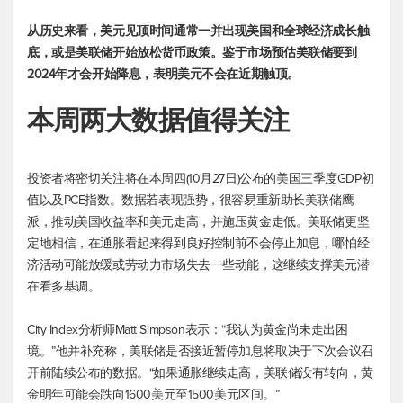
从历史来看，美元见顶时间通常一并出现美国和全球经济成长触
底，或是美联储开始放松货币政策。鉴于市场预估美联储要到
2024年才会开始降息，表明美元不会在近期触顶。
本周两大数据值得关注
投资者将密切关注将在本周四(10月27日)公布的美国三季度GDP初
值以及PCE指数。数据若表现强势，很容易重新助长美联储鹰
派，推动美国收益率和美元走高，并施压黄金走低。美联储更坚
定地相信，在通胀看起来得到良好控制前不会停止加息，哪怕经
济活动可能放缓或劳动力市场失去一些动能，这继续支撑美元潜
在看多基调。
City Index分析师Matt Simpson表示：“我认为黄金尚未走出困
境。”他并补充称，美联储是否接近暂停加息将取决于下次会议召
开前陆续公布的数据。“如果通胀继续走高，美联储没有转向，黄
金明年可能会跌向1600美元至1500美元区间。”