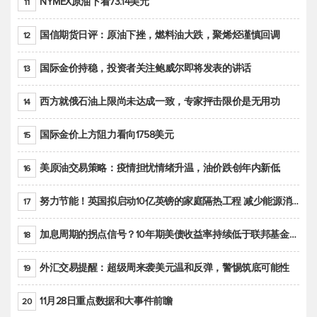
NYMEX原油下看73.14美元
11
国信期货日评：原油下挫，燃料油大跌，聚烯烃谨慎回调
12
国际金价持稳，投资者关注鲍威尔即将发表的讲话
13
西方就俄石油上限尚未达成一致，专家抨击限价是无用功
14
国际金价上方阻力看向1758美元
15
美原油交易策略：疫情担忧情绪升温，油价跌创年内新低
16
努力节能！英国拟启动10亿英镑的家庭隔热工程 减少能源消耗
17
加息周期的拐点信号？10年期美债收益率持续低于联邦基金利率目标区间
18
外汇交易提醒：超级周来袭美元温和反弹，警惕筑底可能性
19
11月28日重点数据和大事件前瞻
20