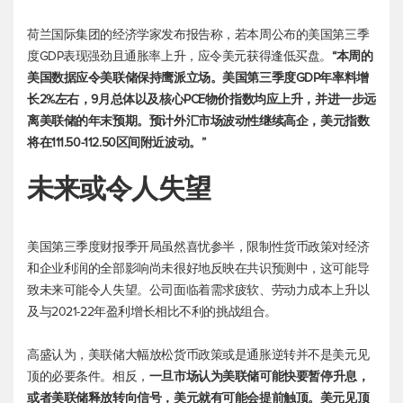
荷兰国际集团的经济学家发布报告称，若本周公布的美国第三季
度GDP表现强劲且通胀率上升，应令美元获得逢低买盘。
“本周的
美国数据应令美联储保持鹰派立场。美国第三季度GDP年率料增
长2%左右，9月总体以及核心PCE物价指数均应上升，并进一步远
离美联储的年末预期。预计外汇市场波动性继续高企，
美元指数
将在111.50-112.50区间附近波动。”
未来或令人失望
美国第三季度财报季开局虽然喜忧参半，限制性货币政策对经济
和企业利润的全部影响尚未很好地反映在共识预测中，这可能导
致未来可能令人失望。公司面临着需求疲软、劳动力成本上升以
及与2021-22年盈利增长相比不利的挑战组合。
高盛认为，美联储大幅放松货币政策或是通胀逆转并不是美元见
顶的必要条件。相反，
一旦市场认为美联储可能快要暂停升息，
或者美联储释放转向信号，美元就有可能会提前触顶。美元见顶