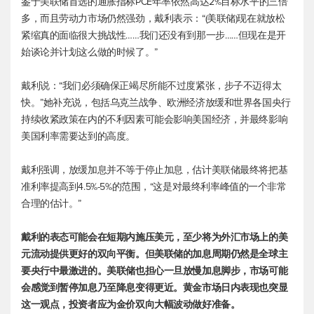
鉴于美联储首选的通胀指标PCE年率依然高达2%目标水平的三倍
多，而且劳动力市场仍然强劲，戴利表示：“(美联储)现在就放松
紧缩真的面临很大挑战性……我们还没有到那一步……但现在是开
始谈论并计划这么做的时候了。”
戴利说：“我们必须确保正竭尽所能不过度紧张，步子不迈得太
快。”她补充说，包括乌克兰战争、欧洲经济放缓和世界各国央行
持续收紧政策在内的不利因素可能会影响美国经济，并最终影响
美国利率需要达到的高度。
戴利强调，放缓加息并不等于停止加息，估计美联储最终将把基
准利率提高到4.5%-5%的范围，“这是对最终利率峰值的一个非常
合理的估计。”
戴利的表态可能会在短期内施压美元，至少将为外汇市场上的美
元流动提供更好的双向平衡。但美联储的加息周期仍然是全球主
要央行中最激进的。美联储也担心一旦放慢加息脚步，市场可能
会感觉到暂停加息乃至降息变得更近。黄金市场日内表现也突显
这一观点，投资者应为金价双向大幅波动做好准备。