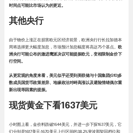
时间点可能比市场认为的更近。
其他央行
由于物价上涨正在损害欧元区经济前景，欧洲央行行长拉加德本
周将选择更大幅度加息，市场预计加息幅度将高达75个基点。
欧
洲央行可能公布的激进鹰派决议可能提振欧元，变相限制金价下
行空间。
从更宏观的角度来看，美元似乎还受到美联储与十国集团(G10)多
数成员国货币政策差异、地缘政治对峙高涨以及避险情绪偶尔重
新出现等因素的提振。
现货黄金
下看1637美元
小时图上看，金价料跌破1644美元，并进一步下探1637美元，它
们分别是1617美元-1670美元上行区间的38.2%斐波那契回档位和