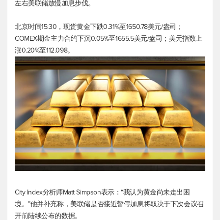
左右美联储放慢加息步伐。
北京时间15:30，
现货黄金
下跌0.31%至1650.78美元/盎司；
COMEX期金主力合约下沉0.05%至1655.5美元/盎司；
美元指数
上
涨0.20%至112.098。
City Index分析师Matt Simpson表示：“我认为黄金尚未走出困
境。”他并补充称，美联储是否接近暂停加息将取决于下次会议召
开前陆续公布的数据。