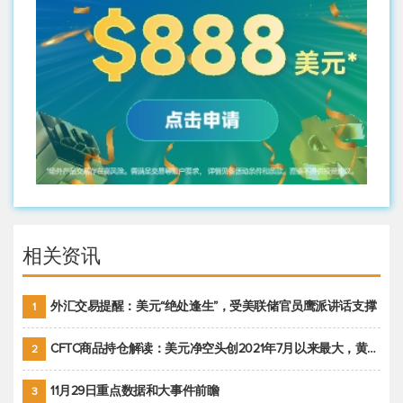
相关资讯
外汇交易提醒：美元“绝处逢生”，受美联储官员鹰派讲话支撑
1
CFTC商品持仓解读：美元净空头创2021年7月以来最大，黄金期货投机性净多头头寸减少
2
11月29日重点数据和大事件前瞻
3