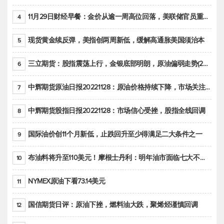
11月29日财经早餐：金价从逾一周高位回落，美联储官员重申鹰派立场推动美元回升
4
现货黄金续反弹，美指创两周新低，缓解高通胀美国须治本
5
三立期货：股指震荡上行，金银底部明朗，原油偏弱走势(20221128收评)
6
中辉期货原油日报20221128：原油价格持续下降，市场关注OPEC+新一轮产能政策
7
中辉期货股指日报20221128：市场信心受挫，股指全线回调
8
国际油价创11个月新低，止跌回升至少得满足二大条件之一
9
布油料将升至110美元！摩根士丹利：明年油市面临七大不确定性
10
NYMEX原油下看73.14美元
11
国信期货日评：原油下挫，燃料油大跌，聚烯烃谨慎回调
12