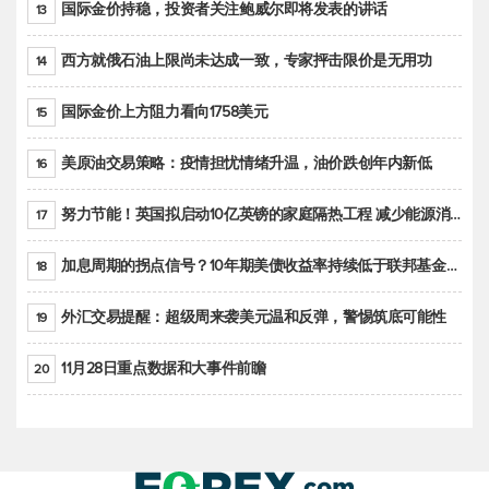
国际金价持稳，投资者关注鲍威尔即将发表的讲话
13
西方就俄石油上限尚未达成一致，专家抨击限价是无用功
14
国际金价上方阻力看向1758美元
15
美原油交易策略：疫情担忧情绪升温，油价跌创年内新低
16
努力节能！英国拟启动10亿英镑的家庭隔热工程 减少能源消耗
17
加息周期的拐点信号？10年期美债收益率持续低于联邦基金利率目标区间
18
外汇交易提醒：超级周来袭美元温和反弹，警惕筑底可能性
19
11月28日重点数据和大事件前瞻
20