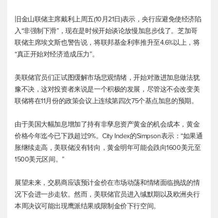
旧金山联储主席戴利上周五(10月21日)表示，央行应避免使经济陷
入“非强制下滑”，现在是时候开始谈论放慢加息步伐了。芝加哥
联储主席埃文斯也警告说，将联邦基金利率推升至4.6%以上，将
“真正开始对经济造成压力”。
美联储官员们正试图缓解市场悲观情绪，开始对激进加息做法犹
豫不决，这对投资者来说是一个积极的发展，尽管这不会改变美
联储将在11月份的政策会议上连续第四次75个基点加息的预期。
由于美国大幅加息增加了持有非孳息资产黄金的机会成本，黄金
价格今年迄今已下跌超过9%。City Index的Simpson表示：“如果通
胀继续走高，美联储没有转向，黄金明年可能会跌向1600美元至
1500美元区间。”
展望未来，交易商应该预计金价在市场动荡和情绪面临挑战的情
况下会进一步走软。然而，美联储官员进入缄默期以及欧洲央行
本周决议可能出现鹰派结果或限制金价下行空间。