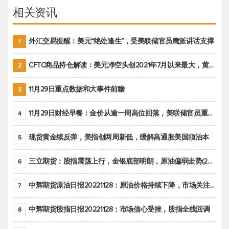
相关资讯
外汇交易提醒：美元“绝处逢生”，受美联储官员鹰派讲话支撑
1
CFTC商品持仓解读：美元净空头创2021年7月以来最大，黄金期货投机性净多头头寸减少
2
11月29日重点数据和大事件前瞻
3
11月29日财经早餐：金价从逾一周高位回落，美联储官员重申鹰派立场推动美元回升
4
现货黄金续反弹，美指创两周新低，缓解高通胀美国须治本
5
三立期货：股指震荡上行，金银底部明朗，原油偏弱走势(20221128收评)
6
中辉期货原油日报20221128：原油价格持续下降，市场关注OPEC+新一轮产能政策
7
中辉期货股指日报20221128：市场信心受挫，股指全线回调
8