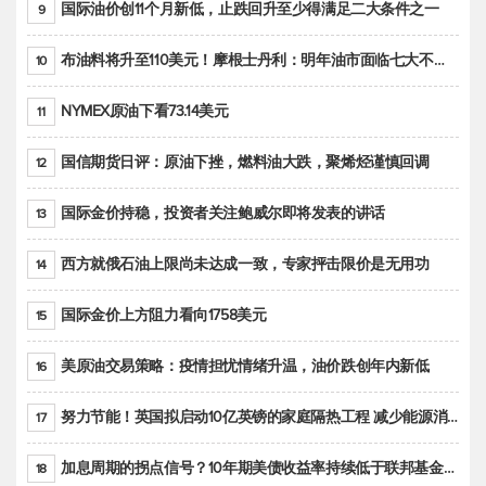
国际油价创11个月新低，止跌回升至少得满足二大条件之一
9
布油料将升至110美元！摩根士丹利：明年油市面临七大不确定性
10
NYMEX原油下看73.14美元
11
国信期货日评：原油下挫，燃料油大跌，聚烯烃谨慎回调
12
国际金价持稳，投资者关注鲍威尔即将发表的讲话
13
西方就俄石油上限尚未达成一致，专家抨击限价是无用功
14
国际金价上方阻力看向1758美元
15
美原油交易策略：疫情担忧情绪升温，油价跌创年内新低
16
努力节能！英国拟启动10亿英镑的家庭隔热工程 减少能源消耗
17
加息周期的拐点信号？10年期美债收益率持续低于联邦基金利率目标区间
18