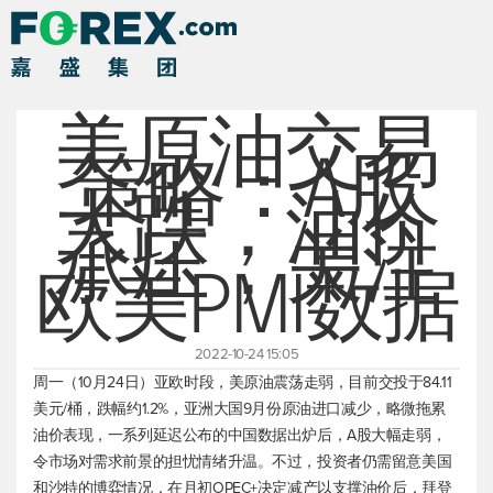
美原油交易
策略：A股
大跌，油价
承压，关注
欧美PMI数据
2022-10-24 15:05
周一（10月24日）亚欧时段，
美原油
震荡走弱，目前交投于84.11
美元/桶，跌幅约1.2%，亚洲大国9月份原油进口减少，略微拖累
油价表现，一系列延迟公布的中国数据出炉后，A股大幅走弱，
令市场对需求前景的担忧情绪升温。不过，投资者仍需留意美国
和沙特的博弈情况，在月初OPEC+决定减产以支撑油价后，拜登