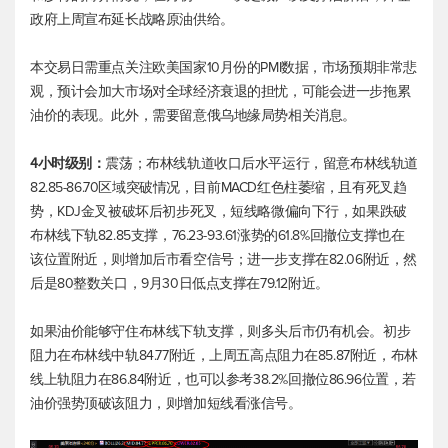
政府上周宣布延长战略原油供给。
本交易日需重点关注欧美国家10月份的PMI数据，市场预期非常悲
观，预计会加大市场对全球经济衰退的担忧，可能会进一步拖累
油价的表现。此外，需要留意俄乌地缘局势相关消息。
4小时级别：
震荡；布林线轨道收口后水平运行，留意布林线轨道
82.85-86.70区域突破情况，目前MACD红色柱萎缩，且有死叉趋
势，KDJ金叉被破坏后初步死叉，短线略微偏向下行，如果跌破
布林线下轨82.85支撑，76.23-93.61涨势的61.8%回撤位支撑也在
该位置附近，则增加后市看空信号；进一步支撑在82.06附近，然
后是80整数关口，9月30日低点支撑在79.12附近。
如果油价能够守住布林线下轨支撑，则多头后市仍有机会。初步
阻力在布林线中轨84.77附近，上周五高点阻力在85.87附近，布林
线上轨阻力在86.84附近，也可以参考38.2%回撤位86.96位置，若
油价强势顶破该阻力，则增加短线看涨信号。