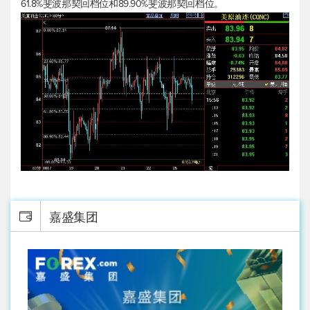
61.8%斐波那契回档位和89.90%斐波那契回档位。
嘉盛集团