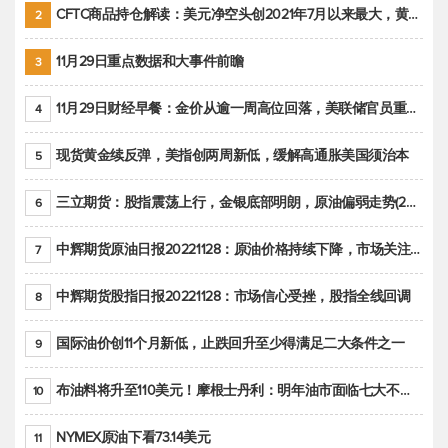
CFTC商品持仓解读：美元净空头创2021年7月以来最大，黄金期货投机性净多头头寸减少
2
11月29日重点数据和大事件前瞻
3
11月29日财经早餐：金价从逾一周高位回落，美联储官员重申鹰派立场推动美元回升
4
现货黄金续反弹，美指创两周新低，缓解高通胀美国须治本
5
三立期货：股指震荡上行，金银底部明朗，原油偏弱走势(20221128收评)
6
中辉期货原油日报20221128：原油价格持续下降，市场关注OPEC+新一轮产能政策
7
中辉期货股指日报20221128：市场信心受挫，股指全线回调
8
国际油价创11个月新低，止跌回升至少得满足二大条件之一
9
布油料将升至110美元！摩根士丹利：明年油市面临七大不确定性
10
NYMEX原油下看73.14美元
11