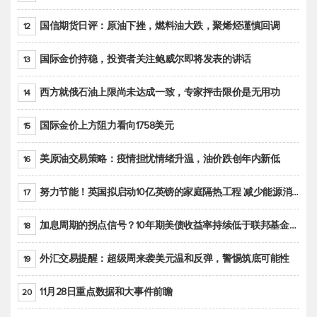
国信期货日评：原油下挫，燃料油大跌，聚烯烃谨慎回调
12
国际金价持稳，投资者关注鲍威尔即将发表的讲话
13
西方就俄石油上限尚未达成一致，专家抨击限价是无用功
14
国际金价上方阻力看向1758美元
15
美原油交易策略：疫情担忧情绪升温，油价跌创年内新低
16
努力节能！英国拟启动10亿英镑的家庭隔热工程 减少能源消耗
17
加息周期的拐点信号？10年期美债收益率持续低于联邦基金利率目标区间
18
外汇交易提醒：超级周来袭美元温和反弹，警惕筑底可能性
19
11月28日重点数据和大事件前瞻
20