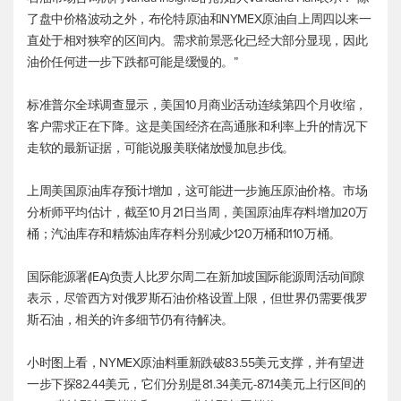
了盘中价格波动之外，
布伦特原油
和NYMEX原油自上周四以来一
直处于相对狭窄的区间内。需求前景恶化已经大部分显现，因此
油价任何进一步下跌都可能是缓慢的。”
标准普尔全球调查显示，美国10月商业活动连续第四个月收缩，
客户需求正在下降。这是美国经济在高通胀和利率上升的情况下
走软的最新证据，可能说服美联储放慢加息步伐。
上周美国原油库存预计增加，这可能进一步施压原油价格。市场
分析师平均估计，截至10月21日当周，美国原油库存料增加20万
桶；汽油库存和精炼油库存料分别减少120万桶和110万桶。
国际能源署(IEA)负责人比罗尔周二在新加坡国际能源周活动间隙
表示，尽管西方对俄罗斯石油价格设置上限，但世界仍需要俄罗
斯石油，相关的许多细节仍有待解决。
小时图上看，NYMEX原油料重新跌破83.55美元支撑，并有望进
一步下探82.44美元，它们分别是81.34美元-87.14美元上行区间的