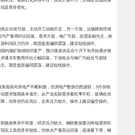
预期承压。短期石化库存中性，供应矛盾不大，价格及估值回落
波动及库存变化。
近期焦企出现亏损，主动开工动能不足，另一方面，运输限制导致
焦炭日均产量周环比回落。需求方面，钢厂亏损，按需采购为主，铁
下游利润压力仍存，期货盘面偏弱震荡，建议短线操作。
近期国内煤矿陆续组织复产，预计煤炭供应在十月下旬开始逐步恢
口岸通关车数周环比小幅回落。下游焦企与钢厂均处在亏损状
为主。期货盘面偏弱震荡，建议短线操作。
政策面虽对房地产不断刺激，但房地产数据仍然疲软，9月份地
带动需求预期基本落空。从产业实际需求看旺季不旺，玻璃在供
下降，但库存仍在高位，去库压力较大。操作上建议偏空操作。
产刺激效果并不明显，经济压力较大。钢联数据显示终端需求旺
石现实上虽然库存较低，但铁水产量高位回落，疏港量下滑，钢