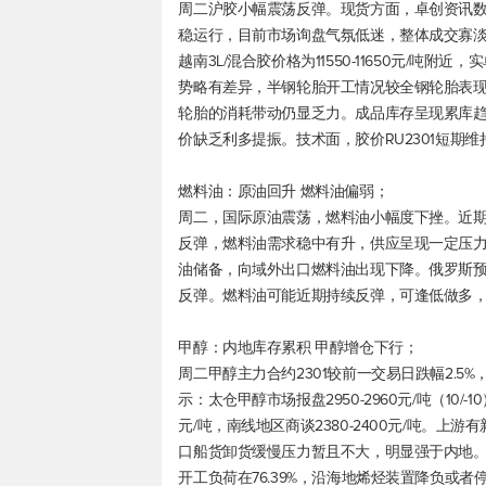
周二沪胶小幅震荡反弹。现货方面，卓创资讯
稳运行，目前市场询盘气氛低迷，整体成交寡淡。主流
越南3L/混合胶价格为11550-11650元/
势略有差异，半钢轮胎开工情况较全钢轮胎表
轮胎的消耗带动仍显乏力。成品库存呈现累库
价缺乏利多提振。技术面，胶价RU2301短期
燃料油：原油回升 燃料油偏弱；
周二，国际原油震荡，燃料油小幅度下挫。近期
反弹，燃料油需求稳中有升，供应呈现一定压
油储备，向域外出口燃料油出现下降。俄罗斯预
反弹。燃料油可能近期持续反弹，可逢低做多
甲醇：内地库存累积 甲醇增仓下行；
周二甲醇主力合约2301较前一交易日跌幅2.5
示：太仓甲醇市场报盘2950-2960元/吨（10/
元/吨，南线地区商谈2380-2400元/吨。
口船货卸货缓慢压力暂且不大，明显强于内地
开工负荷在76.39%，沿海地烯烃装置降负或者