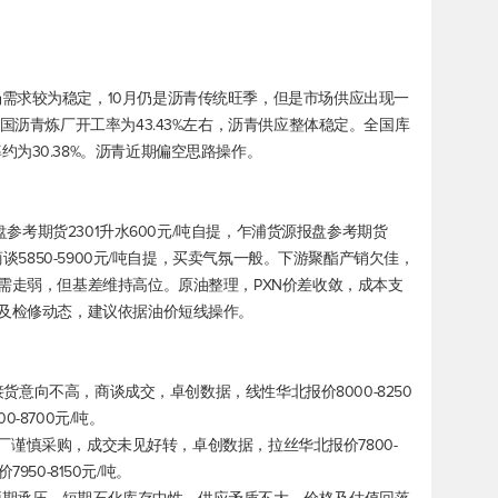
需求较为稳定，10月仍是沥青传统旺季，但是市场供应出现一
国沥青炼厂开工率为43.43%左右，沥青供应整体稳定。全国库
为30.38%。沥青近期偏空思路操作。
报盘参考期货2301升水600元/吨自提，乍浦货源报盘参考期货
商谈5850-5900元/吨自提，买卖气氛一般。下游聚酯产销欠佳，
供需走弱，但基差维持高位。原油整理，PXN价差收敛，成本支
势及检修动态，建议依据油价短线操作。
游接货意向不高，商谈成交，卓创数据，线性华北报价8000-8250
0-8700元/吨。
游工厂谨慎采购，成交未见好转，卓创数据，拉丝华北报价7800-
7950-8150元/吨。