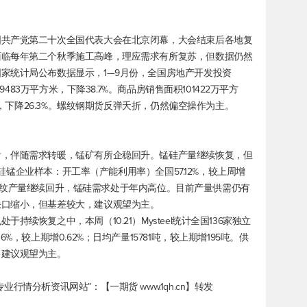
国共产党第二十次全国代表大会在北京闭幕，大会结束后各地复
面临每年第二个秋季施工高峰，理应需求有所复苏，但数据仍然
家统计局公布数据显示，1—9月份，全国房地产开发投资
9483万平方米，下降38.7%。商品房销售面积101422万平方
元，下降26.3%。螺纹钢期货反弹夭折，仍然偏空操作为主。
看，伴随需求转暖，锰矿有所企稳回升。锰硅产量继续恢复，但
独立硅锰企业样本：开工率（产能利用率）全国57.12%，较上周增
需求上螺纹产量继续回升，锰硅需求处于年内高位。目前产量供需仍有
缺口缩小，但基差较大，建议观望为主。
续恢复之中，本周（10.21）Mysteel统计全国136家独立
，较上期增0.62%；日均产量15781吨，较上期增195吨。供
，建议观望为主。
情分析资讯网站”：【一期货 www.1qh.cn】转发