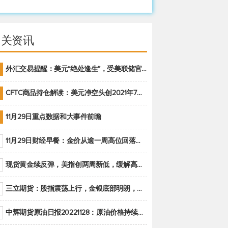
相关资讯
外汇交易提醒：美元“绝处逢生”，受美联储官员鹰派讲话支撑
CFTC商品持仓解读：美元净空头创2021年7月以来最大，黄金期货投机性净多头头寸减少
11月29日重点数据和大事件前瞻
11月29日财经早餐：金价从逾一周高位回落，美联储官员重申鹰派立场推动美元回升
现货黄金续反弹，美指创两周新低，缓解高通胀美国须治本
三立期货：股指震荡上行，金银底部明朗，原油偏弱走势(20221128收评)
中辉期货原油日报20221128：原油价格持续下降，市场关注OPEC+新一轮产能政策