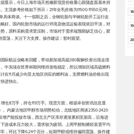
数据显示，今日上海市场天然橡胶现货价格重心跟随盘面基本持
参考价格如下所示：21年全乳价格为11500-11550元/吨，
18
吨附近，实单具体商谈。十一假期之后，全钢轮胎与半钢轮胎开工运行走
现略好。国内轮胎市场的运行环境及物流运输表现依旧平淡，对
19
趋势，原料采购需求受压制，市场对于需求端预期缺乏信心，胶
维持震荡，关注下方支撑。操作建议：暂时观望。
20
国际航运业略有回暖，带动新加坡高硫380裂解价差出现走强
力。中东须在世界杯期间维持发电稳定，所以增加区域高硫燃料
计在11月减少向亚太地区供应的燃料油，支撑燃料油价格出现
，快进快出。
%，增仓8万手，持仓119万手。现货方面，根据卓创资讯信息显
-10）。内蒙古地区甲醇市场弱势松动，北线地区商谈2350-2420
上游有新增产能投放市场，西北主产区库存逐渐累积至新高，沿海进
。下游成本压力较大，需求较为疲弱。上周甲醇制烯烃装置平均
停车，环比下降6.24个百分，短期甲醇或维持偏弱震荡。操作建