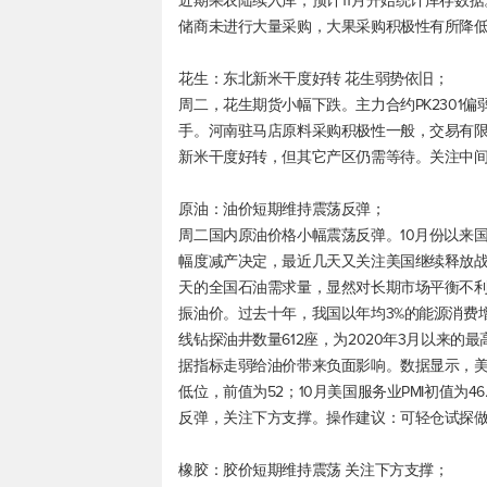
近期果农陆续入库，预计11月开始统计库存数
储商未进行大量采购，大果采购积极性有所降
花生：东北新米干度好转 花生弱势依旧；
周二，花生期货小幅下跌。主力合约PK2301偏弱
手。河南驻马店原料采购积极性一般，交易有限，新
新米干度好转，但其它产区仍需等待。关注中
原油：油价短期维持震荡反弹；
周二国内原油价格小幅震荡反弹。10月份以来国
幅度减产决定，最近几天又关注美国继续释放战
天的全国石油需求量，显然对长期市场平衡不
振油价。过去十年，我国以年均3%的能源消费增
线钻探油井数量612座，为2020年3月以来的
据指标走弱给油价带来负面影响。数据显示，美国1
低位，前值为52；10月美国服务业PMI初值为4
反弹，关注下方支撑。操作建议：可轻仓试探
橡胶：胶价短期维持震荡 关注下方支撑；