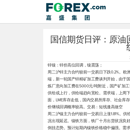
国信期货日评：原油
锌镍：锌价高位回调，镍震荡；
周二沪锌主力合约较前一交易日下跌0.2%。
端，新一轮国产锌精矿加工费谈判开始，由于
炼厂意向加工费在5000元/吨附近，国产矿加
供给或上行，供给端趋向宽松。需求端，上周
面，LME库存走低，国内交易所库存、社会库
价继续回调概率较高。交易：短线逢高做空
周二沪镍主力合约较前一交易日上涨1.81%。
况出现延迟。镍铁方面，铁厂十月出货状况良
倒挂态势。预计短期内镍铁价格稳中偏强。需