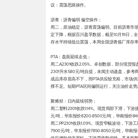
议：震荡思路操作。
沥青：沥青偏弱 偏空操作；
周二，原油稳定，沥青震荡偏弱。目前沥青市场
定下降，根据百川盈孚数据，截至10月19日，全
存水平持续低位震荡，本周全国沥青炼厂库存率约
PTA：盘面延续走低；
周二A2301收跌2.05%。卓创数据，部分现货
2301升水580元/吨自提，未闻主动递盘，参考
成品库存居高不下，而PTA供应较充裕，市场
撑不足。短期PTA区间偏弱运行，关注油价走
聚烯烃：日内延续弱势；
周二塑料2301收跌1.14%。现货局部下滑，下
元/吨，华东报价8200-8500元/吨，华南报价840
周二PP2301收跌1.09%。现货窄幅波动，下
7900元/吨，华东报价7850-8050元/吨，华南报价