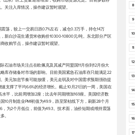
据。山东产区上货量逐渐增加，收购市场货源充足。目前多数存
8
低。关注入库情况，操作建议暂时观望。
9
震荡，较上一交易日跌0.7%左右，减仓0.3万手，持仓14万
10
白沙花生通货米收购价10300-10800元/吨。东北部分产区
间商收购节点，操作建议暂时观望。
11
12
际石油市场关注点在欧佩克及其减产同盟国11月份到12月份大
略库存储备对市场的影响。目前美国紧急石油库存只能满足22
13
利。美元加息节奏可能放缓，美元走弱及对中国需求预期强劲提
速支撑了平均6.6%的经济增长。截止10月21日的一周，美国在
14
最高水平，比前周增加2座；比去年同期增加169座。美国经济数
0月制造业PMI初值为49.9，跌至荣枯线下方，刷新28个月
15
6.6，为2个月低位，前值为49.3。技术面，油价短期或维持震荡
做多。
16
17