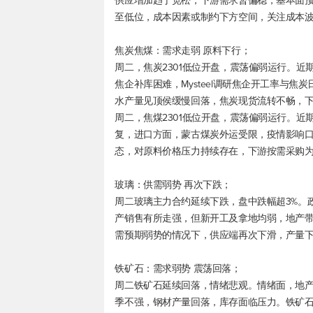
供应增加趋于宽松，下游需求暂偏稳，基本面
至低位，成本因素或制约下方空间，关注成本
焦炭焦煤：需求走弱 原料下行；
周二，焦炭2301低位开盘，震荡偏弱运行。
焦企补库困难，Mysteel调研焦企开工率与
水产量见顶侯缓慢回落，焦炭现货流转不畅，
周二，焦煤2301低位开盘，震荡偏弱运行。
复，进口方面，蒙古煤炭外运受限，疫情影响
态，对原料价格压力持续存在，下游按需采购
玻璃：供需弱势 再次下跌；
周二玻璃主力合约延续下跌，盘中跌幅超3%。
产销售有所走强，但新开工及拿地均弱，地产
需预期弱势的情况下，供应端再次下滑，产量
铁矿石：需求弱势 震荡回落；
周二铁矿石延续回落，情绪悲观。情绪面，地
季不强，钢材产量回落，库存面临压力。铁矿