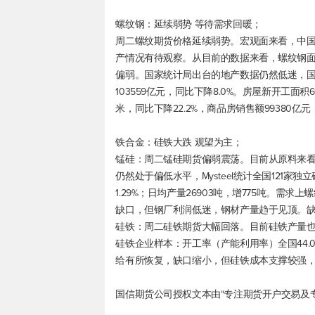
螺纹钢：延续弱势 等待需求回暖；
周二螺纹期货价格延续弱势。宏观面来看，中
产情况有待观察。从目前的数据来看，螺纹钢
偏弱。国家统计局出台的地产数据仍然低迷，国
103559亿元，同比下降8.0%。房屋新开工面积6
米，同比下降22.2%，商品房销售额99380亿
铁合金：硅铁大跌 观望为主；
锰硅：周二锰硅期货偏弱震荡。目前从原料来
仍然处于偏低水平，Mysteel统计全国121家
1.29%；日均产量26903吨，增775吨。
缺口，但钢厂利润低迷，钢材产量趋于见顶。
硅铁：周二硅铁期货大幅回落。目前硅铁产量也处于持
硅铁企业样本：开工率（产能利用率）全国44.06%
给有所恢复，缺口缩小，但硅铁成本支撑较强
国信期货公司授权文本由“专注期货开户交易及专业行