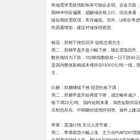
终端需求受疫情影响有可能会走弱。合金方面
期MHP供应偏紧，硫酸镍价格上行。综合来看
镍短期供需双强，库存偏低。另外，LME在考
性因素增加，建议对镍保持观望。
棉花：郑棉下挫后回升 短线交易为主；
周二，郑棉早盘开盘小幅下挫，随后震荡回升
数价格转为下跌，3128B指数较前一日下跌60
是国内整体新棉成本维持在13000元/吨一线
主。
白糖：郑糖继续下挫 现货价格下调；
周二，郑糖早盘开始再度下挫，成交略有减少
格下调20元/吨。国内短期来看，虽然短期供
压制也存在。中期糖价或维持弱势。操作上建
苹果：震荡行情 关注入库节奏；
周二，苹果期货小幅上涨。主力合约AP2301宽