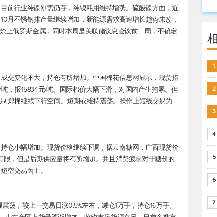
，目前行业纯镍刚需仍存，纯镍耗用维持增势。硫酸镍方面，近
，10月不锈钢排产量继续增加，新能源需求高速增长趋势未改，
虑禁止俄罗斯金属，同时本周是美联储议息会议前一周，不确定
1
。成交变化不大，持仓有所增加。中国棉花信息网显示，现货指
元/吨，报15834元/吨。国际棉价大幅下滑，对国内产生拖累。但
2
，限制郑棉继续下行空间。短期或维持震荡。操作上短线交易为
3
4
，持仓小幅增加。现货价格继续下调，据云南糖网，广西现货价
5
应有限，但是后期供应量将有所增加。并且消费疲弱对于糖价的
议短空交易为主。
6
7
幅震荡，较上一交易日涨0.5%左右，减仓1万手，持仓16万手。