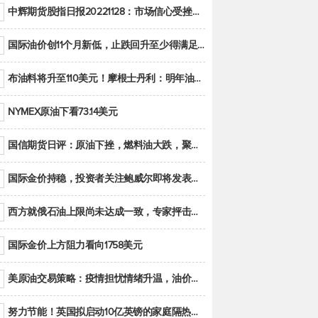
中辉期货股指日报20221128：市场信心受挫，股指全线回调
国际油价创11个月新低，止跌回升至少得满足二大条件之一
布油料将升至110美元！摩根士丹利：明年油市面临七大不确定性
NYMEX原油下看73.14美元
国信期货日评：原油下挫，燃料油大跌，聚烯烃谨慎回调
国际金价持稳，投资者关注鲍威尔即将发表的讲话
西方就俄石油上限尚未达成一致，专家抨击限价是无用功
国际金价上方阻力看向1758美元
美原油交易策略：疫情担忧情绪升温，油价跌创年内新低
努力节能！英国拟启动10亿英镑的家庭隔热工程 减少能源消耗