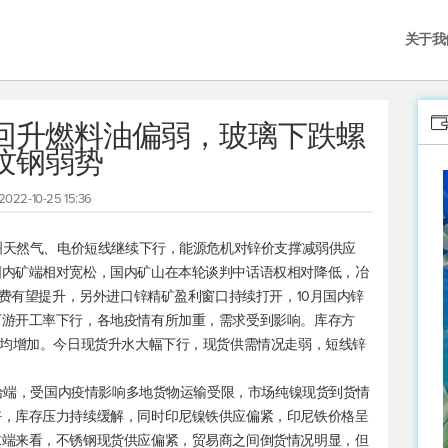
关于我
回升燃料油偏弱，玻璃下跌螺
纹钢弱势
2022-10-25 15:36
欧洲天然气、电价短线继续下行，能源危机对锌价支撑减弱供应
国内矿端相对宽松，国内矿山在本轮谈判中话语权相对降低，冶
工费有望提升，另外进口锌精矿盈利窗口持续打开，10月国内锌
下游开工率下行，各地疫情有所加重，需求受到影响。库存方
存均增加。今日现货升水大幅下行，现货供需情况走弱，短线锌
供给端，受国内疫情影响多地货物运输受限，市场纯镍现货到货情
好，库存压力持续缓解，同时印尼镍铁供应偏紧，印尼铁价格呈
求端来看，不锈钢现货供应偏紧，贸易商之间倒货情况明显，但