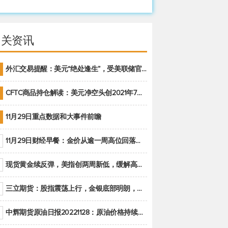
相关资讯
外汇交易提醒：美元“绝处逢生”，受美联储官员鹰派讲话支撑
CFTC商品持仓解读：美元净空头创2021年7月以来最大，黄金期货投机性净多头头寸减少
11月29日重点数据和大事件前瞻
11月29日财经早餐：金价从逾一周高位回落，美联储官员重申鹰派立场推动美元回升
现货黄金续反弹，美指创两周新低，缓解高通胀美国须治本
三立期货：股指震荡上行，金银底部明朗，原油偏弱走势(20221128收评)
中辉期货原油日报20221128：原油价格持续下降，市场关注OPEC+新一轮产能政策