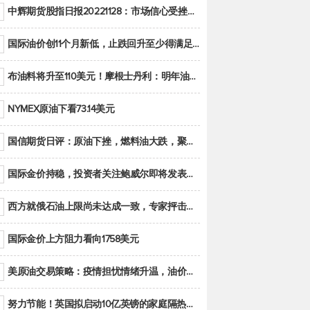
中辉期货股指日报20221128：市场信心受挫，股指全线回调
国际油价创11个月新低，止跌回升至少得满足二大条件之一
布油料将升至110美元！摩根士丹利：明年油市面临七大不确定性
NYMEX原油下看73.14美元
国信期货日评：原油下挫，燃料油大跌，聚烯烃谨慎回调
国际金价持稳，投资者关注鲍威尔即将发表的讲话
西方就俄石油上限尚未达成一致，专家抨击限价是无用功
国际金价上方阻力看向1758美元
美原油交易策略：疫情担忧情绪升温，油价跌创年内新低
努力节能！英国拟启动10亿英镑的家庭隔热工程 减少能源消耗