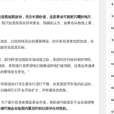
8
9
者忽视短期波动，关注长期价值，这是黄金可能更闪耀的地方
。
。我只知道我喜欢持有黄金。我确实认为，如果你从曲线上看，
10
11
续加息，以给持续高企的通胀降温，但许多投资者也想知道，在
储能否实现其目标。
12
空间，因为即使在国际市场动荡之际，美国经济仍保持相对弹性。
13
现状。美联储只是希望他们能够温和地打破局面。这看起来越来
的事情发生变化。”
14
央行和英国央行等主要央行进行干预，但美国货币市场仍在运转。
15
，以确保它们不会开始扩大，并有爆发的危险。
16
示，为了吸引投资者重返黄金市场，美联储可能甚至不会全面调整
联储可能会在短期内重启印钞以弥补任何危机。
17