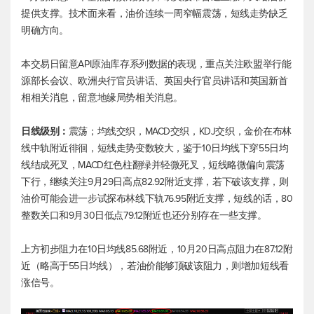
提供支撑。技术面来看，油价连续一周窄幅震荡，短线走势缺乏
明确方向。
本交易日留意API原油库存系列数据的表现，重点关注欧盟举行能
源部长会议、欧洲央行官员讲话、英国央行官员讲话和英国新首
相相关消息，留意地缘局势相关消息。
日线级别：
震荡；均线交织，MACD交织，KDJ交织，金价在布林
线中轨附近徘徊，短线走势变数较大，鉴于10日均线下穿55日均
线结成死叉，MACD红色柱翻绿并轻微死叉，短线略微偏向震荡
下行，继续关注9月29日高点82.92附近支撑，若下破该支撑，则
油价可能会进一步试探布林线下轨76.95附近支撑，短线的话，80
整数关口和9月30日低点79.12附近也还分别存在一些支撑。
上方初步阻力在10日均线85.68附近，10月20日高点阻力在87.12附
近（略高于55日均线），若油价能够顶破该阻力，则增加短线看
涨信号。