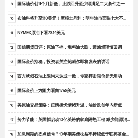
国际油价创11个月新低，止跌回升至少得满足二大条件之一
9
布油料将升至110美元！摩根士丹利：明年油市面临七大不确定性
10
NYMEX原油下看73.14美元
11
国信期货日评：原油下挫，燃料油大跌，聚烯烃谨慎回调
12
国际金价持稳，投资者关注鲍威尔即将发表的讲话
13
西方就俄石油上限尚未达成一致，专家抨击限价是无用功
14
国际金价上方阻力看向1758美元
15
美原油交易策略：疫情担忧情绪升温，油价跌创年内新低
16
努力节能！英国拟启动10亿英镑的家庭隔热工程 减少能源消耗
17
加息周期的拐点信号？10年期美债收益率持续低于联邦基金利率目标区间
18