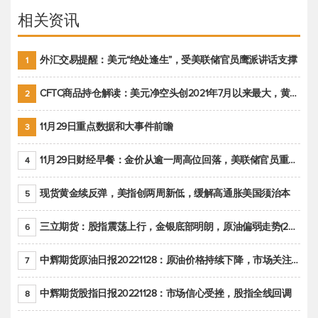
相关资讯
外汇交易提醒：美元“绝处逢生”，受美联储官员鹰派讲话支撑
1
CFTC商品持仓解读：美元净空头创2021年7月以来最大，黄金期货投机性净多头头寸减少
2
11月29日重点数据和大事件前瞻
3
11月29日财经早餐：金价从逾一周高位回落，美联储官员重申鹰派立场推动美元回升
4
现货黄金续反弹，美指创两周新低，缓解高通胀美国须治本
5
三立期货：股指震荡上行，金银底部明朗，原油偏弱走势(20221128收评)
6
中辉期货原油日报20221128：原油价格持续下降，市场关注OPEC+新一轮产能政策
7
中辉期货股指日报20221128：市场信心受挫，股指全线回调
8