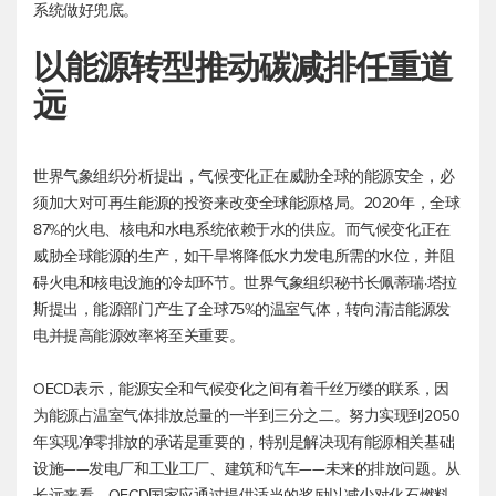
系统做好兜底。
以能源转型推动碳减排任重道
远
世界气象组织分析提出，气候变化正在威胁全球的能源安全，必
须加大对可再生能源的投资来改变全球能源格局。2020年，全球
87%的火电、核电和水电系统依赖于水的供应。而气候变化正在
威胁全球能源的生产，如干旱将降低水力发电所需的水位，并阻
碍火电和核电设施的冷却环节。世界气象组织秘书长佩蒂瑞·塔拉
斯提出，能源部门产生了全球75%的温室气体，转向清洁能源发
电并提高能源效率将至关重要。
OECD表示，能源安全和气候变化之间有着千丝万缕的联系，因
为能源占温室气体排放总量的一半到三分之二。努力实现到2050
年实现净零排放的承诺是重要的，特别是解决现有能源相关基础
设施——发电厂和工业工厂、建筑和汽车——未来的排放问题。从
长远来看，OECD国家应通过提供适当的奖励以减少对化石燃料