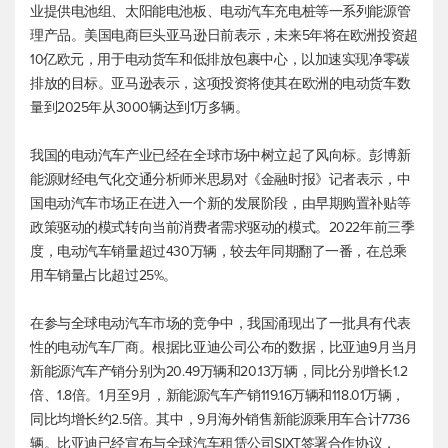
业提供电池组、太阳能电池板、电动汽车充电桩等一系列能源管
理产品。美国电商巨头亚马逊日前表示，未来5年将在欧洲投资超
10亿欧元，用于电动货车和低排放包裹中心，以加速实现净零碳
排放的目标。亚马逊表示，这项投资将使其在欧洲的电动货车数
量到2025年从3000辆达到1万多辆。
我国的电动汽车产业已经在全球市场中树立起了风向标。彭博新
能源财经电气化交通分析师米思易对《金融时报》记者表示，中
国电动汽车市场正在进入一个新的发展阶段，由早期购置补贴等
政策驱动的模式转向当前消费者需求驱动的模式。2022年前三季
度，电动汽车销量超过430万辆，较去年同期翻了一番，在总乘
用车销量占比超过25%。
在参与全球电动汽车市场的竞争中，我国涌现出了一批具有代表
性的电动汽车厂商。根据比亚迪公司公布的数据，比亚迪9月当月
新能源汽车产销分别为20.49万辆和20.13万辆，同比分别增长1.2
倍、1.8倍。1月至9月，新能源汽车产销119.16万辆和118.01万辆，
同比均增长约2.5倍。其中，9月海外销售新能源乘用车合计7736
辆。比亚迪已经宣布与全球汽车租赁公司SIXT签署合作协议，