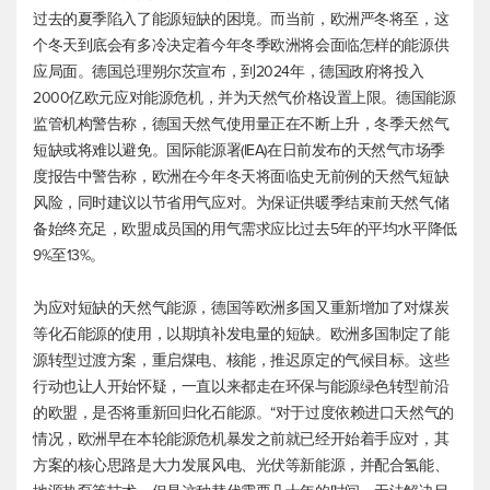
过去的夏季陷入了能源短缺的困境。而当前，欧洲严冬将至，这
个冬天到底会有多冷决定着今年冬季欧洲将会面临怎样的能源供
应局面。德国总理朔尔茨宣布，到2024年，德国政府将投入
2000亿欧元应对能源危机，并为天然气价格设置上限。德国能源
监管机构警告称，德国天然气使用量正在不断上升，冬季天然气
短缺或将难以避免。国际能源署(IEA)在日前发布的天然气市场季
度报告中警告称，欧洲在今年冬天将面临史无前例的天然气短缺
风险，同时建议以节省用气应对。为保证供暖季结束前天然气储
备始终充足，欧盟成员国的用气需求应比过去5年的平均水平降低
9%至13%。
为应对短缺的天然气能源，德国等欧洲多国又重新增加了对煤炭
等化石能源的使用，以期填补发电量的短缺。欧洲多国制定了能
源转型过渡方案，重启煤电、核能，推迟原定的气候目标。这些
行动也让人开始怀疑，一直以来都走在环保与能源绿色转型前沿
的欧盟，是否将重新回归化石能源。“对于过度依赖进口天然气的
情况，欧洲早在本轮能源危机暴发之前就已经开始着手应对，其
方案的核心思路是大力发展风电、光伏等新能源，并配合氢能、