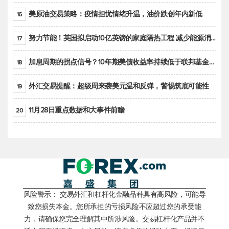
美原油交易策略：疫情担忧情绪升温，油价跌创年内新低
16
努力节能！英国拟启动10亿英镑的家庭隔热工程 减少能源消耗
17
加息周期的拐点信号？10年期美债收益率持续低于联邦基金利率目标区间
18
外汇交易提醒：超级周来袭美元温和反弹，警惕筑底可能性
19
11月28日重点数据和大事件前瞻
20
风险警示： 交易外汇和杠杆化金融品种具有高风险，可能导
致您损失本金。您所承担的亏损风险不应超过您的承受能
力，请确保您完全理解其中所涉风险。交易杠杆化产品并不