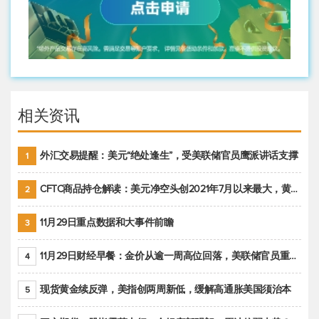
相关资讯
外汇交易提醒：美元“绝处逢生”，受美联储官员鹰派讲话支撑
1
CFTC商品持仓解读：美元净空头创2021年7月以来最大，黄金期货投机性净多头头寸减少
2
11月29日重点数据和大事件前瞻
3
11月29日财经早餐：金价从逾一周高位回落，美联储官员重申鹰派立场推动美元回升
4
现货黄金续反弹，美指创两周新低，缓解高通胀美国须治本
5