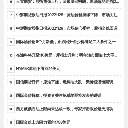
三立期货：股指震荡上行，金银底部明朗，原油偏弱走势(20221128收评)
6
中辉期货原油日报20221128：原油价格持续下降，市场关注OPEC+新一轮产能政策
7
中辉期货股指日报20221128：市场信心受挫，股指全线回调
8
国际油价创11个月新低，止跌回升至少得满足二大条件之一
9
布油料将升至110美元！摩根士丹利：明年油市面临七大不确定性
10
NYMEX原油下看73.14美元
11
国信期货日评：原油下挫，燃料油大跌，聚烯烃谨慎回调
12
国际金价持稳，投资者关注鲍威尔即将发表的讲话
13
西方就俄石油上限尚未达成一致，专家抨击限价是无用功
14
国际金价上方阻力看向1758美元
15