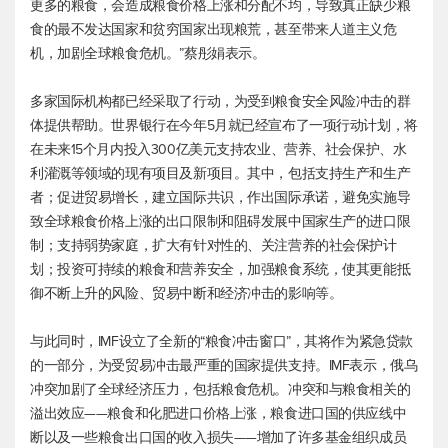
更多的粮食，会造成粮食价格上涨和分配不均，导致真正缺少粮
食的最不发达国家和贫穷国家出现粮荒，甚至带来人道主义危
机，加剧全球粮食危机。”蔡彤娟表示。
多家国际机构都已经采取了行动，为受到粮食安全风险冲击的群
体提供帮助。世界银行在今年5月就已经宣布了一项行动计划，将
在未来15个月内投入300亿美元支持农业、营养、社会保护、水
利灌溉等领域的现有项目及新项目。其中，包括支持生产和生产
者；促进贸易增长，建立国际共识，作出国际承诺，避免实施导
致全球粮食价格上涨的出口限制和阻碍发展中国家生产的进口限
制；支持弱势家庭，扩大有针对性的、关注营养的社会保护计
划；投资可持续的粮食和营养安全，加强粮食系统，使其更能抵
御不断上升的风险、贸易中断和经济冲击的影响等。
与此同时，IMF设立了全新的“粮食冲击窗口”，其将作为紧急贷款
的一部分，为受贸易冲击最严重的国家提供支持。IMF表示，俄乌
冲突加剧了全球经济压力，包括粮食危机。冲突和与粮食相关的
溢出效应——粮食和化肥进口价格上涨，粮食进口国的供应线中
断以及一些粮食出口国的收入损失——增加了许多基金组织成员