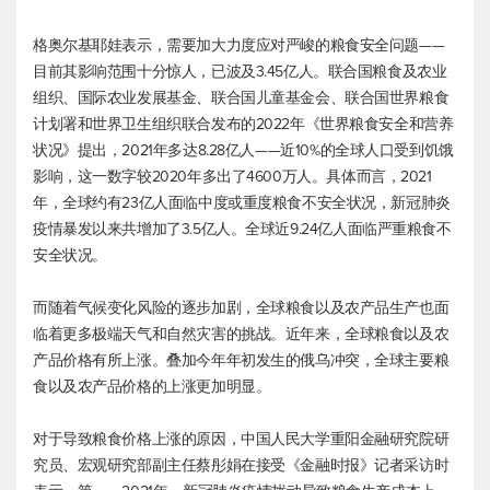
格奥尔基耶娃表示，需要加大力度应对严峻的粮食安全问题——
目前其影响范围十分惊人，已波及3.45亿人。联合国粮食及农业
组织、国际农业发展基金、联合国儿童基金会、联合国世界粮食
计划署和世界卫生组织联合发布的2022年《世界粮食安全和营养
状况》提出，2021年多达8.28亿人——近10%的全球人口受到饥饿
影响，这一数字较2020年多出了4600万人。具体而言，2021
年，全球约有23亿人面临中度或重度粮食不安全状况，新冠肺炎
疫情暴发以来共增加了3.5亿人。全球近9.24亿人面临严重粮食不
安全状况。
而随着气候变化风险的逐步加剧，全球粮食以及农产品生产也面
临着更多极端天气和自然灾害的挑战。近年来，全球粮食以及农
产品价格有所上涨。叠加今年年初发生的俄乌冲突，全球主要粮
食以及农产品价格的上涨更加明显。
对于导致粮食价格上涨的原因，中国人民大学重阳金融研究院研
究员、宏观研究部副主任蔡彤娟在接受《金融时报》记者采访时