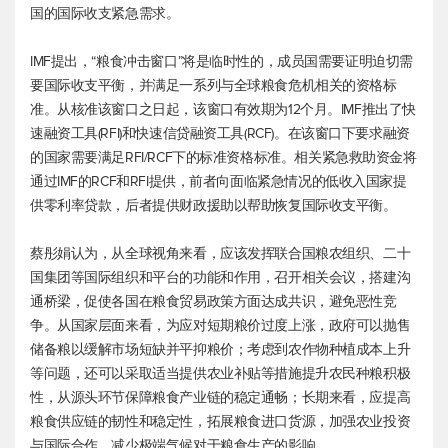
国的国际收支紧急需求。
IMF提出，“粮食冲击窗口”将是临时性的，成员国需要证明迫切需
要国际收支平衡，并满足一系列与全球粮食危机相关的资格标
准。从核准该窗口之日起，该窗口有效期为12个月。IMF推出了快
速融资工具(RFI)和快速信贷融资工具(RCF)。在该窗口下要求融资
的国家需要满足RFI/RCF下的标准资格标准。相关紧急救助资金将
通过IMF的RCF和RFI提供，前者向面临紧急情况的低收入国家提
供零利率贷款，后者提供财政援助以帮助恢复国际收支平衡。
蔡彤娟认为，从全球视角来看，应该发挥联合国粮农组织、二十
国集团等国际组织和平台的功能和作用，召开相关会议，搭建沟
通桥梁，促使各国在粮食贸易政策方面达成共识，避免恶性竞
争。从国家层面来看，为应对短期粮价过度上涨，政府可以抛售
储备粮以缓解市场短缺并平抑粮价；考虑到农作物种植成本上升
等问题，还可以采取适当提供农业补贴等措施提升农民种粮积极
性，从源头环节保障粮食产业链的稳定通畅；长期来看，应提高
粮食供应链的韧性和稳定性，拓展粮食进口货源，加强农业投资
与国际合作，减少极端气候对于粮食生产的影响。