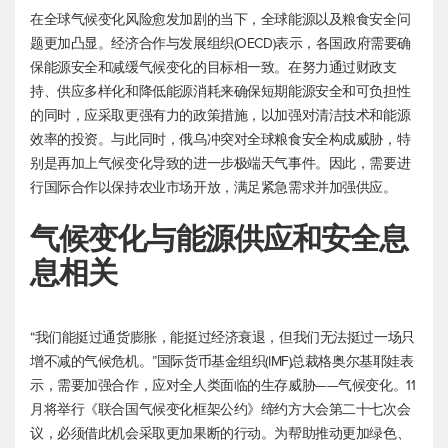
在全球气候变化风险愈发加剧的当下，全球能源以及粮食安全问
题更加凸显。经济合作与发展组织(OECD)表示，各国政府需要确
保能源安全和减缓气候变化的目标相一致。在努力通过财政支
持、供应多样化和降低能源消耗来确保短期能源安全和可负担性
的同时，应采取更强有力的政策措施，以加强对清洁技术和能源
效率的投资。与此同时，俄乌冲突对全球粮食安全构成威胁，特
别是再加上气候变化导致的进一步极端天气事件。因此，需要进
行国际合作以保持农业市场开放，满足紧急需求并加强供应。
气候变化与能源供应和安全息
息相关
“我们能挺过通货膨胀，能挺过经济衰退，但我们无法挺过一场只
增不减的气候危机。”国际货币基金组织(IMF)总裁格奥尔基耶娃表
示，需要加强合作，应对全人类面临的生存威胁——气候变化。11
月将举行《联合国气候变化框架公约》缔约方大会第二十七次会
议，必须借此机会采取更加果断的行动。为帮助推动更加绿色、