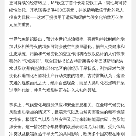
更可持续的经济转型，IMF设立了首个长期贷款工具：韧性与可持
续性信托。其承诺将提供400亿美元，并以撬动数倍于此的私人
投资为目标——这对于提供用于适应和缓解气候变化的数万亿美
元至关重要。
世界气象组织提出，预计本世纪热浪频率、强度和持续时间的增
加以及相关野火的增多可能会使空气质量恶化，损害人类健康和
生态系统。污染和气候变化的交互作用将给数以亿计的人们带来
额外的“气候惩罚”。联合国秘书长古特雷斯将今年巴基斯坦的洪
水以及欧洲的热浪和部分地区的创纪录干旱状况，列为应对气候
变化和遏制化石燃料生产行动失败的结果。古特雷斯认为，这些
灾难的规模如此之大，绝非自然现象，而是人类对化石燃料开采
过度的代价，并且气候影响正在进入未知的领域。
事实上，气候变化与能源供应和安全息息相关。在全球气候变化
风险逐步增加的情况下，极端天气以及自然灾害发生的频率也随
之增多。极端天气以及自然灾害又反过来影响能源供应，危及能
源安全。这一情况在今年夏季的欧洲表现得尤为明显。受到俄乌
冲突以及极端炎热干旱天气的共同影响，欧洲多个国家都在刚刚