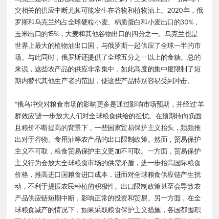
突相关的供应中断尤其可能发生在谷物和植物油上。2020年，俄
罗斯和乌克兰约占全球硬粒小麦、棉质蛋白和小麦出口的30%，
玉米出口的15%，大麦和其他谷物出口的四分之一。乌克兰也是
世界上最大的植物油出口国，与俄罗斯一起供应了全球一半的市
场。与此同时，俄罗斯还提供了全球五分之一以上的食糖。总的
来说，这些农产品的供应非常集中，如此高度的集中度限制了短
期内替代其他生产者的范围，使这些产品特别容易受到冲击。
“俄乌冲突对粮食市场的影响更多是通过影响市场预期，并经过‘羊
群效应’进一步放大人们对全球粮食供给的担忧。在预期转向负面
且粮价不断提高的背景下，一些国家贸易保护主义抬头，频频推
出对于谷物、食用油等农产品的出口限制政策。然而，贸易保护
主义不可取，粮食贸易保护主义更加不可取。一方面，贸易保护
主义行为会放大全球粮食市场的供需矛盾，进一步抬高国际粮食
价格，推高进口国粮食进口成本，进而对全球粮食供应链产生扰
动，不利于提振农民种植的积极性。出口限制政策甚至会导致农
产品供应链短期中断，影响正常的投资和贸易。另一方面，在全
球粮食减产的情况下，如果采取粮食保护主义措施，各国都囤积