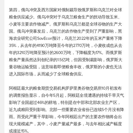
第四，俄乌冲突及西方国家对俄制裁导致俄罗斯和乌克兰对全球
粮食供应减少。俄乌冲突对于乌克兰粮食生产的扰动导致玉米、
小麦等主要农作物减产。俄罗斯和乌克兰都是全球谷物的生产大
国。俄乌冲突暴发后，乌克兰的农作物生产受到了严重影响，黑
海农业研究公司SovEcon预计，乌克兰2022年的玉米产量将下降
35%，从去年的4190万吨降至今年的2770万吨，小麦收成也从去
年的3210万吨降至预计的2600万吨，下降幅度为17%。而俄罗斯
粮食产量虽然达到创纪录的1.5亿吨，但因受制裁影响，俄罗斯大
量谷物运输受阻，这意味着即便粮食丰收，俄罗斯的小麦也无法
进入国际市场，从而减少了全球粮食供应。
阿根廷最大的粮食期货交易机构罗萨里奥谷物交易所10月初发布
的调查报告显示，自今年5月起，阿根廷全境遭遇的持续干旱天气
影响了全国超过46%的耕地，特别是在中部和北部农业主产区，
近九成粮田受到影响。北部一些重要农业省份已连续5个月没有降
雨。而受此严重干旱影响，今年阿根廷出产的主要农作物将会出
现大规模减产，其中，小麦产量减产最多，与去年相比减产幅度
或接近15%。