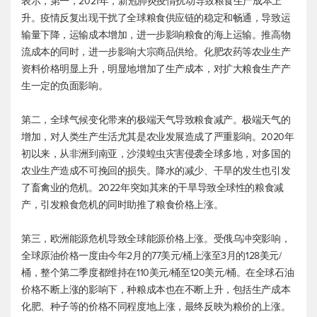
表示，第一，2021年，新冠肺炎疫情扰动导致粮食生产成本上
升。疫情反复出现干扰了全球粮食供应链的稳定和畅通，导致运
输量下降，运输成本增加，进一步影响粮食的海上运输。推高物
流成本的同时，进一步影响大宗商品供给。化肥农药等农业生产
资料价格明显上升，明显地增加了生产成本，对扩大粮食生产产
生一定的负面影响。
第二，全球气候变化带来的极端天气导致粮食减产。极端天气的
增加，对人类生产生活尤其是农业发展造成了严重影响。2020年
初以来，从非洲到南亚，沙漠蝗虫灾害侵袭全球多地，对多国的
农业生产造成不可挽回的损失。降水的减少、干旱的发生也引发
了畜禽业的危机。2022年突如其来的干旱导致全球性的粮食减
产，引发粮食危机的同时助推了粮食价格上涨。
第三，欧洲能源危机导致全球能源价格上涨。受俄乌冲突影响，
全球原油价格一度由今年2月的77美元/桶上涨至3月的128美元/
桶，整个第二季度都维持在110美元/桶至120美元/桶。在全球石油
价格不断上涨的影响下，种粮成本也在不断上升，包括生产成本
化肥、种子等的价格不同程度地上涨，最终反映为粮价的上涨。