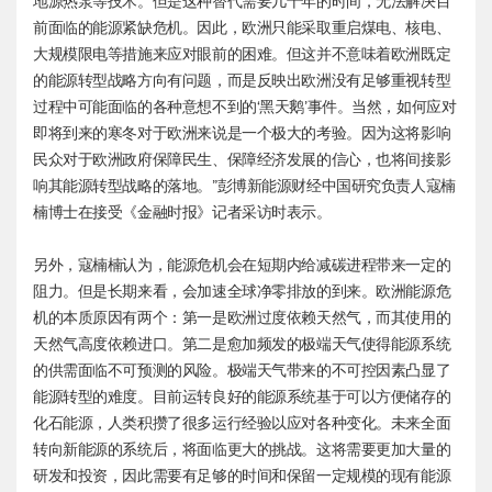
地源热泵等技术。但是这种替代需要几十年的时间，无法解决目
前面临的能源紧缺危机。因此，欧洲只能采取重启煤电、核电、
大规模限电等措施来应对眼前的困难。但这并不意味着欧洲既定
的能源转型战略方向有问题，而是反映出欧洲没有足够重视转型
过程中可能面临的各种意想不到的‘黑天鹅’事件。当然，如何应对
即将到来的寒冬对于欧洲来说是一个极大的考验。因为这将影响
民众对于欧洲政府保障民生、保障经济发展的信心，也将间接影
响其能源转型战略的落地。”彭博新能源财经中国研究负责人寇楠
楠博士在接受《金融时报》记者采访时表示。
另外，寇楠楠认为，能源危机会在短期内给减碳进程带来一定的
阻力。但是长期来看，会加速全球净零排放的到来。欧洲能源危
机的本质原因有两个：第一是欧洲过度依赖天然气，而其使用的
天然气高度依赖进口。第二是愈加频发的极端天气使得能源系统
的供需面临不可预测的风险。极端天气带来的不可控因素凸显了
能源转型的难度。目前运转良好的能源系统基于可以方便储存的
化石能源，人类积攒了很多运行经验以应对各种变化。未来全面
转向新能源的系统后，将面临更大的挑战。这将需要更加大量的
研发和投资，因此需要有足够的时间和保留一定规模的现有能源