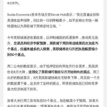
4.0317%。
Scotia Economics资本市场主管Derek Holt表示：“美元普遍走软和
美债收益率续降，但比前一日的降幅要小，似乎反映出市场一厢
情愿地认为美联储下周将逆转立场。”
今年美联储激进收紧政策，以抑制顽固的高通胀率，推动美元急
升。
交易员和经济学家预测，美联储下周四将连续第四次加息75
个基点，但越来越多的人猜测，美联储将在12月把加息幅度缩小
到50个基点。
周二公布的数据显示，由于抵押贷款利率急升打击需求，美国房
价在8月大降，
这强化了美联储可能在12月开始转向的观点
。周三
出炉的数据显示，9月美国新建独栋住宅销售下降，而且前一个月
的数据遭下修，这支持了这样的观点，即美联储加息已经给世界
最大经济体踩下刹车。
加拿大央行周三宣布加息50个基点，加息幅度小于预期。加拿大
央行行长麦克勒姆称：“需要再加息多少，将取决于货币政策如何