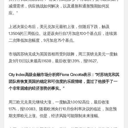
减缓需求，供应挑战如何解决，以及通胀和通胀预期如何反
应。”
上述决策公布后，
美元兑加元
最初上涨，但随后下跌，触及
1.3506的三周低位。这是该央行自7月加息100个基点后，连续第
二次降低加息幅度，9月加息75个基点。
市场因苏纳克成为英国首相而受到鼓舞，周三
英镑兑美元
一度触
及9月13日以来最高1.1638，最后收涨1.39%，报1.1627。
City Index高级金融市场分析师Fiona Cincotta表示：“对苏纳克和其
团队将恢复英国的稳定和可信度的乐观情绪，盖过了他接手了一
个非常困难的经济形势的事实。”
周三
欧元兑美元
继续大涨，一度触及1.0092高位，最后收涨
1.17%，报1.0083。随着欧洲央行10月份利率决议的临近，加息预
期支撑欧元上涨。但是，经济风险可能限制未来涨幅。