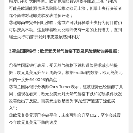
幅度仍有扩大的空间。欧元兑瑞郎较9月份的低点上涨了约5%，
可能是欧洲能源供应风险降低推动欧元上涨，但瑞士央行决策者
迄今尚未对瑞郎走软发表过多评论；
②瑞郎尚未完全回吐涨幅，这或许可以解释瑞士央行为何目前仍
可以按兵不动。这意味着欧元兑瑞郎仍有一定的上行潜力，直到
瑞士央行可能“开始对事态发展感到不快”
3.荷兰国际银行：欧元受天然气价格下跌及风险情绪改善提振；
①荷兰国际银行表示，受天然气价格下跌和避险需求减少的提
振，
欧元兑美元
升至五周高位。根据FactSet的数据，
欧元兑美元
日内一度升至1.0046的高点；
②荷兰国际银行分析师Chris Turner表示，这波涨势已经酝酿了几
周，但现在看来，
欧元兑美元
对天然气价格下跌和贸易条件状况
改善做出了反应。而美元走软是因为“风险资产遭遇了逢低买
入”；
③
欧元兑美元
现已突破平价，未来可能会升至1.02，至少会减缓
今年
欧元兑美元
下跌的速度