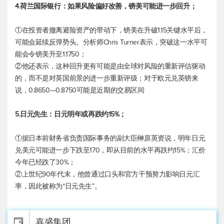
4.荷兰国际银行：如果风险偏好改善，镑美可能进一步回升；
①在投资者撤离避险资产的带动下，镑美在升破1.15关键水平后，
可能会延续反弹势头。分析师Chris Turner表示，突破这一水平可
能会令镑美升至1.1750；
②他还表示，这种回升更有可能是由全球对风险的重新评估驱动
的，而不是对英国前景的进一步重新评级；对于欧元兑英镑来
说，0.8650—0.8750可能是近期的交易区间
5.日元先生：日元明年或再跌约15%；
①据日本前财务省负责国际事务的副大臣榊原英资说，明年日元
兑美元可能进一步下跌至170，即从目前的水平再跌约15%；汇价
今年已经跌了30%；
②上世纪90年代末，他曾通过口头和官方干预努力影响日元汇
率，因此被称为“日元先生”。
嘉盛集团