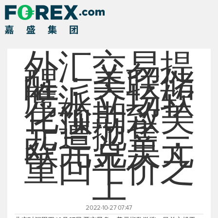
外汇交易提
醒：美联储
鹰派立场软
化预期致美
元遭抛售，
欧元兑美元
重回平价之
上
2022-10-27 07:47