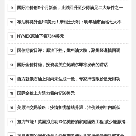
国际油价创11个月新低，止跌回升至少得满足二大条件之一
9
布油料将升至110美元！摩根士丹利：明年油市面临七大不确定性
10
NYMEX原油下看73.14美元
11
国信期货日评：原油下挫，燃料油大跌，聚烯烃谨慎回调
12
国际金价持稳，投资者关注鲍威尔即将发表的讲话
13
西方就俄石油上限尚未达成一致，专家抨击限价是无用功
14
国际金价上方阻力看向1758美元
15
美原油交易策略：疫情担忧情绪升温，油价跌创年内新低
16
努力节能！英国拟启动10亿英镑的家庭隔热工程 减少能源消耗
17