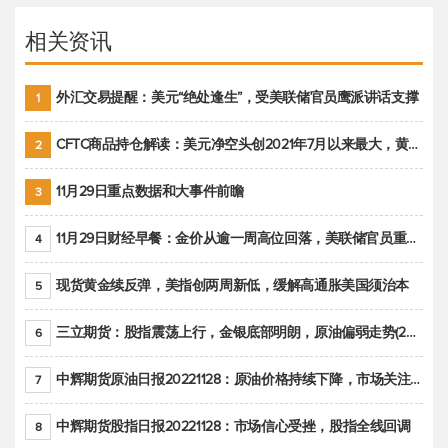
相关资讯
外汇交易提醒：美元“绝处逢生”，受美联储官员鹰派讲话支撑
1
CFTC商品持仓解读：美元净空头创2021年7月以来最大，黄金期货投机性净多头头寸减少
2
11月29日重点数据和大事件前瞻
3
11月29日财经早餐：金价从逾一周高位回落，美联储官员重申鹰派立场推动美元回升
4
现货黄金续反弹，美指创两周新低，缓解高通胀美国须治本
5
三立期货：股指震荡上行，金银底部明朗，原油偏弱走势(20221128收评)
6
中辉期货原油日报20221128：原油价格持续下降，市场关注OPEC+新一轮产能政策
7
中辉期货股指日报20221128：市场信心受挫，股指全线回调
8