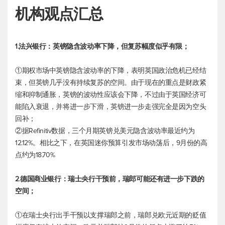
机构观点汇总
1.法兴银行：英镑隐含波动率下降，但复苏幅度似乎有限；
①期权市场中英镑隐含波动率的下降，表明英国政治危机已经结
束，但英镑几乎没有持续复苏的空间。由于现在的重点是财政紧
缩和抑制通胀，英镑的波动性应该会下降，不过由于英国经济可
能陷入衰退，并将进一步下滑，英镑进一步走强完全是因为空头
回补；
②据Refinitiv数据，三个月期
英镑兑美元
隐含波动率最近约为
12.12%。相比之下，在英国迷你预算引发市场动荡后，9月份的高
点约为18.70%
2.德国商业银行：瑞士央行干预前，瑞郎可能还有进一步下跌的
空间；
①在瑞士央行出手干预以支撑瑞郎之前，瑞郎兑欧元近期的贬值