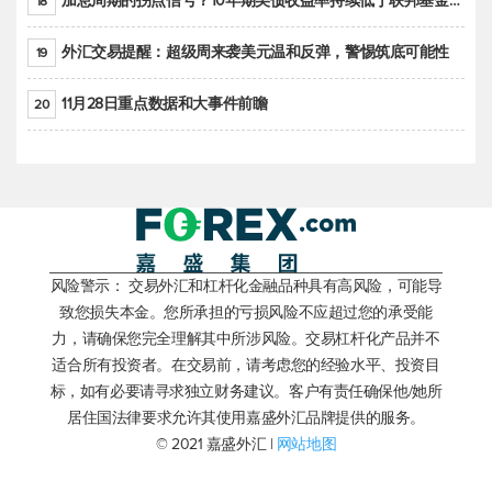
加息周期的拐点信号？10年期美债收益率持续低于联邦基金利率目标区间
18
外汇交易提醒：超级周来袭美元温和反弹，警惕筑底可能性
19
11月28日重点数据和大事件前瞻
20
风险警示： 交易外汇和杠杆化金融品种具有高风险，可能导
致您损失本金。您所承担的亏损风险不应超过您的承受能
力，请确保您完全理解其中所涉风险。交易杠杆化产品并不
适合所有投资者。在交易前，请考虑您的经验水平、投资目
标，如有必要请寻求独立财务建议。客户有责任确保他/她所
居住国法律要求允许其使用嘉盛外汇品牌提供的服务。
© 2021 嘉盛外汇 |
网站地图