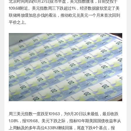
北京时间周四(10月27日)亚市早盘，
美元指数
微涨，目前交投于
109.68附近。
美元指数
周三下跌超过1%，经济数据疲软坚定了美
联储将放缓加息步伐的看法，推动
欧元兑美元
一个月来首次回到
平价之上。
周三
美元指数
一度跌至109.63，为9月20日以来最低，最后收跌
1.08%，报109.68。美元下跌之际，指标10年期美国国债收益率从
上周触及的多年高位4.338%继续回落，尾盘下跌4个基点，报