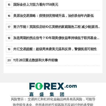
国际金价上方阻力看向1758美元
15
美原油交易策略：疫情担忧情绪升温，油价跌创年内新低
16
努力节能！英国拟启动10亿英镑的家庭隔热工程 减少能源消耗
17
加息周期的拐点信号？10年期美债收益率持续低于联邦基金利率目标区间
18
外汇交易提醒：超级周来袭美元温和反弹，警惕筑底可能性
19
11月28日重点数据和大事件前瞻
20
风险警示： 交易外汇和杠杆化金融品种具有高风险，可能导
致您损失本金。您所承担的亏损风险不应超过您的承受能