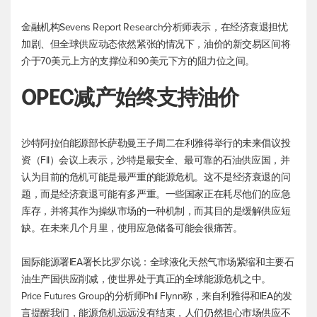
金融机构Sevens Report Research分析师表示，在经济衰退担忧
加剧、但全球供应动态依然紧张的情况下，油价的新交易区间将
介于70美元上方的支撑位和90美元下方的阻力位之间。
OPEC减产始终支持油价
沙特阿拉伯能源部长萨勒曼王子周二在利雅得举行的未来倡议投
资（FII）会议上表示，沙特是最安全、最可靠的石油供应国，并
认为目前的危机可能是最严重的能源危机。这不是经济衰退的问
题，而是经济衰退可能有多严重。一些国家正在耗尽他们的应急
库存，并将其作为操纵市场的一种机制，而其目的是缓解供应短
缺。在未来几个月里，使用应急储备可能会很痛苦。
国际能源署IEA署长比罗尔说：全球液化天然气市场紧缩和主要石
油生产国供应削减，使世界处于真正的全球能源危机之中。
Price Futures Group的分析师Phil Flynn称，来自利雅得和IEA的发
言提醒我们，能源危机远远没有结束，人们仍然担心市场供应不