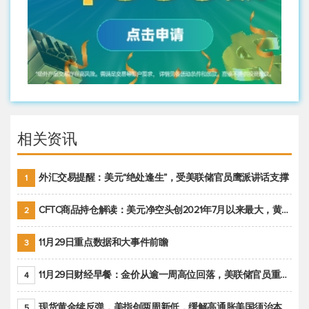
相关资讯
外汇交易提醒：美元“绝处逢生”，受美联储官员鹰派讲话支撑
1
CFTC商品持仓解读：美元净空头创2021年7月以来最大，黄金期货投机性净多头头寸减少
2
11月29日重点数据和大事件前瞻
3
11月29日财经早餐：金价从逾一周高位回落，美联储官员重申鹰派立场推动美元回升
4
现货黄金续反弹，美指创两周新低，缓解高通胀美国须治本
5