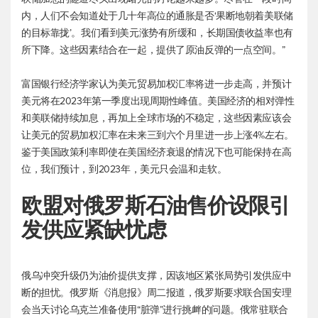
内，人们不会知道处于几十年高位的通胀是否‘果断地朝着美联储
的目标靠拢’。我们看到美元涨势有所缓和，长期国债收益率也有
所下降。这些因素结合在一起，提供了原油反弹的一点空间。”
富国银行经济学家认为美元贸易加权汇率将进一步走高，并预计
美元将在2023年第一季度出现周期性峰值。美国经济的相对弹性
和美联储持续加息，再加上全球市场的不稳定，这些因素应该会
让美元的贸易加权汇率在未来三到六个月里进一步上涨4%左右。
鉴于美国政策利率即使在美国经济衰退的情况下也可能保持在高
位，我们预计，到2023年，美元只会温和走软。
欧盟对俄罗斯石油售价设限引
发供应紧缺忧虑
俄乌冲突升级仍为油价提供支撑，因该地区紧张局势引发供应中
断的担忧。俄罗斯《消息报》周二报道，俄罗斯要求联合国安理
会当天讨论乌克兰准备使用“脏弹”进行挑衅的问题。俄常驻联合