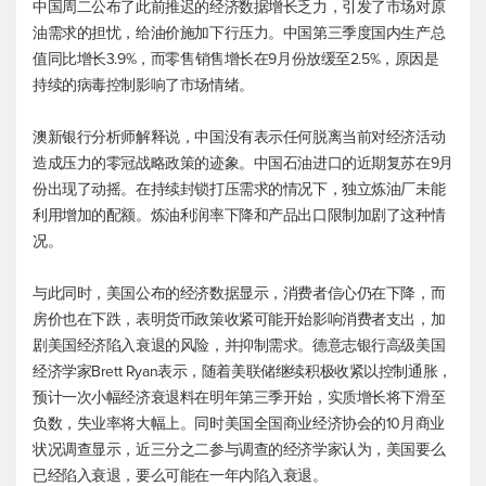
中国周二公布了此前推迟的经济数据增长乏力，引发了市场对原
油需求的担忧，给油价施加下行压力。中国第三季度国内生产总
值同比增长3.9%，而零售销售增长在9月份放缓至2.5%，原因是
持续的病毒控制影响了市场情绪。
澳新银行分析师解释说，中国没有表示任何脱离当前对经济活动
造成压力的零冠战略政策的迹象。中国石油进口的近期复苏在9月
份出现了动摇。在持续封锁打压需求的情况下，独立炼油厂未能
利用增加的配额。炼油利润率下降和产品出口限制加剧了这种情
况。
与此同时，美国公布的经济数据显示，消费者信心仍在下降，而
房价也在下跌，表明货币政策收紧可能开始影响消费者支出，加
剧美国经济陷入衰退的风险，并抑制需求。德意志银行高级美国
经济学家Brett Ryan表示，随着美联储继续积极收紧以控制通胀，
预计一次小幅经济衰退料在明年第三季开始，实质增长将下滑至
负数，失业率将大幅上。同时美国全国商业经济协会的10月商业
状况调查显示，近三分之二参与调查的经济学家认为，美国要么
已经陷入衰退，要么可能在一年内陷入衰退。