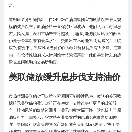
足。
道明证券分析师指出，自OPEC+产油国集团宣布疫情以来最大规
模的减产以来，原油价格一直保持区间波动，他们认为，时间息
差大幅反弹，表明市场未来将趋紧。我们对能源供应风险的衡量
仍处于今年以来的最高水平，突显出在不可能‘即将达成的伊朗协
议’的情况下，供应风险溢价仍在为原油价格提供有力支撑。短期
内，
布伦特原油
的买入计划预计将紧随其后，此前卖出计划的趋
势被区间波动的交易所动摇。
美联储放缓升息步伐支持油价
市场猜测美联储货币政策收紧周期可能接近尾声。疲软的美国数
据暗示美联储的激进政策正在生效，支撑该央行更早的政策转
向，推动风险偏好情绪回升，
美元指数
大幅下降，这也提升了原
油吸引力，因美元走软对持有非美货币的原油买家而言更加便
宜。美国银行财富管理资本市场研究主管BillMerz表示，“关于美
联储加息的隧道尽头出现曙光的讨论越来越多。尽管在一段时间