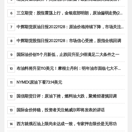
三立期货：股指震荡上行，金银底部明朗，原油偏弱走势(20221128收评)
6
中辉期货原油日报20221128：原油价格持续下降，市场关注OPEC+新一轮产能政策
7
中辉期货股指日报20221128：市场信心受挫，股指全线回调
8
国际油价创11个月新低，止跌回升至少得满足二大条件之一
9
布油料将升至110美元！摩根士丹利：明年油市面临七大不确定性
10
NYMEX原油下看73.14美元
11
国信期货日评：原油下挫，燃料油大跌，聚烯烃谨慎回调
12
国际金价持稳，投资者关注鲍威尔即将发表的讲话
13
西方就俄石油上限尚未达成一致，专家抨击限价是无用功
14